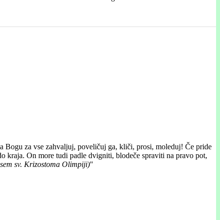
a Bogu za vse zahvaljuj, poveličuj ga, kliči, prosi, moleduj! Če pride
do kraja. On more tudi padle dvigniti, blodeče spraviti na pravo pot,
pisem sv. Krizostoma Olimpiji)
"