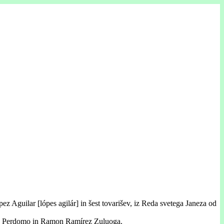
z Aguilar [lópes agilár] in šest tovarišev, iz Reda svetega Janeza od
áez Perdomo in Ramon Ramírez Zuluoga.