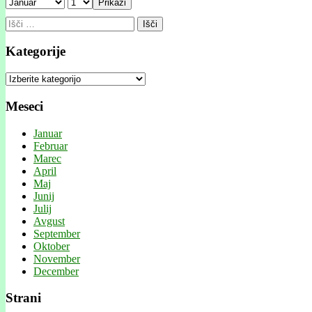
Prikaži
Išči:
Kategorije
Kategorije
Meseci
Januar
Februar
Marec
April
Maj
Junij
Julij
Avgust
September
Oktober
November
December
Strani