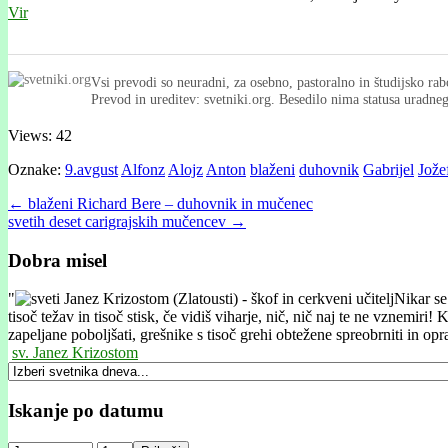
Vir
Vsi prevodi so neuradni, za osebno, pastoralno in študijsko rab
Prevod in ureditev: svetniki.org. Besedilo nima statusa uradn
Views: 42
Oznake:
9.avgust
Alfonz
Alojz
Anton
blaženi
duhovnik
Gabrijel
Jože
Post
← blaženi Richard Bere – duhovnik in mučenec
svetih deset carigrajskih mučencev →
navigation
Dobra misel
"
Nikar se
tisoč težav in tisoč stisk, če vidiš viharje, nič, nič naj te ne vznemi
zapeljane poboljšati, grešnike s tisoč grehi obtežene spreobrniti in opra
sv. Janez Krizostom
Iskanje po datumu