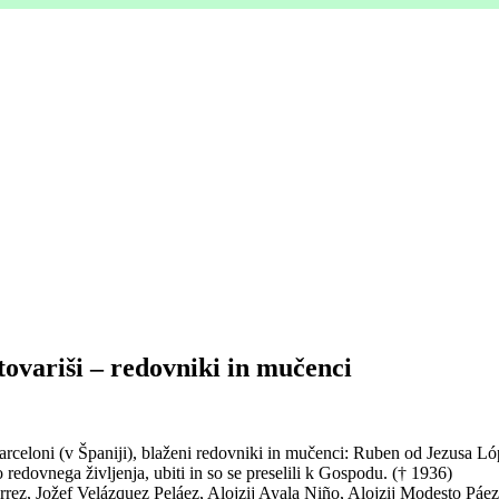
tovariši – redovniki in mučenci
rceloni (v Španiji), blaženi redovniki in mučenci: Ruben od Jezusa Lópe
 redovnega življenja, ubiti in so se preselili k Gospodu. († 1936)
érrez, Jožef Velázquez Peláez, Alojzij Ayala Niño, Alojzij Modesto P