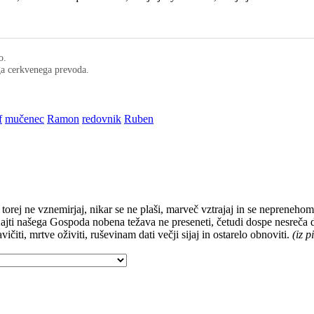
o.
ega cerkvenega prevoda.
f
mučenec
Ramon
redovnik
Ruben
 torej ne vznemirjaj, nikar se ne plaši, marveč vztrajaj in se neprenehom
ri! Kajti našega Gospoda nobena težava ne preseneti, četudi dospe nesreča 
vičiti, mrtve oživiti, ruševinam dati večji sijaj in ostarelo obnoviti.
(iz 