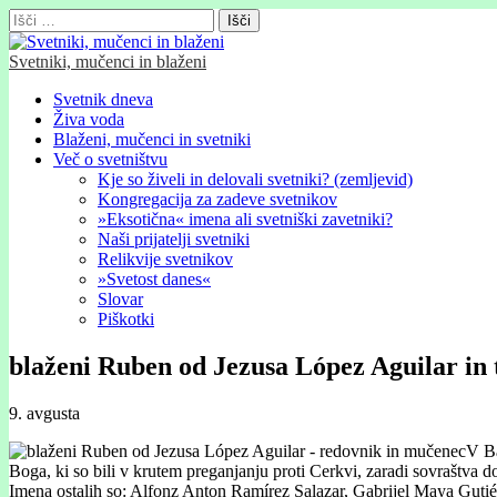
Išči:
Svetniki, mučenci in blaženi
Glavni
Skip
Svetnik dneva
to
Živa voda
meni
content
Blaženi, mučenci in svetniki
Več o svetništvu
Kje so živeli in delovali svetniki? (zemljevid)
Kongregacija za zadeve svetnikov
»Eksotična« imena ali svetniški zavetniki?
Naši prijatelji svetniki
Relikvije svetnikov
»Svetost danes«
Slovar
Piškotki
blaženi Ruben od Jezusa López Aguilar in 
9. avgusta
V Ba
Boga, ki so bili v krutem preganjanju proti Cerkvi, zaradi sovraštva do
Imena ostalih so: Alfonz Anton Ramírez Salazar, Gabrijel Maya Guti