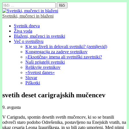
Išči:
Svetniki, mučenci in blaženi
Glavni
Skip
Svetnik dneva
to
Živa voda
meni
content
Blaženi, mučenci in svetniki
Več o svetništvu
Kje so živeli in delovali svetniki? (zemljevid)
Kongregacija za zadeve svetnikov
»Eksotična« imena ali svetniški zavetniki?
Naši prijatelji svetniki
Relikvije svetnikov
»Svetost danes«
Slovar
Piškotki
svetih deset carigrajskih mučencev
9. avgusta
V Carigradu, spomin desetih svetih mučencev, ki so se branili
odvreči staro podobo Odrešenika, postavljeno na Enejskih vratih, na
ukaz cesarja Leona Izauriškega, in so bili zato umorjeni. Med njimi