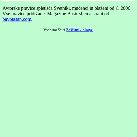
Avtorske pravice spletišča Svetniki, mučenci in blaženi od © 2006 .
Vse pravice pridržane.
Magazine Basic shema strani od
bavotasan.com
.
Vsebino ščiti
Zaščitnik bloga
.