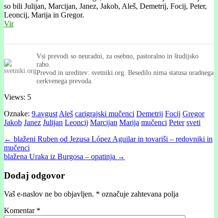
so bili Julijan, Marcijan, Janez, Jakob, Aleš, Demetrij, Focij, Peter,
Leoncij, Marija in Gregor.
Vir
Vsi prevodi so neuradni, za osebno, pastoralno in študijsko
rabo.
Prevod in ureditev: svetniki.org. Besedilo nima statusa uradnega
cerkvenega prevoda.
Views: 5
Oznake:
9.avgust
Aleš
carigrajski mučenci
Demetrij
Focij
Gregor
Jakob
Janez
Julijan
Leoncij
Marcijan
Marija
mučenci
Peter
sveti
Post
← blaženi Ruben od Jezusa López Aguilar in tovariši – redovniki in
mučenci
navigation
blažena Uraka iz Burgosa – opatinja →
Dodaj odgovor
Vaš e-naslov ne bo objavljen.
*
označuje zahtevana polja
Komentar
*