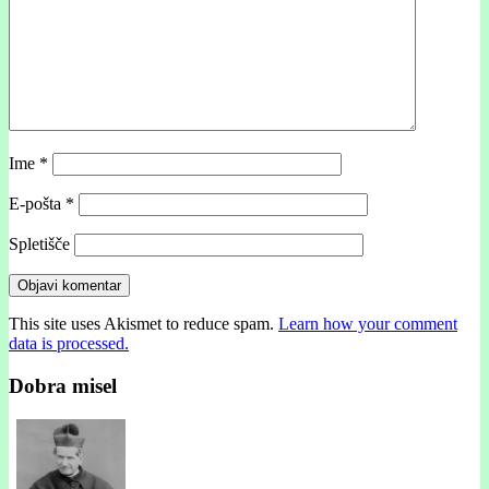
Ime
*
E-pošta
*
Spletišče
This site uses Akismet to reduce spam.
Learn how your comment
data is processed.
Dobra misel