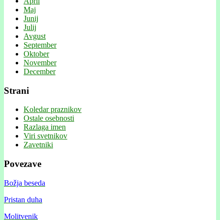
April
Maj
Junij
Julij
Avgust
September
Oktober
November
December
Strani
Koledar praznikov
Ostale osebnosti
Razlaga imen
Viri svetnikov
Zavetniki
Povezave
Božja beseda
Pristan duha
Molitvenik