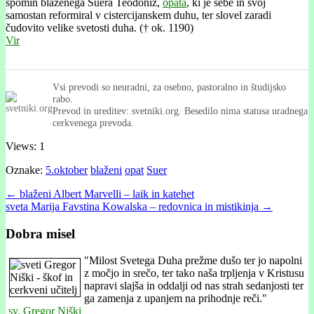
spomin blaženega Suera Teodoniz,
opata
, ki je sebe in svoj
samostan reformiral v cistercijanskem duhu, ter slovel zaradi
čudovito velike svetosti duha. († ok. 1190)
Vir
Vsi prevodi so neuradni, za osebno, pastoralno in študijsko
rabo.
Prevod in ureditev: svetniki.org. Besedilo nima statusa uradnega
cerkvenega prevoda.
Views: 1
Oznake:
5.oktober
blaženi
opat
Suer
Post
← blaženi Albert Marvelli – laik in katehet
sveta Marija Favstina Kowalska – redovnica in mistikinja →
navigation
Dobra misel
"
Milost Svetega Duha prežme dušo ter jo napolni
z močjo in srečo, ter tako naša trpljenja v Kristusu
napravi slajša in oddalji od nas strah sedanjosti ter
ga zamenja z upanjem na prihodnje reči."
sv. Gregor Niški