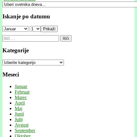
Iskanje po datumu
Prikaži
Išči:
Kategorije
Kategorije
Meseci
Januar
Februar
Marec
April
Maj
Junij
Julij
Avgust
September
Oktober