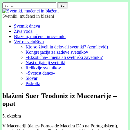
Išči:
Svetniki, mučenci in blaženi
Glavni
Skip
Svetnik dneva
to
Živa voda
meni
content
Blaženi, mučenci in svetniki
Več o svetništvu
Kje so živeli in delovali svetniki? (zemljevid)
Kongregacija za zadeve svetnikov
»Eksotična« imena ali svetniški zavetniki?
Naši prijatelji svetniki
Relikvije svetnikov
»Svetost danes«
Slovar
Piškotki
blaženi Suer Teodoniz iz Macenarije –
opat
5. oktobra
V Macenariji (danes Fornos de Maceira Dão na Portugalskem),