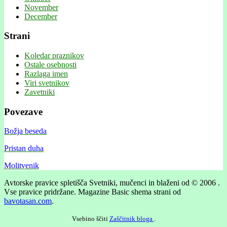
November
December
Strani
Koledar praznikov
Ostale osebnosti
Razlaga imen
Viri svetnikov
Zavetniki
Povezave
Božja beseda
Pristan duha
Molitvenik
Avtorske pravice spletišča Svetniki, mučenci in blaženi od © 2006 .
Vse pravice pridržane.
Magazine Basic shema strani od
bavotasan.com
.
Vsebino ščiti
Zaščitnik bloga
.