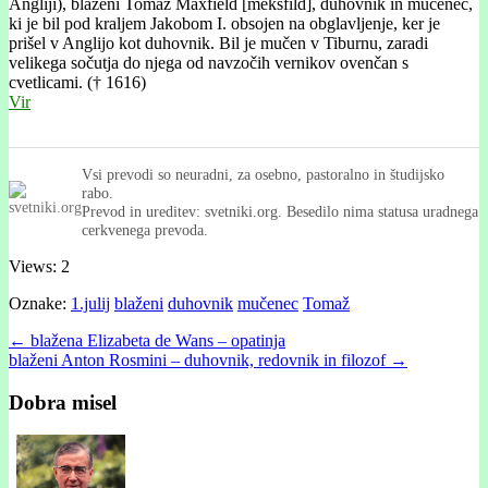
Angliji), blaženi Tomaž Maxfield [meksfíld], duhovnik in mučenec,
ki je bil pod kraljem Jakobom I. obsojen na obglavljenje, ker je
prišel v Anglijo kot duhovnik. Bil je mučen v Tiburnu, zaradi
velikega sočutja do njega od navzočih vernikov ovenčan s
cvetlicami. († 1616)
Vir
Vsi prevodi so neuradni, za osebno, pastoralno in študijsko
rabo.
Prevod in ureditev: svetniki.org. Besedilo nima statusa uradnega
cerkvenega prevoda.
Views: 2
Oznake:
1.julij
blaženi
duhovnik
mučenec
Tomaž
Post
← blažena Elizabeta de Wans – opatinja
blaženi Anton Rosmini – duhovnik, redovnik in filozof →
navigation
Dobra misel