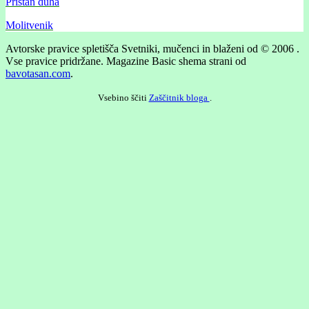
Pristan duha
Molitvenik
Avtorske pravice spletišča Svetniki, mučenci in blaženi od © 2006 .
Vse pravice pridržane.
Magazine Basic shema strani od
bavotasan.com
.
Vsebino ščiti
Zaščitnik bloga
.