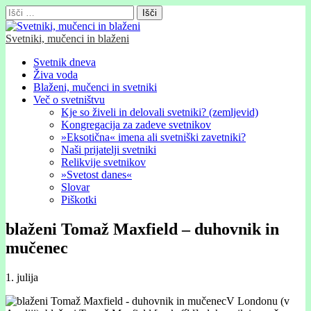
Išči:
Svetniki, mučenci in blaženi
Glavni
Skip
Svetnik dneva
to
Živa voda
meni
content
Blaženi, mučenci in svetniki
Več o svetništvu
Kje so živeli in delovali svetniki? (zemljevid)
Kongregacija za zadeve svetnikov
»Eksotična« imena ali svetniški zavetniki?
Naši prijatelji svetniki
Relikvije svetnikov
»Svetost danes«
Slovar
Piškotki
blaženi Tomaž Maxfield – duhovnik in
mučenec
1. julija
V Londonu (v