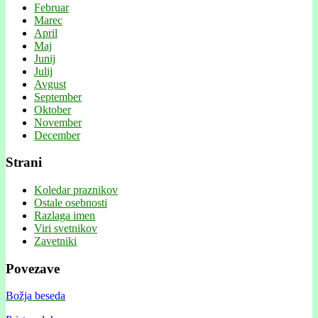
Februar
Marec
April
Maj
Junij
Julij
Avgust
September
Oktober
November
December
Strani
Koledar praznikov
Ostale osebnosti
Razlaga imen
Viri svetnikov
Zavetniki
Povezave
Božja beseda