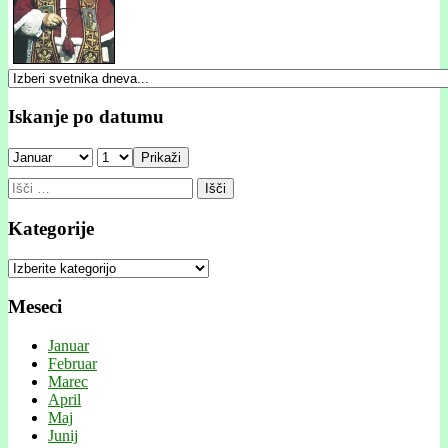
Iskanje po datumu
Prikaži
Išči:
Kategorije
Kategorije
Meseci
Januar
Februar
Marec
April
Maj
Junij