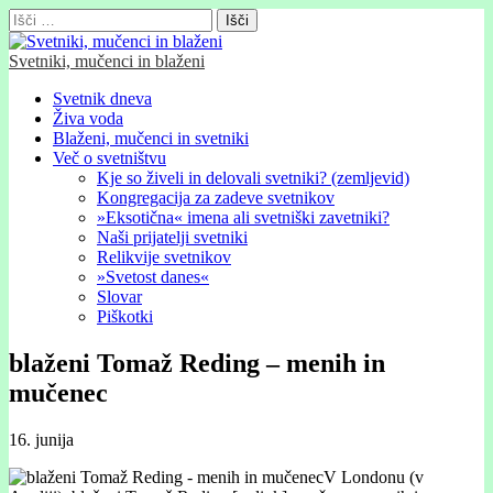
Išči:
Svetniki, mučenci in blaženi
Glavni
Skip
Svetnik dneva
to
Živa voda
meni
content
Blaženi, mučenci in svetniki
Več o svetništvu
Kje so živeli in delovali svetniki? (zemljevid)
Kongregacija za zadeve svetnikov
»Eksotična« imena ali svetniški zavetniki?
Naši prijatelji svetniki
Relikvije svetnikov
»Svetost danes«
Slovar
Piškotki
blaženi Tomaž Reding – menih in
mučenec
16. junija
V Londonu (v