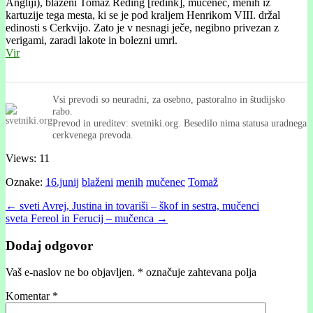
Angliji), blaženi Tomaž Reding [redink], mučenec, menih iz
kartuzije tega mesta, ki se je pod kraljem Henrikom VIII. držal
edinosti s Cerkvijo. Zato je v nesnagi ječe, negibno privezan z
verigami, zaradi lakote in bolezni umrl.
Vir
Vsi prevodi so neuradni, za osebno, pastoralno in študijsko
rabo.
Prevod in ureditev: svetniki.org. Besedilo nima statusa uradnega
cerkvenega prevoda.
Views: 11
Oznake:
16.junij
blaženi
menih
mučenec
Tomaž
Post
← sveti Avrej, Justina in tovariši – škof in sestra, mučenci
sveta Fereol in Ferucij – mučenca →
navigation
Dodaj odgovor
Vaš e-naslov ne bo objavljen.
*
označuje zahtevana polja
Komentar
*