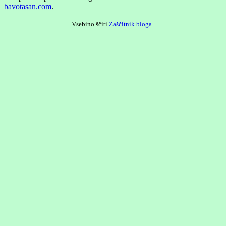
bavotasan.com
.
Vsebino ščiti
Zaščitnik bloga
.