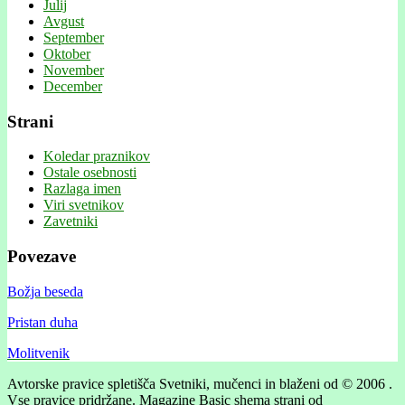
Julij
Avgust
September
Oktober
November
December
Strani
Koledar praznikov
Ostale osebnosti
Razlaga imen
Viri svetnikov
Zavetniki
Povezave
Božja beseda
Pristan duha
Molitvenik
Avtorske pravice spletišča Svetniki, mučenci in blaženi od © 2006 .
Vse pravice pridržane.
Magazine Basic shema strani od