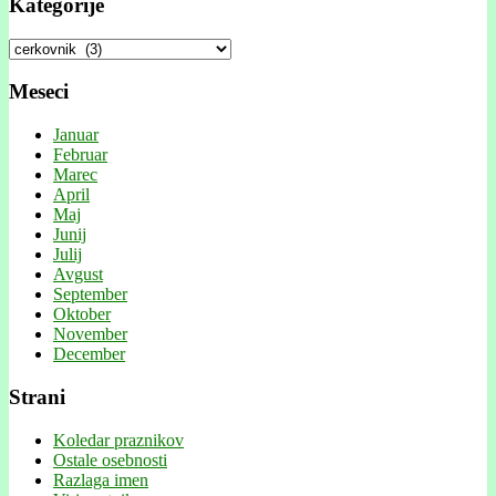
Kategorije
Kategorije
Meseci
Januar
Februar
Marec
April
Maj
Junij
Julij
Avgust
September
Oktober
November
December
Strani
Koledar praznikov
Ostale osebnosti
Razlaga imen