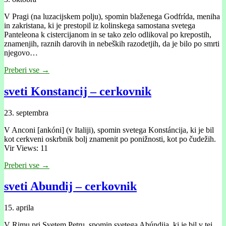
V Pragi (na luzacijskem polju), spomin blaženega Godfrída, meniha
in zakristana, ki je prestopil iz kolinskega samostana svetega
Panteleona k cistercijanom in se tako zelo odlikoval po krepostih,
znamenjih, raznih darovih in nebeških razodetjih, da je bilo po smrti
njegovo…
Preberi vse →
sveti Konstancij – cerkovnik
23. septembra
V Anconi [ankóni] (v Italiji), spomin svetega Konstáncija, ki je bil
kot cerkveni oskrbnik bolj znamenit po ponižnosti, kot po čudežih.
Vir Views: 11
Preberi vse →
sveti Abundij – cerkovnik
15. aprila
V Rimu pri Svetem Petru, spomin svetega Abúndija, ki je bil v tej