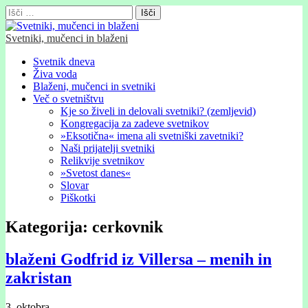
Išči:
Svetniki, mučenci in blaženi
Glavni
Skip
Svetnik dneva
to
Živa voda
meni
content
Blaženi, mučenci in svetniki
Več o svetništvu
Kje so živeli in delovali svetniki? (zemljevid)
Kongregacija za zadeve svetnikov
»Eksotična« imena ali svetniški zavetniki?
Naši prijatelji svetniki
Relikvije svetnikov
»Svetost danes«
Slovar
Piškotki
Kategorija:
cerkovnik
blaženi Godfrid iz Villersa – menih in
zakristan
3. oktobra