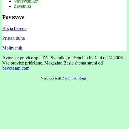
Viri svetnikov
Zavetniki
Povezave
Božja beseda
Pristan duha
Molitvenik
Avtorske pravice spletišča Svetniki, mučenci in blaženi od © 2006 .
Vse pravice pridržane.
Magazine Basic shema strani od
bavotasan.com
.
Vsebino ščiti
Zaščitnik bloga
.