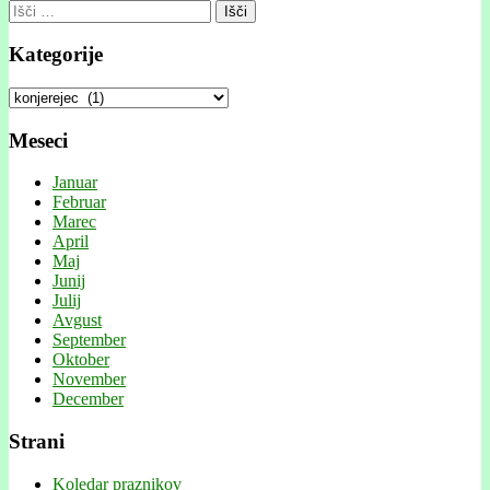
Išči:
Kategorije
Kategorije
Meseci
Januar
Februar
Marec
April
Maj
Junij
Julij
Avgust
September
Oktober
November
December
Strani
Koledar praznikov