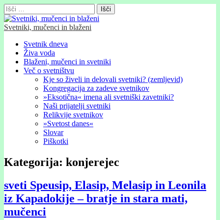
Išči:
Svetniki, mučenci in blaženi
Glavni
Skip
Svetnik dneva
to
Živa voda
meni
content
Blaženi, mučenci in svetniki
Več o svetništvu
Kje so živeli in delovali svetniki? (zemljevid)
Kongregacija za zadeve svetnikov
»Eksotična« imena ali svetniški zavetniki?
Naši prijatelji svetniki
Relikvije svetnikov
»Svetost danes«
Slovar
Piškotki
Kategorija:
konjerejec
sveti Speusip, Elasip, Melasip in Leonila
iz Kapadokije – bratje in stara mati,
mučenci