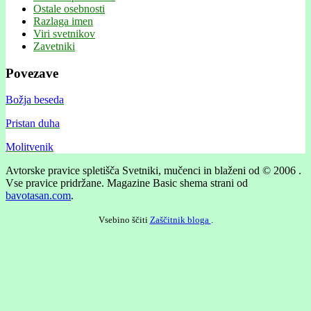
Ostale osebnosti
Razlaga imen
Viri svetnikov
Zavetniki
Povezave
Božja beseda
Pristan duha
Molitvenik
Avtorske pravice spletišča Svetniki, mučenci in blaženi od © 2006 .
Vse pravice pridržane.
Magazine Basic shema strani od
bavotasan.com
.
Vsebino ščiti
Zaščitnik bloga
.