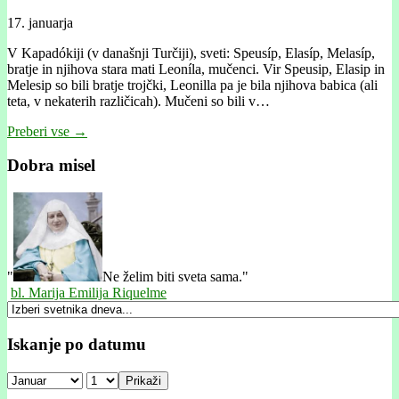
17. januarja
V Kapadókiji (v današnji Turčiji), sveti: Speusíp, Elasíp, Melasíp,
bratje in njihova stara mati Leoníla, mučenci. Vir Speusip, Elasip in
Melesip so bili bratje trojčki, Leonilla pa je bila njihova babica (ali
teta, v nekaterih različicah). Mučeni so bili v…
Preberi vse →
Dobra misel
"
Ne želim biti sveta sama."
bl. Marija Emilija Riquelme
Iskanje po datumu
Prikaži