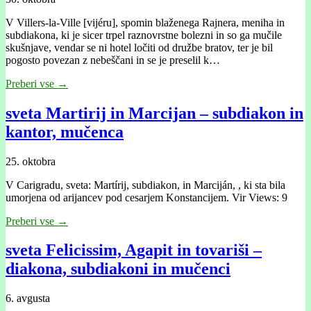
V Villers-la-Ville [vijéru], spomin blaženega Rajnera, meniha in
subdiakona, ki je sicer trpel raznovrstne bolezni in so ga mučile
skušnjave, vendar se ni hotel ločiti od družbe bratov, ter je bil
pogosto povezan z nebeščani in se je preselil k…
Preberi vse →
sveta Martirij in Marcijan – subdiakon in
kantor, mučenca
25. oktobra
V Carigradu, sveta: Martírij, subdiakon, in Marciján, , ki sta bila
umorjena od arijancev pod cesarjem Konstancijem. Vir Views: 9
Preberi vse →
sveta Felicissim, Agapit in tovariši –
diakona, subdiakoni in mučenci
6. avgusta