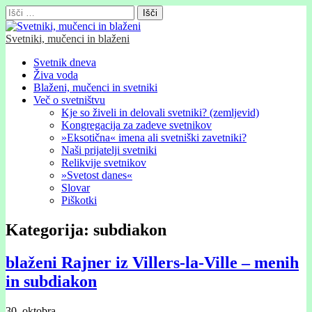
Išči:
Svetniki, mučenci in blaženi
Glavni
Skip
Svetnik dneva
to
Živa voda
meni
content
Blaženi, mučenci in svetniki
Več o svetništvu
Kje so živeli in delovali svetniki? (zemljevid)
Kongregacija za zadeve svetnikov
»Eksotična« imena ali svetniški zavetniki?
Naši prijatelji svetniki
Relikvije svetnikov
»Svetost danes«
Slovar
Piškotki
Kategorija:
subdiakon
blaženi Rajner iz Villers-la-Ville – menih
in subdiakon
30. oktobra