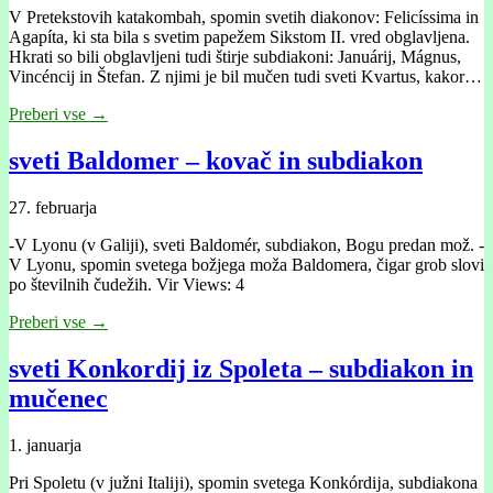
V Pretekstovih katakombah, spomin svetih diakonov: Felicíssima in
Agapíta, ki sta bila s svetim papežem Sikstom II. vred obglavljena.
Hkrati so bili obglavljeni tudi štirje subdiakoni: Januárij, Mágnus,
Vincéncij in Štefan. Z njimi je bil mučen tudi sveti Kvartus, kakor…
Preberi vse →
sveti Baldomer – kovač in subdiakon
27. februarja
-V Lyonu (v Galiji), sveti Baldomér, subdiakon, Bogu predan mož. -
V Lyonu, spomin svetega božjega moža Baldomera, čigar grob slovi
po številnih čudežih. Vir Views: 4
Preberi vse →
sveti Konkordij iz Spoleta – subdiakon in
mučenec
1. januarja
Pri Spoletu (v južni Italĳi), spomin svetega Konkórdĳa, subdiakona