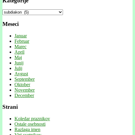
Kategorije
Kategorije
Meseci
Januar
Februar
Marec
April
Maj
Junij
Julij
Avgust
September
Oktober
November
December
Strani
Koledar praznikov
Ostale osebnosti
Razlaga imen
Viri svetnikov