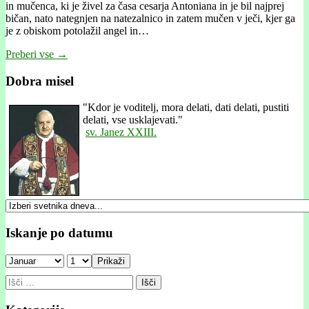
in mučenca, ki je živel za časa cesarja Antoniana in je bil najprej
bičan, nato nategnjen na natezalnico in zatem mučen v ječi, kjer ga
je z obiskom potolažil angel in…
Preberi vse →
Dobra misel
"
Kdor je voditelj, mora delati, dati delati, pustiti
delati, vse usklajevati."
sv. Janez XXIII.
Iskanje po datumu
Prikaži
Išči: