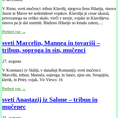
V Rimu, sveti mučenci: tribun Klavdij, njegova žena Hilarija, sinova
Jason in Maver ter sedemdeset vojakov. Klavdija je cesar ukazal,
privezanega na veliko skalo, vreči v morje, vojake in Klavdijeva
sinova pa je dal usmrtiti. Blaženo Hilarijo so kmalu zatem,…
Preberi vse →
sveti Marcelin, Mannea in tovariši –
tribun, soproga in sin, mučenci
27. avgusta
V Konstanci (v Skítiji, v današnji Romuniji), sveti mučenci:
Marcelín, tribun, Mannéa, soproga, in Janez, njun sin, Serapijón,
klerik, in Peter, vojak. Vir Views: 16
Preberi vse →
sveti Anastazij iz Salone – tribun in
mučenec
21. avgusta