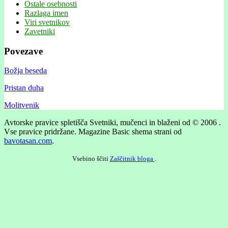
Ostale osebnosti
Razlaga imen
Viri svetnikov
Zavetniki
Povezave
Božja beseda
Pristan duha
Molitvenik
Avtorske pravice spletišča Svetniki, mučenci in blaženi od © 2006 .
Vse pravice pridržane.
Magazine Basic shema strani od
bavotasan.com
.
Vsebino ščiti
Zaščitnik bloga
.