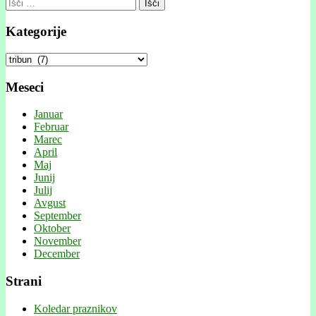
Išči:
Kategorije
Kategorije
Meseci
Januar
Februar
Marec
April
Maj
Junij
Julij
Avgust
September
Oktober
November
December
Strani
Koledar praznikov