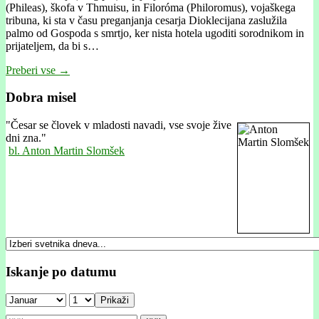
(Phileas), škofa v Thmuisu, in Filoróma (Philoromus), vojaškega
tribuna, ki sta v času preganjanja cesarja Dioklecijana zaslužila
palmo od Gospoda s smrtjo, ker nista hotela ugoditi sorodnikom in
prijateljem, da bi s…
Preberi vse →
Dobra misel
"
Česar se človek v mladosti navadi, vse svoje žive
dni zna."
bl. Anton Martin Slomšek
Iskanje po datumu
Prikaži