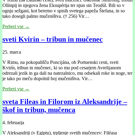
Olímpij in njegova žena Eksupérija ter njun sin Teodúl. Bili so v
ognju sežgani, kot beremo v spisih svetega papeža Štefana, in so
tako dosegli palmo mučeništva. († 256) Vir…
Preberi vse →
sveti Kvirin – tribun in mučenec
25. marca
V Rimu, na pokopališču Poncĳána, ob Portuenski cesti, sveti
Kvirín, tribun in mučenec, ki so mu pod cesarjem Avrelĳanom
odrezali jezik in ga dali na natezalnico, mu odsekali roke in noge, ter
je tako po meču dopolnil boj mučeništva. Vir…
Preberi vse →
sveta Fileas in Filorom iz Aleksandrije –
škof in tribun, mučenca
4. februarja
V Aleksandriji (v Egiptu), trpljenje svetih mučencev: Filéasa