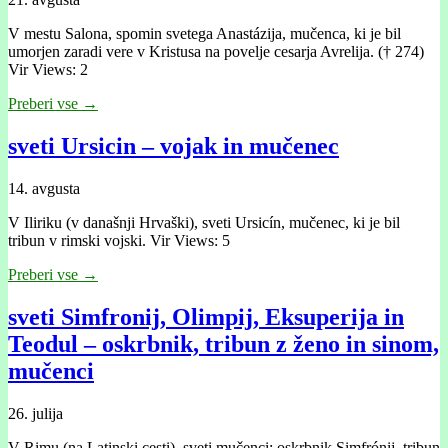
V mestu Salona, spomin svetega Anastázija, mučenca, ki je bil
umorjen zaradi vere v Kristusa na povelje cesarja Avrelija. († 274)
Vir Views: 2
Preberi vse →
sveti Ursicin – vojak in mučenec
14. avgusta
V Iliriku (v današnji Hrvaški), sveti Ursicín, mučenec, ki je bil
tribun v rimski vojski. Vir Views: 5
Preberi vse →
sveti Simfronij, Olimpij, Eksuperija in
Teodul – oskrbnik, tribun z ženo in sinom,
mučenci
26. julija
V Rimu (na Latinski cesti), sveti mučenci: oskrbnik Simfrónij, tribun