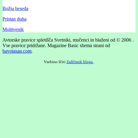
Božja beseda
Pristan duha
Molitvenik
Avtorske pravice spletišča Svetniki, mučenci in blaženi od © 2006 .
Vse pravice pridržane.
Magazine Basic shema strani od
bavotasan.com
.
Vsebino ščiti
Zaščitnik bloga
.