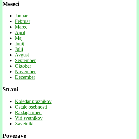
Meseci
Januar
Februar
Marec
April
Maj
Junij
Julij
Avgust
September
Oktober
November
December
Strani
Koledar praznikov
Ostale osebnosti
Razlaga imen
Viri svetnikov
Zavetniki
Povezave