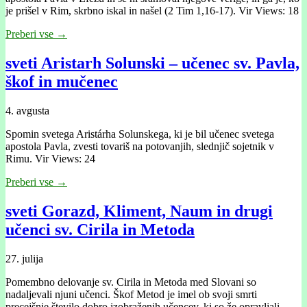
je prišel v Rim, skrbno iskal in našel (2 Tim 1,16-17). Vir Views: 18
Preberi vse →
sveti Aristarh Solunski – učenec sv. Pavla,
škof in mučenec
4. avgusta
Spomin svetega Aristárha Solunskega, ki je bil učenec svetega
apostola Pavla, zvesti tovariš na potovanjih, slednjič sojetnik v
Rimu. Vir Views: 24
Preberi vse →
sveti Gorazd, Kliment, Naum in drugi
učenci sv. Cirila in Metoda
27. julija
Pomembno delovanje sv. Cirila in Metoda med Slovani so
nadaljevali njuni učenci. Škof Metod je imel ob svoji smrti
precejšnje število dobro izobraženih učencev, ki so že opravljali