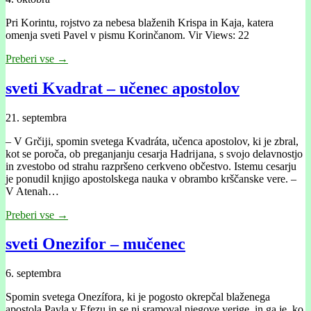
Pri Korintu, rojstvo za nebesa blaženih Krispa in Kaja, katera
omenja sveti Pavel v pismu Korinčanom. Vir Views: 22
Preberi vse →
sveti Kvadrat – učenec apostolov
21. septembra
– V Grčĳi, spomin svetega Kvadráta, učenca apostolov, ki je zbral,
kot se poroča, ob preganjanju cesarja Hadrĳana, s svojo delavnostjo
in zvestobo od strahu razpršeno cerkveno občestvo. Istemu cesarju
je ponudil knjigo apostolskega nauka v obrambo krščanske vere. –
V Atenah…
Preberi vse →
sveti Onezifor – mučenec
6. septembra
Spomin svetega Onezífora, ki je pogosto okrepčal blaženega
apostola Pavla v Efezu in se ni sramoval njegove verige, in ga je, ko