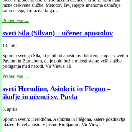
razne cerkvene službe. Metodov življenjepis imenoma označuje
samo enega, Gorazda, ki ga…
Preberi vse →
sveti Sila (Silvan) – učenec apostolov
13. julija
Spomin svetega Sila, ki je bil od apostolov določen, skupaj s svetim
Pavlom in Barnabom, da je poln božje milosti stalno vršil službo
pridiganja med narodi. Vir Views: 19
Preberi vse →
sveti Herodion, Asinkrit in Flegon –
škofje in učenci sv. Pavla
8. aprila
Spomin svetih: Herodióna, Asínkrita in Flégona, katere pozdravlja
blaženi Pavel apostol v pismu Rimljanom. Vir Views: 1