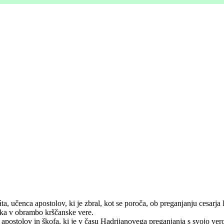
, učenca apostolov, ki je zbral, kot se poroča, ob preganjanju cesarja
uka v obrambo krščanske vere.
postolov in škofa, ki je v času Hadrijanovega preganjanja s svojo vero