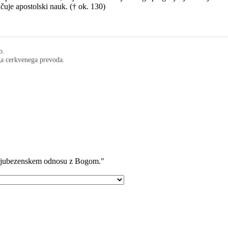
ičuje apostolski nauk. († ok. 130)
o.
ega cerkvenega prevoda.
v ljubezenskem odnosu z Bogom."