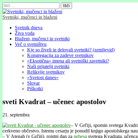
Išči:
Svetniki, mučenci in blaženi
Glavni
Skip
Svetnik dneva
to
Živa voda
meni
content
Blaženi, mučenci in svetniki
Več o svetništvu
Kje so živeli in delovali svetniki? (zemljevid)
Kongregacija za zadeve svetnikov
»Eksotična« imena ali svetniški zavetniki?
Naši prijatelji svetniki
Relikvije svetnikov
»Svetost danes«
Slovar
Piškotki
sveti Kvadrat – učenec apostolov
21. septembra
– V Grčĳi, spomin svetega Kvadráta
cerkveno občestvo. Istemu cesarju je ponudil knjigo apostolskega na
– V Atenah (v Grčiji), rojstni dan za
nebesa
svetega Kvadrata, učenca a