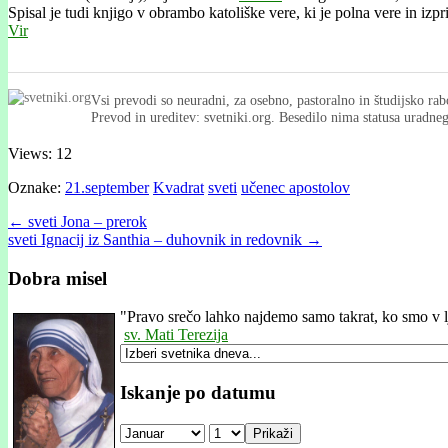
Spisal je tudi knjigo v obrambo katoliške vere, ki je polna vere in izpr
Vir
Vsi prevodi so neuradni, za osebno, pastoralno in študijsko rab
Prevod in ureditev: svetniki.org. Besedilo nima statusa uradn
Views: 12
Oznake:
21.september
Kvadrat
sveti
učenec apostolov
Post
← sveti Jona – prerok
sveti Ignacij iz Santhia – duhovnik in redovnik →
navigation
Dobra misel
"
Pravo srečo lahko najdemo samo takrat, ko smo 
sv. Mati Terezija
Iskanje po datumu
Prikaži