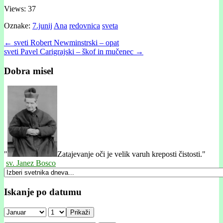
Views: 37
Oznake:
7.junij
Ana
redovnica
sveta
Post
← sveti Robert Newminstrski – opat
sveti Pavel Carigrajski – škof in mučenec →
navigation
Dobra misel
"
Zatajevanje oči je velik varuh kreposti čistosti."
sv. Janez Bosco
Iskanje po datumu
Prikaži