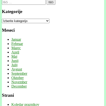
Išči:
Kategorije
Kategorije
Meseci
Januar
Februar
Marec
April
Maj
Junij
Julij
Avgust
September
Oktober
November
December
Strani
Koledar praznikov