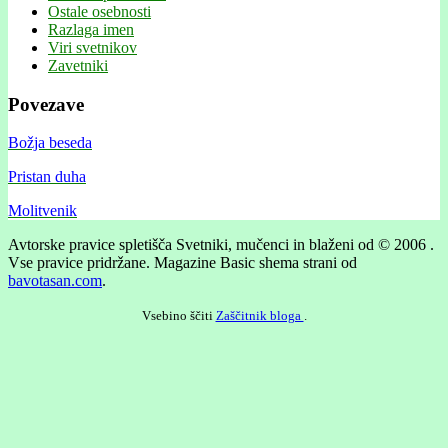
Ostale osebnosti
Razlaga imen
Viri svetnikov
Zavetniki
Povezave
Božja beseda
Pristan duha
Molitvenik
Avtorske pravice spletišča Svetniki, mučenci in blaženi od © 2006 .
Vse pravice pridržane.
Magazine Basic shema strani od
bavotasan.com
.
Vsebino ščiti
Zaščitnik bloga
.