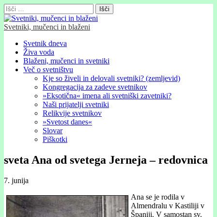
Išči:
Svetniki, mučenci in blaženi
Glavni
Skip
Svetnik dneva
to
Živa voda
meni
content
Blaženi, mučenci in svetniki
Več o svetništvu
Kje so živeli in delovali svetniki? (zemljevid)
Kongregacija za zadeve svetnikov
»Eksotična« imena ali svetniški zavetniki?
Naši prijatelji svetniki
Relikvije svetnikov
»Svetost danes«
Slovar
Piškotki
sveta Ana od svetega Jerneja – redovnica
7. junija
Ana se je rodila v
Almendralu v Kastiliji v
Španiji. V samostan sv.