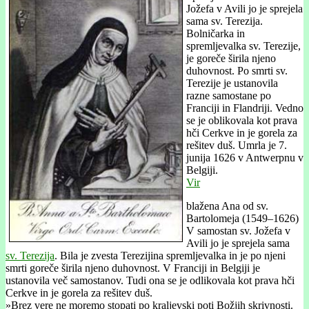
Jožefa v Avili jo je sprejela
sama sv. Terezija.
Bolničarka in
spremljevalka sv. Terezije,
je goreče širila njeno
duhovnost. Po smrti sv.
Terezije je ustanovila
razne samostane po
Franciji in Flandriji. Vedno
se je oblikovala kot prava
hči Cerkve in je gorela za
rešitev duš. Umrla je 7.
junija 1626 v Antwerpnu v
Belgiji.
Vir
blažena Ana od sv.
Bartolomeja (1549–1626)
V samostan sv. Jožefa v
Avili jo je sprejela sama
sv. Terezija
. Bila je zvesta Terezijina spremljevalka in je po njeni
smrti goreče širila njeno duhovnost. V Franciji in Belgiji je
ustanovila več samostanov. Tudi ona se je odlikovala kot prava hči
Cerkve in je gorela za rešitev duš.
»Brez vere ne moremo stopati po kraljevski poti Božjih skrivnosti.