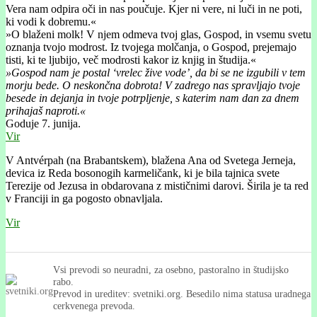
Vera nam odpira oči in nas poučuje. Kjer ni vere, ni luči in ne poti,
ki vodi k dobremu.«
»O blaženi molk! V njem odmeva tvoj glas, Gospod, in vsemu svetu
oznanja tvojo modrost. Iz tvojega molčanja, o Gospod, prejemajo
tisti, ki te ljubijo, več modrosti kakor iz knjig in študija.«
»Gospod nam je postal ‘vrelec žive vode’, da bi se ne izgubili v tem
morju bede. O neskončna dobrota! V zadrego nas spravljajo tvoje
besede in dejanja in tvoje potrpljenje, s katerim nam dan za dnem
prihajaš naproti.«
Goduje 7. junija.
Vir
V Antvérpah (na Brabantskem), blažena Ana od Svetega Jerneja,
devica iz Reda bosonogih karmeličank, ki je bila tajnica svete
Terezije od Jezusa in obdarovana z mističnimi darovi. Širila je ta red
v Franciji in ga pogosto obnavljala.
Vir
Vsi prevodi so neuradni, za osebno, pastoralno in študijsko
rabo.
Prevod in ureditev: svetniki.org. Besedilo nima statusa uradnega
cerkvenega prevoda.