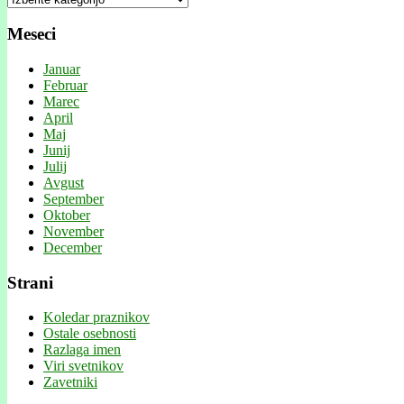
Meseci
Januar
Februar
Marec
April
Maj
Junij
Julij
Avgust
September
Oktober
November
December
Strani
Koledar praznikov
Ostale osebnosti
Razlaga imen
Viri svetnikov
Zavetniki