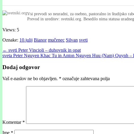
Vsi prevodi so neuradni, za osebno, pastoralno in študijsko rab
Prevod in ureditev: svetniki.org. Besedilo nima statusa uradn
Views: 5
Oznake:
10.julij
Bianor
mučenec
Silvan
sveti
Post
← sveti Peter Vincioli – duhovnik in opat
sveta Peter Nguyen Khac Tu in Anton Nguyen Huu (Nam) Quynh – 
navigation
Dodaj odgovor
Vaš e-naslov ne bo objavljen.
*
označuje zahtevana polja
Komentar
*
Ime
*