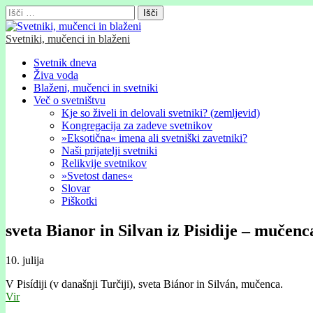
Išči:
Svetniki, mučenci in blaženi
Glavni
Skip
Svetnik dneva
to
Živa voda
meni
content
Blaženi, mučenci in svetniki
Več o svetništvu
Kje so živeli in delovali svetniki? (zemljevid)
Kongregacija za zadeve svetnikov
»Eksotična« imena ali svetniški zavetniki?
Naši prijatelji svetniki
Relikvije svetnikov
»Svetost danes«
Slovar
Piškotki
sveta Bianor in Silvan iz Pisidije – mučenc
10. julija
V Pisídiji (v današnji Turčiji), sveta Biánor in Silván, mučenca.
Vir