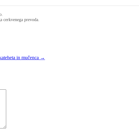
o.
ega cerkvenega prevoda.
kateheta in mučenca →