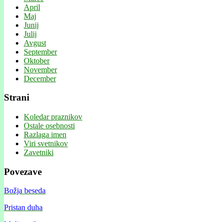
April
Maj
Junij
Julij
Avgust
September
Oktober
November
December
Strani
Koledar praznikov
Ostale osebnosti
Razlaga imen
Viri svetnikov
Zavetniki
Povezave
Božja beseda
Pristan duha