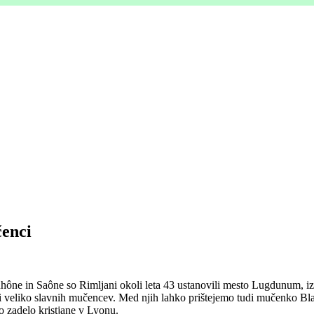
čenci
hône in Saône so Rimljani okoli leta 43 ustanovili mesto Lugdunum, iz k
i veliko slavnih mučencev. Med njih lahko prištejemo tudi mučenko Blandi
o zadelo kristjane v Lyonu.