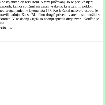
 postojankah ob reki Roni. S temi pričevanji so se prvi kristjani
porih, kamor so Rimljani zaprli vsakega, ki je zavrnil poklon
v med preganjanjem v Lyonu leta 177. Ko je čakal na svojo usodo, je
spravili nadnjo. Ko so Blandino drugič privedli v areno, so množici v
ontika. V naslednji »igri« so nadnju spustili divje zveri. Končno je
usa.
rpljenju.