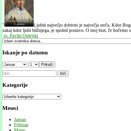
"
Ljubiti največjo dobroto je največja sreča. Kdor Boga 
zakaj kdor ljubi bližnjega, je spolnil postavo. O moj brat, če hočemo o
sv. Pavlin Oglejski
Iskanje po datumu
Prikaži
Išči:
Kategorije
Kategorije
Meseci
Januar
Februar
Marec