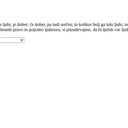
ljubi, je dober; če dober, pa tudi srečen; in kolikor bolj ga kdo ljubi, t
hraniti pravo in popolno ljubezen, si prizadevajmo, da bi ljubili vse lju