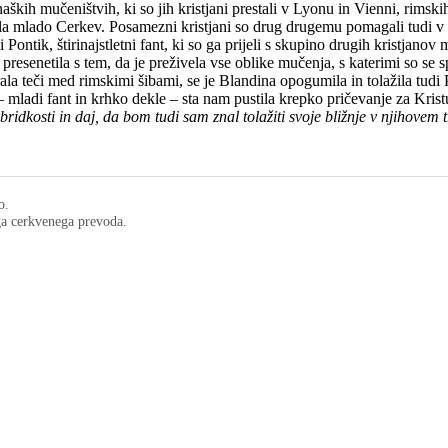
kih mučeništvih, ki so jih kristjani prestali v Lyonu in Vienni, rimskih
a mlado Cerkev. Posamezni kristjani so drug drugemu pomagali tudi v za
ontik, štirinajstletni fant, ki so ga prijeli s skupino drugih kristjano
 presenetila s tem, da je preživela vse oblike mučenja, s katerimi so se 
ala teči med rimskimi šibami, se je Blandina opogumila in tolažila tudi P
 mladi fant in krhko dekle – sta nam pustila krepko pričevanje za Krist
dkosti in daj, da bom tudi sam znal tolažiti svoje bližnje v njihovem t
o.
ega cerkvenega prevoda.