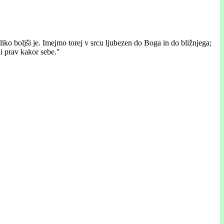
oliko boljši je. Imejmo torej v srcu ljubezen do Boga in do bližnjega;
di prav kakor sebe."