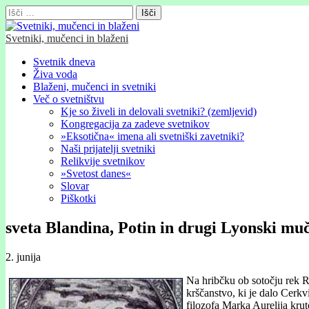
Išči:
Svetniki, mučenci in blaženi
Glavni
Skip
Svetnik dneva
to
Živa voda
meni
content
Blaženi, mučenci in svetniki
Več o svetništvu
Kje so živeli in delovali svetniki? (zemljevid)
Kongregacija za zadeve svetnikov
»Eksotična« imena ali svetniški zavetniki?
Naši prijatelji svetniki
Relikvije svetnikov
»Svetost danes«
Slovar
Piškotki
sveta Blandina, Potin in drugi Lyonski mu
2. junija
Na hribčku ob sotočju rek R
krščanstvo, ki je dalo Cerkv
filozofa Marka Aurelija krut