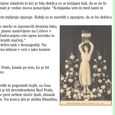
jene mladosti in ker je bila deklica so se kristjani bali, da se ne bi
činah je vedno znova ponavljala: “Kristjanka sem in med nami ni
 tem trpljenju opazuje. Rablji so to naredili z upanjem, da se bo deklica
 v mrežo in izpostavili divjemu biku,
il pismo naslovljeno na Cerkve v
bčudovanjem celo njene krvnike in
 krutih mučenj.”
ležen tudi v ikonografiji. Na
na trdnost v veri v tako krutem
 Potin, kmalu po tem, ko je bil
ve.
trdih in pogostnih bojih, za časa
e bil devetdesetletni škof Potín,
 pred neštete tisoče ljudi, zbranih
rem. Na koncu jim je sledila Blandína,