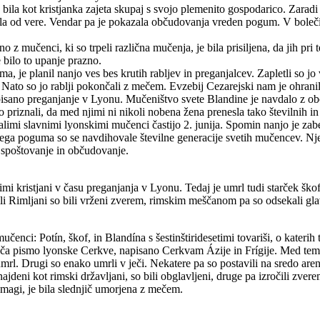
e bila kot kristjanka zajeta skupaj s svojo plemenito gospodarico. Zaradi n
padla od vere. Vendar pa je pokazala občudovanja vreden pogum. V bole
no z mučenci, ki so trpeli različna mučenja, je bila prisiljena, da jih pri
e bilo to upanje prazno.
ma, je planil nanjo ves bes krutih rabljev in preganjalcev. Zapletli so jo
k. Nato so jo rablji pokončali z mečem. Evzebij Cezarejski nam je ohran
 opisano preganjanje v Lyonu. Mučeništvo svete Blandine je navdalo z o
 priznali, da med njimi ni nikoli nobena žena prenesla tako številnih in
limi slavnimi lyonskimi mučenci častijo 2. junija. Spomin nanjo je zabe
ga poguma so se navdihovale številne generacije svetih mučencev. Nje
i spoštovanje in občudovanje.
i kristjani v času preganjanja v Lyonu. Tedaj je umrl tudi starček škof
 bili Rimljani so bili vrženi zverem, rimskim meščanom pa so odsekali gla
učenci: Potín, škof, in Blandína s šestinštiridesetimi tovariši, o katerih 
oča pismo lyonske Cerkve, napisano Cerkvam Ázije in Frígije. Med temi j
mrl. Drugi so enako umrli v ječi. Nekatere pa so postavili na sredo arene
 najdeni kot rimski državljani, so bili obglavljeni, druge pa izročili zve
zmagi, je bila slednjič umorjena z mečem.