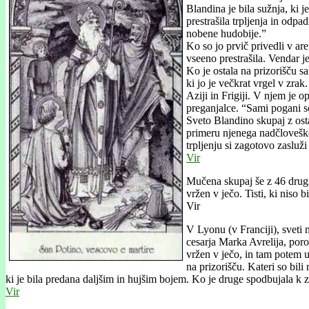
Blandina je bila sužnja, ki j
prestrašila trpljenja in od
nobene hudobije.”
Ko so jo prvič privedli v are
vseeno prestrašila. Vendar j
Ko je ostala na prizorišču sa
ki jo je večkrat vrgel v zra
Aziji in Frigiji. V njem je
preganjalce. “Sami pogani so
Sveto Blandino skupaj z osta
primeru njenega nadčloveške
trpljenju si zagotovo zasluž
Vir
Mučena skupaj še z 46 drugim
vržen v ječo. Tisti, ki niso
Vir
V Lyonu (v Franciji), sveti m
cesarja Marka Avrelija, por
vržen v ječo, in tam potem u
na prizorišču. Kateri so bili
ki je bila predana daljšim in hujšim bojem. Ko je druge spodbujala k 
Vir