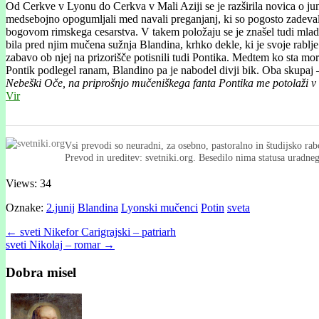
Od Cerkve v Lyonu do Cerkva v Mali Aziji se je razširila novica o junaš
medsebojno opogumljali med navali preganjanj, ki so pogosto zadeval
bogovom rimskega cesarstva. V takem položaju se je znašel tudi mladi P
bila pred njim mučena sužnja Blandina, krhko dekle, ki je svoje rablje
zabavo ob njej na prizorišče potisnili tudi Pontika. Medtem ko sta mor
Pontik podlegel ranam, Blandino pa je nabodel divji bik. Oba skupaj –
Nebeški Oče, na priprošnjo mučeniškega fanta Pontika me potolaži v bri
Vir
Vsi prevodi so neuradni, za osebno, pastoralno in študijsko rab
Prevod in ureditev: svetniki.org. Besedilo nima statusa uradn
Views: 34
Oznake:
2.junij
Blandina
Lyonski mučenci
Potin
sveta
Post
← sveti Nikefor Carigrajski – patriarh
sveti Nikolaj – romar →
navigation
Dobra misel