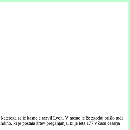
aterega se je kasneje razvil Lyon. V mesto je že zgodaj prišlo tudi
no, ki je postala žrtev preganjanja, ki je leta 177 v času cesarja