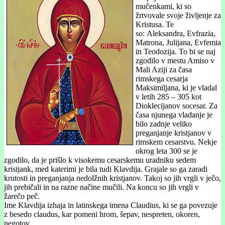
mučenkami, ki so
žrtvovale svoje življenje za
Kristusa. Te
so: Aleksandra, Evfrazia,
Matrona, Julijana, Evfemia
in Teodozija. To bi se naj
zgodilo v mestu Amiso v
Mali Aziji za časa
rimskega cesarja
Maksimiljana, ki je vladal
v letih 285 – 305 kot
Dioklecijanov socesar. Za
časa njunega vladanje je
bilo zadnje veliko
preganjanje kristjanov v
rimskem cesarstvu. Nekje
okrog leta 300 se je
zgodilo, da je prišlo k visokemu cesarskemu uradniku sedem
kristjank, med katerimi je bila tudi Klavdija. Grajale so ga zaradi
krutosti in preganjanja nedolžnih kristjanov. Takoj so jih vrgli v ječo,
jih prebičali in na razne načine mučili. Na koncu so jih vrgli v
žarečo peč.
Ime Klavdija izhaja in latinskega imena Claudius, ki se ga povezuje
z besedo claudus, kar pomeni hrom, šepav, nespreten, okoren,
negotov.