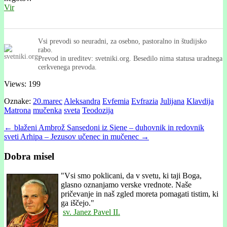
Vir
Vsi prevodi so neuradni, za osebno, pastoralno in študijsko
rabo.
Prevod in ureditev: svetniki.org. Besedilo nima statusa uradnega
cerkvenega prevoda.
Views: 199
Oznake:
20.marec
Aleksandra
Evfemia
Evfrazia
Julijana
Klavdija
Matrona
mučenka
sveta
Teodozija
Post
← blaženi Ambrož Sansedoni iz Siene – duhovnik in redovnik
sveti Arhipa – Jezusov učenec in mučenec →
navigation
Dobra misel
"
Vsi smo poklicani, da v svetu, ki taji Boga,
glasno oznanjamo verske vrednote. Naše
pričevanje in naš zgled moreta pomagati tistim, ki
ga iščejo."
sv. Janez Pavel II.