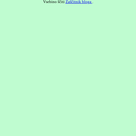
Vsebino ščiti
Zaščitnik bloga
.