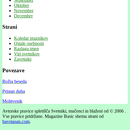
September
Oktober
November
December
Strani
Koledar praznikov
Ostale osebnosti
Razlaga imen
Viri svetnikov
Zavetniki
Povezave
Božja beseda
Pristan duha
Molitvenik
Avtorske pravice spletišča Svetniki, mučenci in blaženi od © 2006 .
Vse pravice pridržane.
Magazine Basic shema strani od
bavotasan.com
.