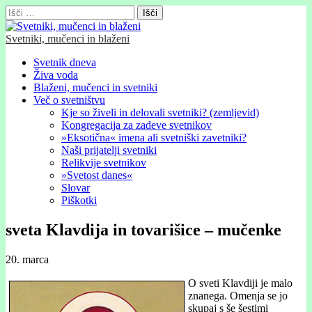
Išči:
Svetniki, mučenci in blaženi
Glavni
Skip
Svetnik dneva
to
Živa voda
meni
content
Blaženi, mučenci in svetniki
Več o svetništvu
Kje so živeli in delovali svetniki? (zemljevid)
Kongregacija za zadeve svetnikov
»Eksotična« imena ali svetniški zavetniki?
Naši prijatelji svetniki
Relikvije svetnikov
»Svetost danes«
Slovar
Piškotki
sveta Klavdija in tovarišice – mučenke
20. marca
O sveti Klavdiji je malo
znanega. Omenja se jo
skupaj s še šestimi