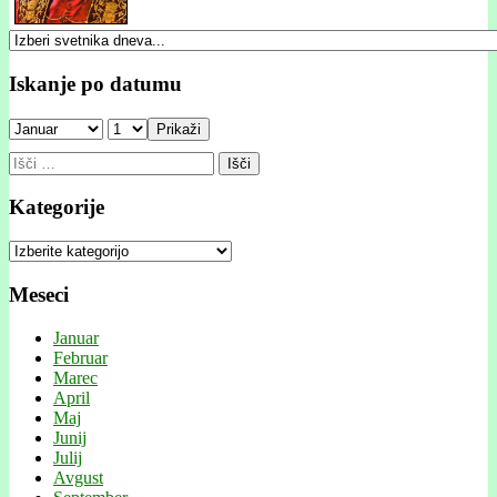
Iskanje po datumu
Prikaži
Išči:
Kategorije
Kategorije
Meseci
Januar
Februar
Marec
April
Maj
Junij
Julij
Avgust