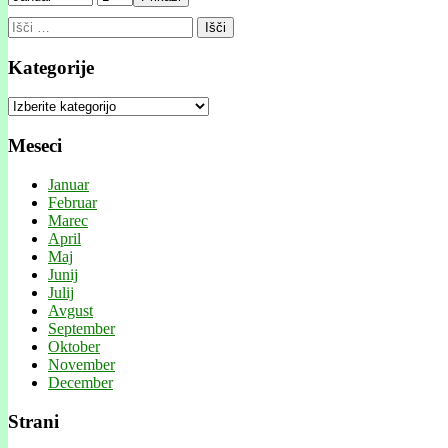
Išči:
Kategorije
Kategorije
Meseci
Januar
Februar
Marec
April
Maj
Junij
Julij
Avgust
September
Oktober
November
December
Strani