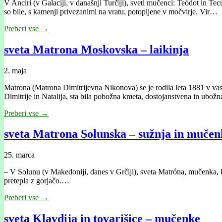
V Ancíri (v Galaciji, v današnji Turčiji), sveti mučenci: Teódot in Tecú
so bile, s kamenji privezanimi na vratu, potopljene v močvirje. Vir…
Preberi vse →
sveta Matrona Moskovska – laikinja
2. maja
Matrona (Matrona Dimitrijevna Nikonova) se je rodila leta 1881 v vas
Dimitrije in Natalija, sta bila pobožna kmeta, dostojanstvena in ubo
Preberi vse →
sveta Matrona Solunska – sužnja in mučen
25. marca
– V Solunu (v Makedoniji, danes v Grčiji), sveta Matróna, mučenka, ki 
pretepla z gorjačo.…
Preberi vse →
sveta Klavdija in tovarišice – mučenke