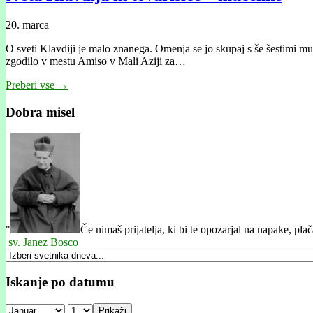
20. marca
O sveti Klavdiji je malo znanega. Omenja se jo skupaj s še šestimi muč
zgodilo v mestu Amiso v Mali Aziji za…
Preberi vse →
Dobra misel
"
Če nimaš prijatelja, ki bi te opozarjal na napake, pla
sv. Janez Bosco
Iskanje po datumu
Prikaži