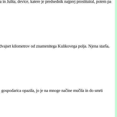
 in Julíta, device, katere je predsednik najprej prostituiral, potem pa
 dvajset kilometrov od znamenitega Kulikovega polja. Njena starša,
na gospodarica opazila, jo je na mnoge načine mučila in do smrti