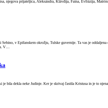
sa, njegova prijateljica, Aleksándra, Klávdija, Faína, Evfrázija, Matróna
i Sebino, v Epifanskem okrožju, Tulske guvernije. Ta vas je oddaljena
žna. V…
ka
je bila dekla neke Judinje. Ker je skrivaj častila Kristusa in je to nje