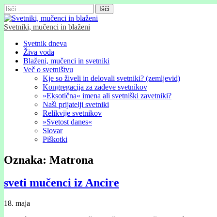
Išči:
Svetniki, mučenci in blaženi
Glavni
Skip
Svetnik dneva
to
Živa voda
meni
content
Blaženi, mučenci in svetniki
Več o svetništvu
Kje so živeli in delovali svetniki? (zemljevid)
Kongregacija za zadeve svetnikov
»Eksotična« imena ali svetniški zavetniki?
Naši prijatelji svetniki
Relikvije svetnikov
»Svetost danes«
Slovar
Piškotki
Oznaka:
Matrona
sveti mučenci iz Ancire
18. maja