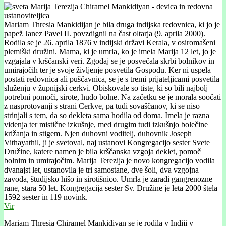
Mariam Thresia Mankidijan je bila druga indijska redovnica, ki jo je
papež Janez Pavel II. povzdignil na čast oltarja (9. aprila 2000).
Rodila se je 26. aprila 1876 v indijski državi Kerala, v osiromašeni
plemiški družini. Mama, ki je umrla, ko je imela Marija 12 let, jo je
vzgajala v krščanski veri. Zgodaj se je posvečala skrbi bolnikov in
umirajočih ter je svoje življenje posvetila Gospodu. Ker ni uspela
postati redovnica ali puščavnica, se je s tremi prijateljicami posvetila
služenju v župnijski cerkvi. Obiskovale so tiste, ki so bili najbolj
potrebni pomoči, sirote, hudo bolne. Na začetku se je morala soočati
z nasprotovanji s strani Cerkve, pa tudi sovaščanov, ki se niso
strinjali s tem, da so dekleta sama hodila od doma. Imela je razna
videnja ter mistične izkušnje, med drugim tudi izkušnjo bolečine
križanja in stigem. Njen duhovni voditelj, duhovnik Joseph
Vithayathil, ji je svetoval, naj ustanovi Kongregacijo sester Svete
Družine, katere namen je bila krščanska vzgoja deklet, pomoč
bolnim in umirajočim. Marija Terezija je novo kongregacijo vodila
dvanajst let, ustanovila je tri samostane, dve šoli, dva vzgojna
zavoda, študijsko hišo in sirotišnico. Umrla je zaradi gangrenozne
rane, stara 50 let.
Kongregacija sester Sv. Družine je leta 2000 štela
1592 sester in 119 novink.
Vir
Mariam Thresia Chiramel Mankidiyan se je rodila v Indiji v