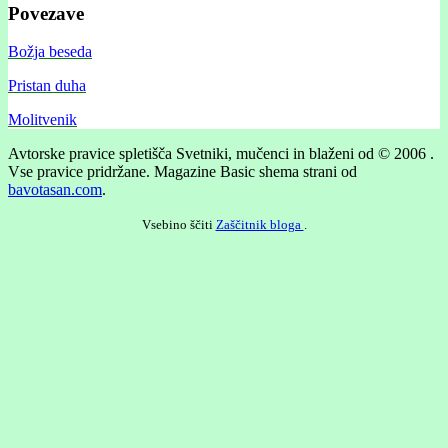
Povezave
Božja beseda
Pristan duha
Molitvenik
Avtorske pravice spletišča Svetniki, mučenci in blaženi od © 2006 .
Vse pravice pridržane.
Magazine Basic shema strani od
bavotasan.com
.
Vsebino ščiti
Zaščitnik bloga
.