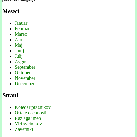
Meseci
Januar
Februar
Marec
April
Maj
Junij
Julij
Avgust
September
Oktober
November
December
Strani
Koledar praznikov
Ostale osebnosti
Razlaga imen
Viri svetnikov
Zavetniki