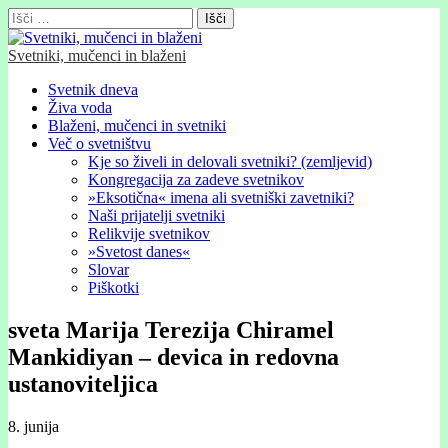
Išči:
Svetniki, mučenci in blaženi
Glavni
Skip
Svetnik dneva
to
Živa voda
meni
content
Blaženi, mučenci in svetniki
Več o svetništvu
Kje so živeli in delovali svetniki? (zemljevid)
Kongregacija za zadeve svetnikov
»Eksotična« imena ali svetniški zavetniki?
Naši prijatelji svetniki
Relikvije svetnikov
»Svetost danes«
Slovar
Piškotki
sveta Marija Terezija Chiramel
Mankidiyan – devica in redovna
ustanoviteljica
8. junija