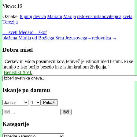
Views: 16
Oznake:
8.junij
devica
Mariam
Marija
redovna ustanoviteljica
sveta
Terezija
Post
← sveti Medard – škof
blažena Marija od Božjega Srca Jezusovega – redovnica →
navigation
Dobra misel
"
Cerkev ni vsota posameznikov, temveč je edinost med tistimi, ki se
hranijo z isto božjo besedo in z istim kruhom življenja."
Benedikt XVI.
Iskanje po datumu
Prikaži
Išči:
Kategorije
Kategorije