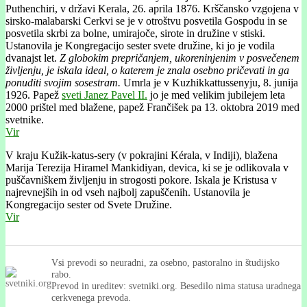
Puthenchiri, v državi Kerala, 26. aprila 1876. Krščansko vzgojena v
sirsko-malabarski Cerkvi se je v otroštvu posvetila Gospodu in se
posvetila skrbi za bolne, umirajoče, sirote in družine v stiski.
Ustanovila je Kongregacijo sester svete družine, ki jo je vodila
dvanajst let.
Z globokim prepričanjem, ukoreninjenim v posvečenem
življenju, je iskala ideal, o katerem je znala osebno pričevati in ga
ponuditi svojim sosestram.
Umrla je v Kuzhikkattussenyju, 8. junija
1926. Papež
sveti Janez Pavel II.
jo je med velikim jubilejem leta
2000 prištel med blažene, papež Frančišek pa 13. oktobra 2019 med
svetnike.
Vir
V kraju Kužik-katus-sery (v pokrajini Kérala, v Indiji), blažena
Marija Terezija Hiramel Mankidiyan, devica, ki se je odlikovala v
puščavniškem življenju in strogosti pokore. Iskala je Kristusa v
najrevnejših in od vseh najbolj zapuščenih. Ustanovila je
Kongregacijo sester od Svete Družine.
Vir
Vsi prevodi so neuradni, za osebno, pastoralno in študijsko
rabo.
Prevod in ureditev: svetniki.org. Besedilo nima statusa uradnega
cerkvenega prevoda.