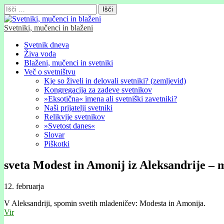
Išči:
Svetniki, mučenci in blaženi
Glavni
Skip
Svetnik dneva
to
Živa voda
meni
content
Blaženi, mučenci in svetniki
Več o svetništvu
Kje so živeli in delovali svetniki? (zemljevid)
Kongregacija za zadeve svetnikov
»Eksotična« imena ali svetniški zavetniki?
Naši prijatelji svetniki
Relikvije svetnikov
»Svetost danes«
Slovar
Piškotki
sveta Modest in Amonij iz Aleksandrije –
12. februarja
V Aleksandriji, spomin svetih mladeničev: Modesta in Amonija.
Vir