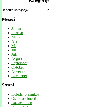
Kategorije
Kategorije
Meseci
Januar
Februar
Marec
April
Maj
Junij
Julij
Avgust
September
Oktober
November
December
Strani
Koledar praznikov
Ostale osebnosti
Razlaga imen