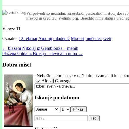
Vsi prevodi so neuradni, za osebno, pastoralno in študijsko rab
Prevod in ureditev: svetniki.org. Besedilo nima statusa uradn
Views: 11
Oznake:
12.februar
Amonij
mladenič
Modest
mučenec
sveti
Post
← blaženi Nikolaj iz Gemblouxa – menih
blažena Gilda iz Bruslja – devica in nuna →
navigation
Dobra misel
"
Nebeški stebri so se v naših dneh zamajali in se zr
sv. Alojzij Gonzaga
Iskanje po datumu
Prikaži
Išči: