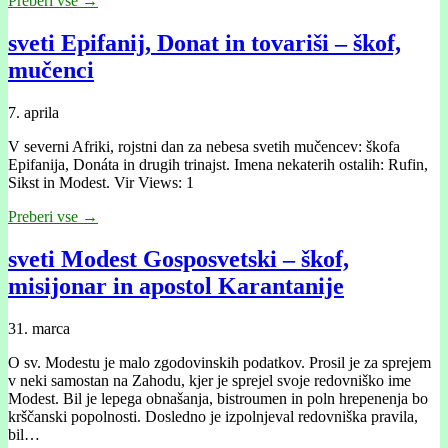
Preberi vse →
sveti Epifanij, Donat in tovariši – škof,
mučenci
7. aprila
V severni Afriki, rojstni dan za nebesa svetih mučencev: škofa
Epifanija, Donáta in drugih trinajst. Imena nekaterih ostalih: Rufin,
Sikst in Modest. Vir Views: 1
Preberi vse →
sveti Modest Gosposvetski – škof,
misijonar in apostol Karantanije
31. marca
O sv. Modestu je malo zgodovinskih podatkov. Prosil je za sprejem
v neki samostan na Zahodu, kjer je sprejel svoje redovniško ime
Modest. Bil je lepega obnašanja, bistroumen in poln hrepenenja bo
krščanski popolnosti. Dosledno je izpolnjeval redovniška pravila,
bil…