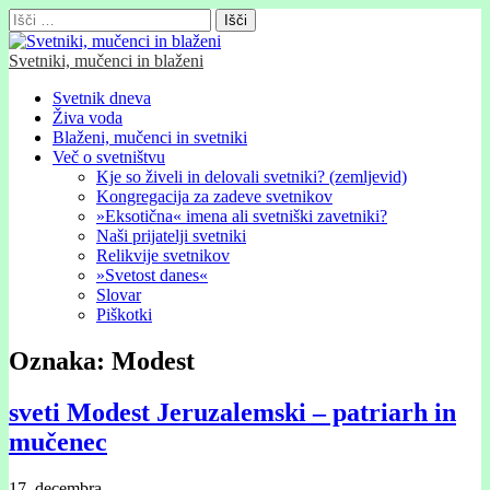
Išči:
Svetniki, mučenci in blaženi
Glavni
Skip
Svetnik dneva
to
Živa voda
meni
content
Blaženi, mučenci in svetniki
Več o svetništvu
Kje so živeli in delovali svetniki? (zemljevid)
Kongregacija za zadeve svetnikov
»Eksotična« imena ali svetniški zavetniki?
Naši prijatelji svetniki
Relikvije svetnikov
»Svetost danes«
Slovar
Piškotki
Oznaka:
Modest
sveti Modest Jeruzalemski – patriarh in
mučenec
17. decembra