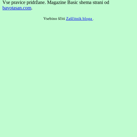
Vse pravice pridržane.
Magazine Basic shema strani od
bavotasan.com
.
Vsebino ščiti
Zaščitnik bloga
.