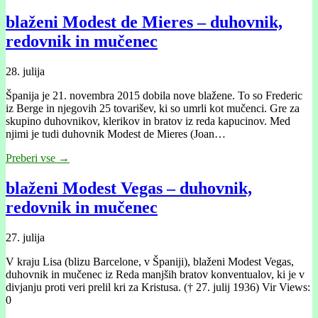
blaženi Modest de Mieres – duhovnik,
redovnik in mučenec
28. julija
Španija je 21. novembra 2015 dobila nove blažene. To so Frederic
iz Berge in njegovih 25 tovarišev, ki so umrli kot mučenci. Gre za
skupino duhovnikov, klerikov in bratov iz reda kapucinov. Med
njimi je tudi duhovnik Modest de Mieres (Joan…
Preberi vse →
blaženi Modest Vegas – duhovnik,
redovnik in mučenec
27. julija
V kraju Lisa (blizu Barcelone, v Španiji), blaženi Modest Vegas,
duhovnik in mučenec iz Reda manjših bratov konventualov, ki je v
divjanju proti veri prelil kri za Kristusa. († 27. julij 1936) Vir Views:
0