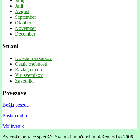
Junij
Julij
Avgust
September
Oktober
November
December
Strani
Koledar praznikov
Ostale osebnosti
Razlaga imen
Viri svetnikov
Zavetniki
Povezave
Božja beseda
Pristan duha
Molitvenik
Avtorske pravice spletišča Svetniki, mučenci in blaženi od © 2006 .