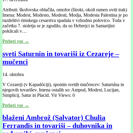
Atributi: škofovska oblačila, omofor (široki, okoli ramen oviti trak)
Imena: Modest, Modesto, Modesti, Modja, Modesta Palestina je po
razdelitvi rimskega cesarstva spadala v vzhodno polovico. Toda v
začetku 7. stoletja se je zgodilo, da so Hebrejci in Samarijini
poklicali v…
Preberi vse →
sveti Saturnin in tovariši iz Cezareje –
mučenci
14. oktobra
V Cezareji (v Kapadóciji), spomin svetih mučencev: Saturnína in
njegovih tovarišev. Imena ostalih so: Ampod, Modest, Lucijan,
Simplicij, Satur in Placid. Vir Views: 0
Preberi vse →
blaženi Ambrož (Salvator) Chulia
Ferrandis in tovariši – duhovnika in