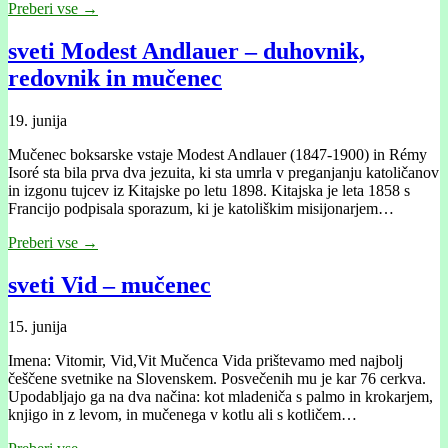
Preberi vse →
sveti Modest Andlauer – duhovnik,
redovnik in mučenec
19. junija
Mučenec boksarske vstaje Modest Andlauer (1847-1900) in Rémy
Isoré sta bila prva dva jezuita, ki sta umrla v preganjanju katoličanov
in izgonu tujcev iz Kitajske po letu 1898. Kitajska je leta 1858 s
Francijo podpisala sporazum, ki je katoliškim misijonarjem…
Preberi vse →
sveti Vid – mučenec
15. junija
Imena: Vitomir, Vid,Vit Mučenca Vida prištevamo med najbolj
češčene svetnike na Slovenskem. Posvečenih mu je kar 76 cerkva.
Upodabljajo ga na dva načina: kot mladeniča s palmo in krokarjem,
knjigo in z levom, in mučenega v kotlu ali s kotličem…