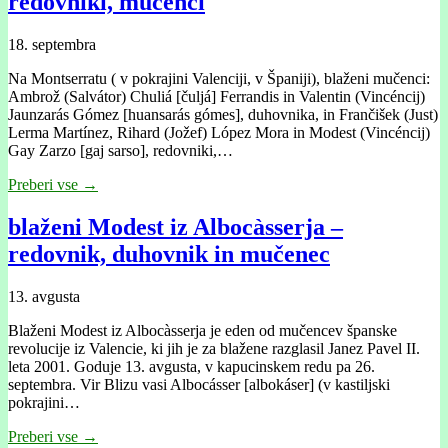
redovniki, mučenci
18. septembra
Na Montserratu ( v pokrajini Valenciji, v Španiji), blaženi mučenci:
Ambrož (Salvátor) Chuliá [čuljá] Ferrandis in Valentin (Vincéncij)
Jaunzarás Gómez [huansarás gómes], duhovnika, in Frančišek (Just)
Lerma Martínez, Rihard (Jožef) López Mora in Modest (Vincéncij)
Gay Zarzo [gaj sarso], redovniki,…
Preberi vse →
blaženi Modest iz Albocàsserja –
redovnik, duhovnik in mučenec
13. avgusta
Blaženi Modest iz Albocàsserja je eden od mučencev španske
revolucije iz Valencie, ki jih je za blažene razglasil Janez Pavel II.
leta 2001. Goduje 13. avgusta, v kapucinskem redu pa 26.
septembra. Vir Blizu vasi Albocásser [albokáser] (v kastiljski
pokrajini…
Preberi vse →