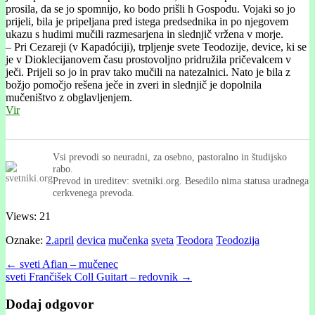
prosila, da se jo spomnijo, ko bodo prišli h Gospodu. Vojaki so jo
prijeli, bila je pripeljana pred istega predsednika in po njegovem
ukazu s hudimi mučili razmesarjena in slednjič vržena v morje.
– Pri Cezareji (v Kapadóciji), trpljenje svete Teodozije, device, ki se
je v Dioklecijanovem času prostovoljno pridružila pričevalcem v
ječi. Prijeli so jo in prav tako mučili na natezalnici. Nato je bila z
božjo pomočjo rešena ječe in zveri in slednjič je dopolnila
mučeništvo z obglavljenjem.
Vir
Vsi prevodi so neuradni, za osebno, pastoralno in študijsko
rabo.
Prevod in ureditev: svetniki.org. Besedilo nima statusa uradnega
cerkvenega prevoda.
Views: 21
Oznake:
2.april
devica
mučenka
sveta
Teodora
Teodozija
Post
← sveti Afian – mučenec
sveti Frančišek Coll Guitart – redovnik →
navigation
Dodaj odgovor