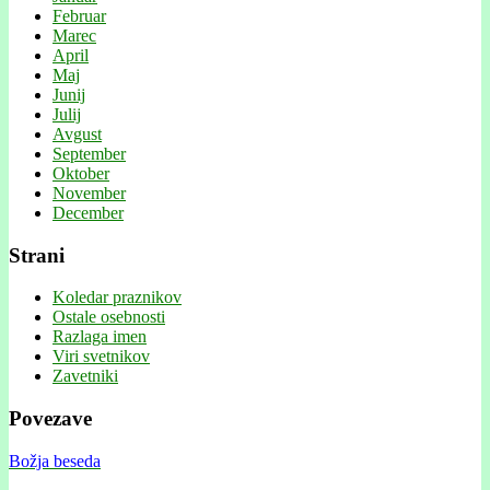
Februar
Marec
April
Maj
Junij
Julij
Avgust
September
Oktober
November
December
Strani
Koledar praznikov
Ostale osebnosti
Razlaga imen
Viri svetnikov
Zavetniki
Povezave
Božja beseda