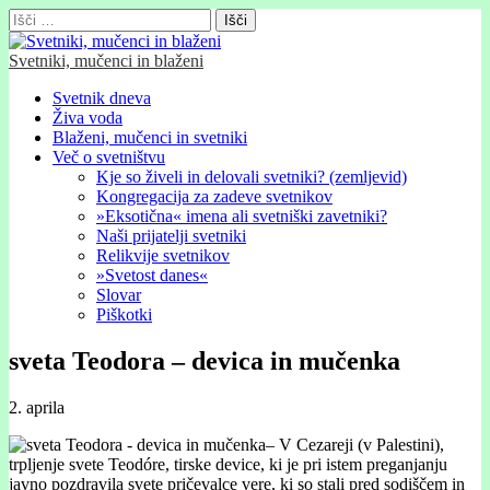
Išči:
Svetniki, mučenci in blaženi
Glavni
Skip
Svetnik dneva
to
Živa voda
meni
content
Blaženi, mučenci in svetniki
Več o svetništvu
Kje so živeli in delovali svetniki? (zemljevid)
Kongregacija za zadeve svetnikov
»Eksotična« imena ali svetniški zavetniki?
Naši prijatelji svetniki
Relikvije svetnikov
»Svetost danes«
Slovar
Piškotki
sveta Teodora – devica in mučenka
2. aprila
– V Cezareji (v Palestini),
trpljenje svete Teodóre, tirske device, ki je pri istem preganjanju
javno pozdravila svete pričevalce vere, ki so stali pred sodiščem in