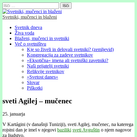
Išči:
Svetniki, mučenci in blaženi
Glavni
Skip
Svetnik dneva
to
Živa voda
meni
content
Blaženi, mučenci in svetniki
Več o svetništvu
Kje so živeli in delovali svetniki? (zemljevid)
Kongregacija za zadeve svetnikov
»Eksotična« imena ali svetniški zavetniki?
Naši prijatelji svetniki
Relikvije svetnikov
»Svetost danes«
Slovar
Piškotki
sveti Agilej – mučenec
25. januarja
V Kartágini (v današnji Tuniziji), sveti Agilej, mučenec, na katerega
rojstni dan je imel v njegovi
baziliki
sveti Avguštin
o njem nagovor
za ljudstvo.