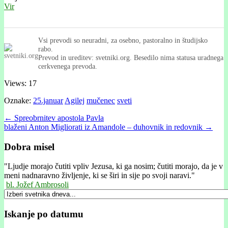
Vir
Vsi prevodi so neuradni, za osebno, pastoralno in študijsko
rabo.
Prevod in ureditev: svetniki.org. Besedilo nima statusa uradnega
cerkvenega prevoda.
Views: 17
Oznake:
25.januar
Agilej
mučenec
sveti
Post
← Spreobrnitev apostola Pavla
blaženi Anton Migliorati iz Amandole – duhovnik in redovnik →
navigation
Dobra misel
"
Ljudje morajo čutiti vpliv Jezusa, ki ga nosim; čutiti morajo, da je v
meni nadnaravno življenje, ki se širi in sije po svoji naravi."
bl. Jožef Ambrosoli
Iskanje po datumu