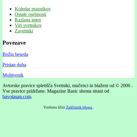
Koledar praznikov
Ostale osebnosti
Razlaga imen
Viri svetnikov
Zavetniki
Povezave
Božja beseda
Pristan duha
Molitvenik
Avtorske pravice spletišča Svetniki, mučenci in blaženi od © 2006 .
Vse pravice pridržane.
Magazine Basic shema strani od
bavotasan.com
.
Vsebino ščiti
Zaščitnik bloga
.