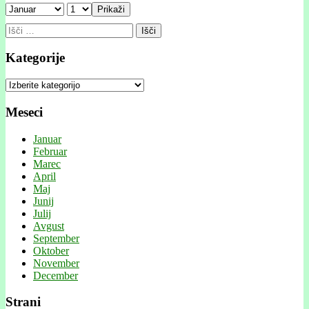
Prikaži
Išči:
Kategorije
Kategorije
Meseci
Januar
Februar
Marec
April
Maj
Junij
Julij
Avgust
September
Oktober
November
December
Strani