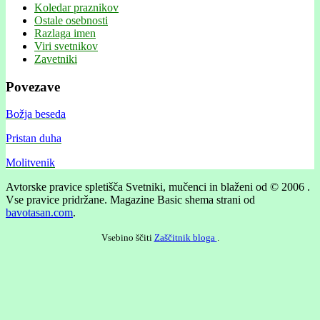
Koledar praznikov
Ostale osebnosti
Razlaga imen
Viri svetnikov
Zavetniki
Povezave
Božja beseda
Pristan duha
Molitvenik
Avtorske pravice spletišča Svetniki, mučenci in blaženi od © 2006 .
Vse pravice pridržane.
Magazine Basic shema strani od
bavotasan.com
.
Vsebino ščiti
Zaščitnik bloga
.