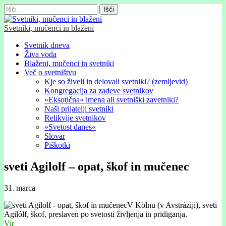
Išči:
Svetniki, mučenci in blaženi
Glavni
Skip
Svetnik dneva
to
Živa voda
meni
content
Blaženi, mučenci in svetniki
Več o svetništvu
Kje so živeli in delovali svetniki? (zemljevid)
Kongregacija za zadeve svetnikov
»Eksotična« imena ali svetniški zavetniki?
Naši prijatelji svetniki
Relikvije svetnikov
»Svetost danes«
Slovar
Piškotki
sveti Agilolf – opat, škof in mučenec
31. marca
V Kölnu (v Avstráziji), sveti
Agilólf, škof, preslaven po svetosti življenja in pridiganja.
Vir