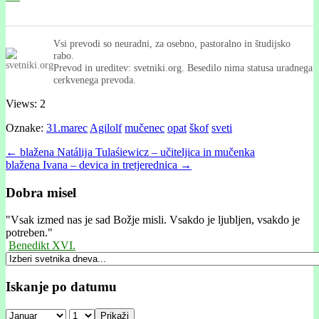
Vsi prevodi so neuradni, za osebno, pastoralno in študijsko
rabo.
Prevod in ureditev: svetniki.org. Besedilo nima statusa uradnega
cerkvenega prevoda.
Views: 2
Oznake:
31.marec
Agilolf
mučenec
opat
škof
sveti
Post
← blažena Natálĳa Tulaśiewicz – učiteljica in mučenka
blažena Ivana – devica in tretjerednica →
navigation
Dobra misel
"
Vsak izmed nas je sad Božje misli. Vsakdo je ljubljen, vsakdo je
potreben."
Benedikt XVI.
Iskanje po datumu
Prikaži