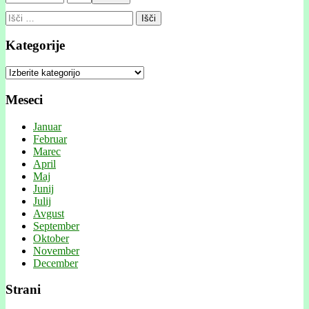
Išči:
Kategorije
Kategorije
Meseci
Januar
Februar
Marec
April
Maj
Junij
Julij
Avgust
September
Oktober
November
December
Strani