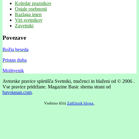
Koledar praznikov
Ostale osebnosti
Razlaga imen
Viri svetnikov
Zavetniki
Povezave
Božja beseda
Pristan duha
Molitvenik
Avtorske pravice spletišča Svetniki, mučenci in blaženi od © 2006 .
Vse pravice pridržane.
Magazine Basic shema strani od
bavotasan.com
.
Vsebino ščiti
Zaščitnik bloga
.