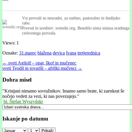
Vsi prevodi so neuradni, za osebno, pastoralno in študijsko
rabo.
Prevod in ureditev: svetniki.org. Besedilo nima statusa uradnega
cerkvenega prevoda.
Views: 1
Oznake:
31.marec
blažena
devica
Ivana
tretjerednica
Post
← sveti Agilolf – opat, škof in mučenec
sveti Teodil in tovariši – afriški mučenci →
navigation
Dobra misel
"
Kristjani nimamo sovražnikov. Imamo samo brate, ki zaenkrat še
nočejo vedeti za vezi, ki nas povezujejo."
bl. Štefan Wyszyński
Iskanje po datumu
Prikaži