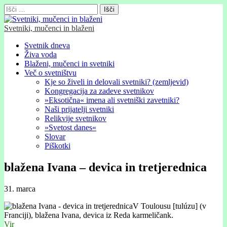
Išči:
Svetniki, mučenci in blaženi
Glavni
Skip
Svetnik dneva
to
Živa voda
meni
content
Blaženi, mučenci in svetniki
Več o svetništvu
Kje so živeli in delovali svetniki? (zemljevid)
Kongregacija za zadeve svetnikov
»Eksotična« imena ali svetniški zavetniki?
Naši prijatelji svetniki
Relikvije svetnikov
»Svetost danes«
Slovar
Piškotki
blažena Ivana – devica in tretjerednica
31. marca
V Toulousu [tulúzu] (v
Franciji), blažena Ivana, devica iz Reda karmeličank.
Vir