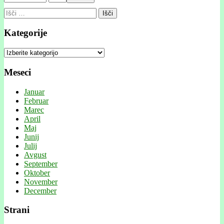
Išči:
Kategorije
Kategorije
Meseci
Januar
Februar
Marec
April
Maj
Junij
Julij
Avgust
September
Oktober
November
December
Strani