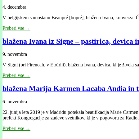
4. decembra
V belgijskem samostanu Beaupré [bopré], blažena Ivana, konverza. Čepr
Preberi vse →
blažena Ivana iz Signe – pastirica, devica 
9. novembra
V Signi (pri Firencah, v Etrúriji), blažena Ivana, devica, ki je živela
Preberi vse →
blažena Marija Karmen Lacaba Andia in to
6. novembra
22. junija leta 2019 je v Madridu potekala beatifikacija Marie Carme
prefekt Kongregacije za zadeve svetnikov, ki je v pogovoru za Radi
Preberi vse →