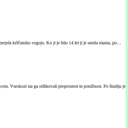
 prejela krščansko vzgojo. Ko ji je bilo 14 let ji je umrla mama, po…
cem. Vseskozi sta ga odlikovali preprostost in ponižnost. Po študiju je