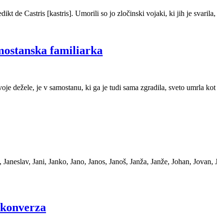
t de Castris [kastris]. Umorili so jo zločinski vojaki, ki jih je svarila,
mostanska familiarka
oje dežele, je v samostanu, ki ga je tudi sama zgradila, sveto umrla ko
aneslav, Jani, Janko, Jano, Janos, Janoš, Janža, Janže, Johan, Jovan, 
 konverza