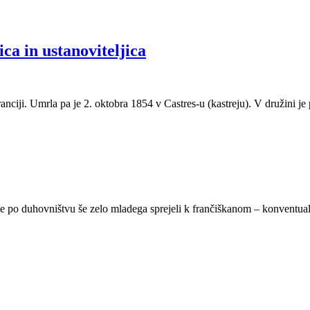
ca in ustanoviteljica
anciji. Umrla pa je 2. oktobra 1854 v Castres-u (kastreju). V družini je
lje po duhovništvu še zelo mladega sprejeli k frančiškanom – konventual