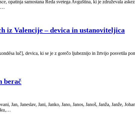
sce, opatinja samostana Reda svetega Avguština, ki je združevala askez
7.…
iz Valencije – devica in ustanoviteljica
ondésa luč], devica, ki se je z gorečo ljubeznijo in žrtvijo posvetila 
…
n berač
ni, Jan, Janeslav, Jani, Janko, Jano, Janos, Janoš, Janža, Janže, Johan
niku,…