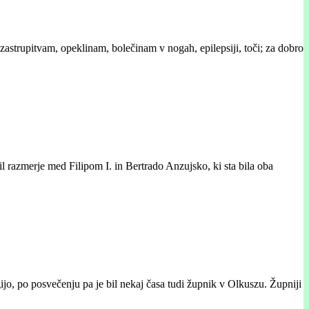
oti zastrupitvam, opeklinam, bolečinam v nogah, epilepsiji, toči; za dobro
dil razmerje med Filipom I. in Bertrado Anzujsko, ki sta bila oba
ijo, po posvečenju pa je bil nekaj časa tudi župnik v Olkuszu. Župniji