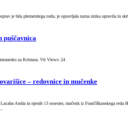
av je bila plemenitega rodu, je opravljala razna nizka opravila in skrb
in puščavnica
 samotarsko za Kristusa. Vir Views: 24
varišice – redovnice in mučenke
n Lacaba Andia in njenih 13 sosester, mučenk iz Frančiškanskega reda 
o…