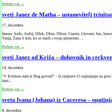
Preberi vse →
sveti Janez de Matha – ustanovitelj trinit
17. decembra
Imena: Anže, Anžej, Džek, Džon, Džoni, Gianni, Giovani, Jan, Janesla
Vanja, Žana S tem, ko so starši s svojo plemenito…
Preberi vse →
sveti Janez od Križa – duhovnik in cerkveni
14. decembra
“V Kristusu nam je Bog govoril” – Iz razprave O vzpenjanju na goro Kar
stari…
Preberi vse →
sveta Ivana (Johana) iz Caceresa – opatin
8. decembra