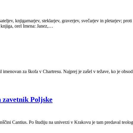
sateljev, knjigarnarjev, steklarjev, graverjev, svečarjev in pletarjev; pr
o, knjiga, orel Imena: Janez,…
bil imenovan za škofa v Chartresu. Najprej je zašel v težave, ko je obso
n zavetnik Poljske
nščini Cantius. Po študiju na univerzi v Krakovu je tam predaval teolog