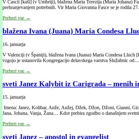
V Cascii [kaši] (v Umbriji), blažena Maria Terezija (Maria Johana) Fa
prehranjevanjem potrebnih. Vir Maria Giovanna Fasce se je rodila 2
Preberi vse →
blažena Ivana (Juana) Maria Condesa Lluch 
16. januarja
V Valenciji (v Španiji), blažena Ivana (Juana) Maria Condesa Lluch [k
vzgojo je ustanovila Kongregacijo delavskega varstva Služabnic od
Preberi vse →
sveti Janez Kalybit iz Carigrada – menih i
15. januarja
Imena: Janez, Kolibar, Anže, Anžej, Džek, Džon, Džoni, Gianni, Giova
Jana, Johana, Vanja, Žana… Kdor prebira zgodbo o današnjem svet
Preberi vse →
sveti Janez – apostol in evangelist