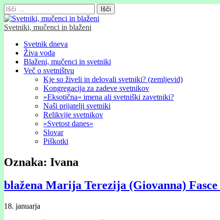
Išči:
Svetniki, mučenci in blaženi
Glavni
Skip
Svetnik dneva
to
Živa voda
meni
content
Blaženi, mučenci in svetniki
Več o svetništvu
Kje so živeli in delovali svetniki? (zemljevid)
Kongregacija za zadeve svetnikov
»Eksotična« imena ali svetniški zavetniki?
Naši prijatelji svetniki
Relikvije svetnikov
»Svetost danes«
Slovar
Piškotki
Oznaka:
Ivana
blažena Marija Terezija (Giovanna) Fasce 
18. januarja