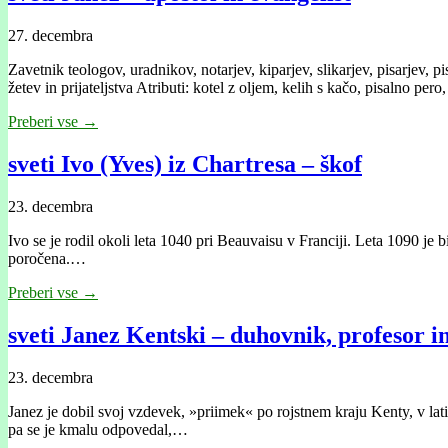
27. decembra
Zavetnik teologov, uradnikov, notarjev, kiparjev, slikarjev, pisarjev, pi
žetev in prijateljstva Atributi: kotel z oljem, kelih s kačo, pisalno per
Preberi vse →
sveti Ivo (Yves) iz Chartresa – škof
23. decembra
Ivo se je rodil okoli leta 1040 pri Beauvaisu v Franciji. Leta 1090 je 
poročena.…
Preberi vse →
sveti Janez Kentski – duhovnik, profesor i
23. decembra
Janez je dobil svoj vzdevek, »priimek« po rojstnem kraju Kenty, v lati
pa se je kmalu odpovedal,…