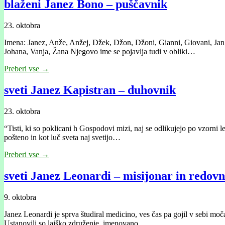
blaženi Janez Bono – puščavnik
23. oktobra
Imena: Janez, Anže, Anžej, Džek, Džon, Džoni, Gianni, Giovani, Jan, J
Johana, Vanja, Žana Njegovo ime se pojavlja tudi v obliki…
Preberi vse →
sveti Janez Kapistran – duhovnik
23. oktobra
“Tisti, ki so poklicani h Gospodovi mizi, naj se odlikujejo po vzorni l
pošteno in kot luč sveta naj svetijo…
Preberi vse →
sveti Janez Leonardi – misijonar in redovni
9. oktobra
Janez Leonardi je sprva študiral medicino, ves čas pa gojil v sebi mo
Ustanovili so laiško združenje, imenovano…