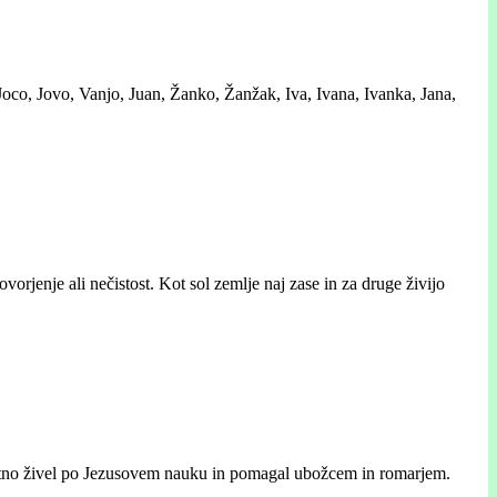
Joco, Jovo, Vanjo, Juan, Žanko, Žanžak, Iva, Ivana, Ivanka, Jana,
orjenje ali nečistost. Kot sol zemlje naj zase in za druge živijo
o vestno živel po Jezusovem nauku in pomagal ubožcem in romarjem.