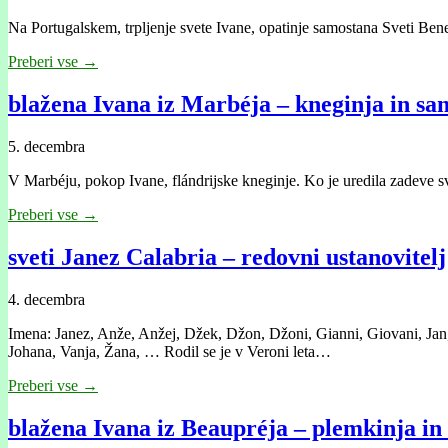
Na Portugalskem, trpljenje svete Ivane, opatinje samostana Sveti Benedik
Preberi vse →
blažena Ivana iz Marbéja – kneginja in sa
5. decembra
V Marbéju, pokop Ivane, flándrijske kneginje. Ko je uredila zadeve sv
Preberi vse →
sveti Janez Calabria – redovni ustanovitelj
4. decembra
Imena: Janez, Anže, Anžej, Džek, Džon, Džoni, Gianni, Giovani, Jan, J
Johana, Vanja, Žana, … Rodil se je v Veroni leta…
Preberi vse →
blažena Ivana iz Beaupréja – plemkinja in