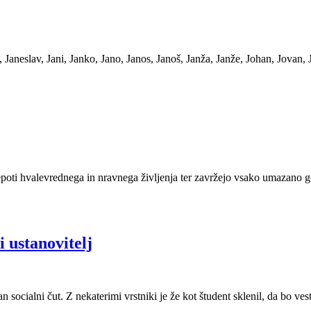
aneslav, Jani, Janko, Jano, Janos, Janoš, Janža, Janže, Johan, Jovan, 
epoti hvalevrednega in nravnega življenja ter zavržejo vsako umazano gov
 ustanovitelj
čan socialni čut. Z nekaterimi vrstniki je že kot študent sklenil, da b