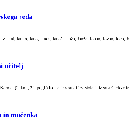
arskega reda
v, Jani, Janko, Jano, Janos, Janoš, Janža, Janže, Johan, Jovan, Joco, J
 učitelj
mel (2. knj., 22. pogl.) Ko se je v sredi 16. stoletja iz srca Cerkve iz
ja in mučenka