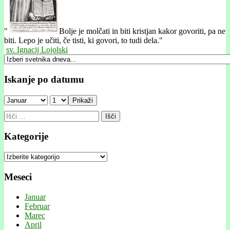
"
Bolje je molčati in biti kristjan kakor govoriti, pa ne
biti. Lepo je učiti, če tisti, ki govori, to tudi dela."
sv. Ignacij Lojolski
Iskanje po datumu
Prikaži
Išči:
Kategorije
Kategorije
Meseci
Januar
Februar
Marec
April