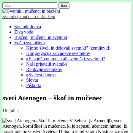
Išči:
Svetniki, mučenci in blaženi
Glavni
Skip
Svetnik dneva
to
Živa voda
meni
content
Blaženi, mučenci in svetniki
Več o svetništvu
Kje so živeli in delovali svetniki? (zemljevid)
Kongregacija za zadeve svetnikov
»Eksotična« imena ali svetniški zavetniki?
Naši prijatelji svetniki
Relikvije svetnikov
»Svetost danes«
Slovar
Piškotki
sveti Atenogen – škof in mučenec
16. julija
V Sebasti (v Armeniji), sveti
Atenógen, korni škof in mučenec, ki je zapustil učencem himno, ki
pojasnjuje božanstvo Svetega Duha in je bil zaradi Kristusa izročen