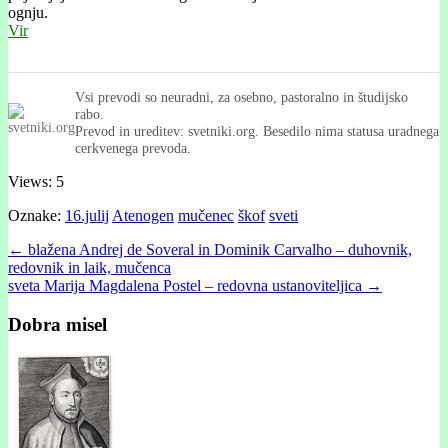
ognju.
Vir
Vsi prevodi so neuradni, za osebno, pastoralno in študijsko
rabo.
Prevod in ureditev: svetniki.org. Besedilo nima statusa uradnega
cerkvenega prevoda.
Views: 5
Oznake:
16.julij
Atenogen
mučenec
škof
sveti
Post
← blažena Andrej de Soveral in Dominik Carvalho – duhovnik,
redovnik in laik, mučenca
navigation
sveta Marija Magdalena Postel – redovna ustanoviteljica →
Dobra misel