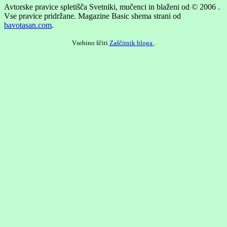
Avtorske pravice spletišča Svetniki, mučenci in blaženi od © 2006 .
Vse pravice pridržane.
Magazine Basic shema strani od
bavotasan.com
.
Vsebino ščiti
Zaščitnik bloga
.