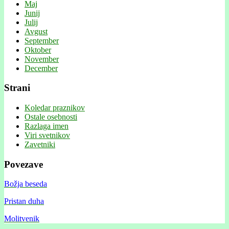
Maj
Junij
Julij
Avgust
September
Oktober
November
December
Strani
Koledar praznikov
Ostale osebnosti
Razlaga imen
Viri svetnikov
Zavetniki
Povezave
Božja beseda
Pristan duha
Molitvenik