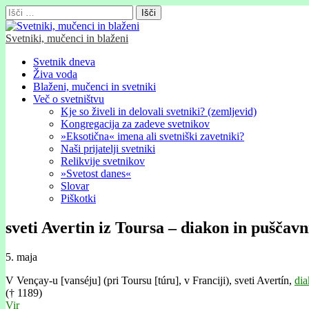
Išči:
Svetniki, mučenci in blaženi
Glavni
Skip
Svetnik dneva
to
Živa voda
meni
content
Blaženi, mučenci in svetniki
Več o svetništvu
Kje so živeli in delovali svetniki? (zemljevid)
Kongregacija za zadeve svetnikov
»Eksotična« imena ali svetniški zavetniki?
Naši prijatelji svetniki
Relikvije svetnikov
»Svetost danes«
Slovar
Piškotki
sveti Avertin iz Toursa – diakon in puščavn
5. maja
V Vençay-u [vanséju] (pri Toursu [túru], v Franciji), sveti Avertín,
di
(† 1189)
Vir