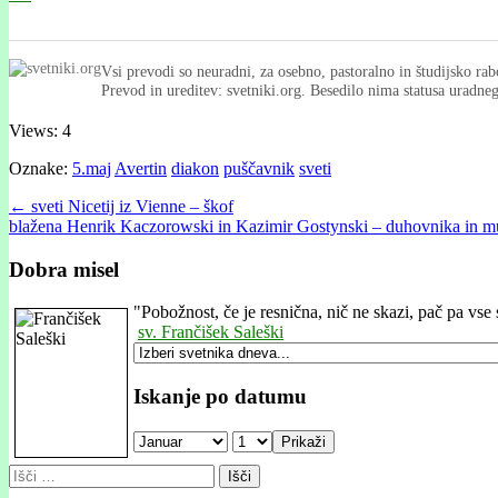
Vsi prevodi so neuradni, za osebno, pastoralno in študijsko rab
Prevod in ureditev: svetniki.org. Besedilo nima statusa uradn
Views: 4
Oznake:
5.maj
Avertin
diakon
puščavnik
sveti
Post
← sveti Nicetij iz Vienne – škof
blažena Henrik Kaczorowski in Kazimir Gostynski – duhovnika in 
navigation
Dobra misel
"
Pobožnost, če je resnična, nič ne skazi, pač pa vs
sv. Frančišek Saleški
Iskanje po datumu
Prikaži
Išči: