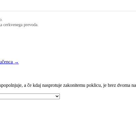
o.
ega cerkvenega prevoda.
mučenca →
e spopolnjuje, a če kdaj nasprotuje zakonitemu poklicu, je brez dvoma n