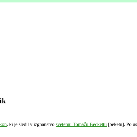
ik
akon
, ki je sledil v izgnanstvo
svetemu Tomažu Beckettu
[beketu]. Po usm