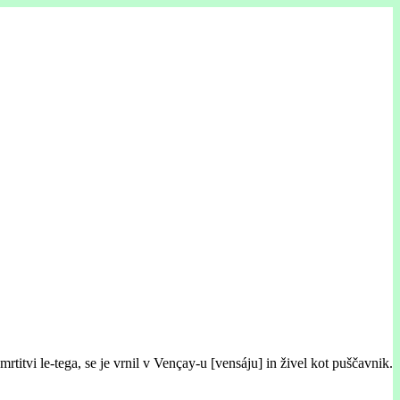
rtitvi le-tega, se je vrnil v Vençay-u [vensáju] in živel kot puščavnik.