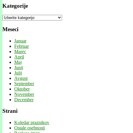
Kategorije
Kategorije
Meseci
Januar
Februar
Marec
April
Maj
Junij
Julij
Avgust
September
Oktober
November
December
Strani
Koledar praznikov
Ostale osebnosti