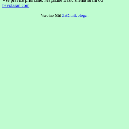
Vse pravice pridržane.
Magazine Basic shema strani od
bavotasan.com
.
Vsebino ščiti
Zaščitnik bloga
.