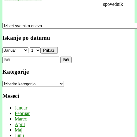
Iskanje po datumu
Prikaži
Išči:
Kategorije
Kategorije
Meseci
Januar
Februar
Marec
April
Maj
Junij