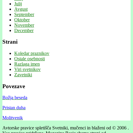
Julij
Avgust
September
Oktober
November
December
Strani
Koledar praznikov
Ostale osebnosti
Razlaga imen
Viri svetnikov
Zavetniki
Povezave
Božja beseda
Pristan duha
Molitvenik
Avtorske pravice spletišča Svetniki, mučenci in blaženi od © 2006 .