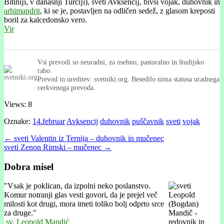
Bitínĳi, v današnji Turčĳi), sveti Avkséncĳ, bivši vojak, duhovnik in
arhimandrit
, ki se je, postavljen na odličen sedež, z glasom kreposti
boril za kalcedonsko vero.
Vir
Vsi prevodi so neuradni, za osebno, pastoralno in študijsko
rabo.
Prevod in ureditev: svetniki.org. Besedilo nima statusa uradnega
cerkvenega prevoda.
Views: 8
Oznake:
14.februar
Avksencij
duhovnik
puščavnik
sveti
vojak
Post
← sveti Valentin iz Ternija – duhovnik in mučenec
sveti Zenon Rimski – mučenec →
navigation
Dobra misel
"
Vsak je poklican, da izpolni neko poslanstvo.
Komur notranji glas vesti govori, da je prejel več
milosti kot drugi, mora imeti to­liko bolj odprto srce
za druge."
sv. Leopold Mandić