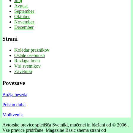
Julij
Avgust
September
Oktober
November
December
Strani
Koledar praznikov
Ostale osebnosti
Razlaga imen
Viri svetnikov
Zavetniki
Povezave
Božja beseda
Pristan duha
Molitvenik
Avtorske pravice spletišča Svetniki, mučenci in blaženi od © 2006 .
Vse pravice pridržane.
Magazine Basic shema strani od