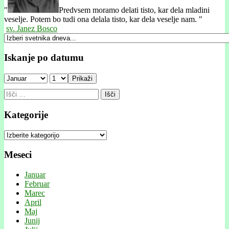
"
Predvsem moramo delati tisto, kar dela mladini
veselje. Potem bo tudi ona delala tisto, kar dela veselje nam. "
sv. Janez Bosco
Iskanje po datumu
Prikaži
Išči:
Kategorije
Kategorije
Meseci
Januar
Februar
Marec
April
Maj
Junij