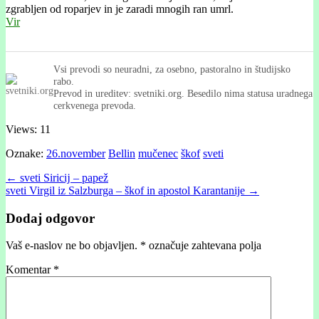
zgrabljen od roparjev in je zaradi mnogih ran umrl.
Vir
Vsi prevodi so neuradni, za osebno, pastoralno in študijsko
rabo.
Prevod in ureditev: svetniki.org. Besedilo nima statusa uradnega
cerkvenega prevoda.
Views: 11
Oznake:
26.november
Bellin
mučenec
škof
sveti
Post
← sveti Siricĳ – papež
sveti Virgil iz Salzburga – škof in apostol Karantanije →
navigation
Dodaj odgovor
Vaš e-naslov ne bo objavljen.
*
označuje zahtevana polja
Komentar
*