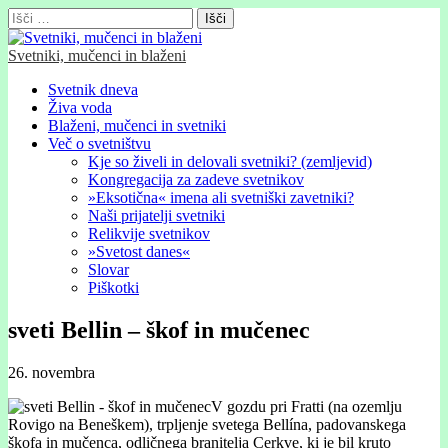
Išči:
Svetniki, mučenci in blaženi
Glavni
Skip
Svetnik dneva
to
Živa voda
meni
content
Blaženi, mučenci in svetniki
Več o svetništvu
Kje so živeli in delovali svetniki? (zemljevid)
Kongregacija za zadeve svetnikov
»Eksotična« imena ali svetniški zavetniki?
Naši prijatelji svetniki
Relikvije svetnikov
»Svetost danes«
Slovar
Piškotki
sveti Bellin – škof in mučenec
26. novembra
V gozdu pri Fratti (na ozemlju
Rovigo na Beneškem), trpljenje svetega Bellína, padovanskega
škofa in mučenca, odličnega branitelja Cerkve, ki je bil kruto