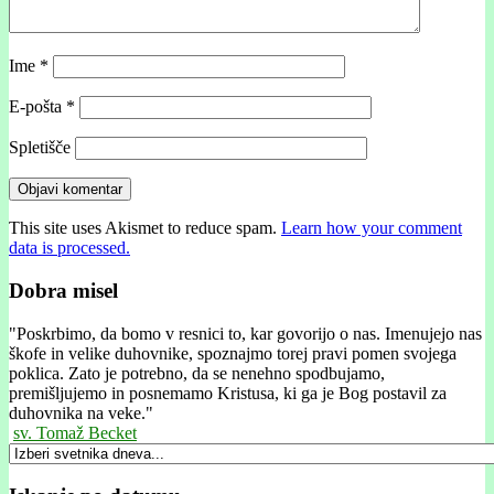
Ime
*
E-pošta
*
Spletišče
This site uses Akismet to reduce spam.
Learn how your comment
data is processed.
Dobra misel
"
Poskrbimo, da bomo v resnici to, kar govorijo o nas. Imenujejo nas
škofe in velike duhovnike, spoznajmo torej pravi pomen svojega
poklica. Zato je potrebno, da se nenehno spodbujamo,
premišljujemo in posnemamo Kristusa, ki ga je Bog postavil za
duhovnika na veke."
sv. Tomaž Becket