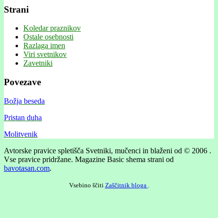
Strani
Koledar praznikov
Ostale osebnosti
Razlaga imen
Viri svetnikov
Zavetniki
Povezave
Božja beseda
Pristan duha
Molitvenik
Avtorske pravice spletišča Svetniki, mučenci in blaženi od © 2006 .
Vse pravice pridržane.
Magazine Basic shema strani od
bavotasan.com
.
Vsebino ščiti
Zaščitnik bloga
.