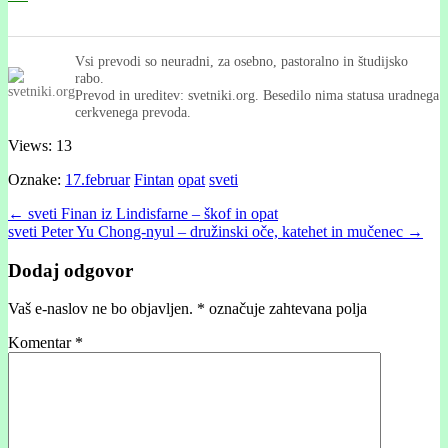
Vsi prevodi so neuradni, za osebno, pastoralno in študijsko
rabo.
Prevod in ureditev: svetniki.org. Besedilo nima statusa uradnega
cerkvenega prevoda.
Views: 13
Oznake:
17.februar
Fintan
opat
sveti
Post
← sveti Finan iz Lindisfarne – škof in opat
sveti Peter Yu Chong-nyul – družinski oče, katehet in mučenec →
navigation
Dodaj odgovor
Vaš e-naslov ne bo objavljen.
*
označuje zahtevana polja
Komentar
*