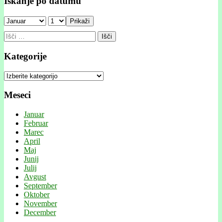
Iskanje po datumu
Prikaži
Išči:
Kategorije
Kategorije
Meseci
Januar
Februar
Marec
April
Maj
Junij
Julij
Avgust
September
Oktober
November
December