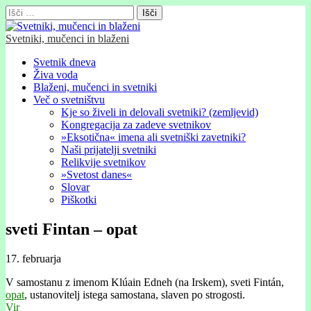
Išči:
Svetniki, mučenci in blaženi
Glavni
Skip
Svetnik dneva
to
Živa voda
meni
content
Blaženi, mučenci in svetniki
Več o svetništvu
Kje so živeli in delovali svetniki? (zemljevid)
Kongregacija za zadeve svetnikov
»Eksotična« imena ali svetniški zavetniki?
Naši prijatelji svetniki
Relikvije svetnikov
»Svetost danes«
Slovar
Piškotki
sveti Fintan – opat
17. februarja
V samostanu z imenom Klúain Edneh (na Irskem), sveti Fintán,
opat
, ustanovitelj istega samostana, slaven po strogosti.
Vir