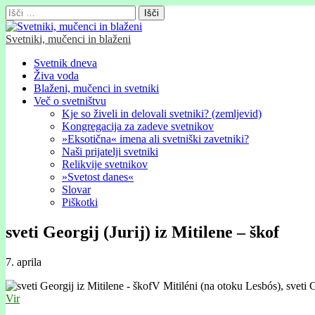
Išči:
Svetniki, mučenci in blaženi
Glavni
Skip
Svetnik dneva
to
Živa voda
meni
content
Blaženi, mučenci in svetniki
Več o svetništvu
Kje so živeli in delovali svetniki? (zemljevid)
Kongregacija za zadeve svetnikov
»Eksotična« imena ali svetniški zavetniki?
Naši prijatelji svetniki
Relikvije svetnikov
»Svetost danes«
Slovar
Piškotki
sveti Georgij (Jurij) iz Mitilene – škof
7. aprila
V Mitiléni (na otoku Lesbós), sveti
Vir