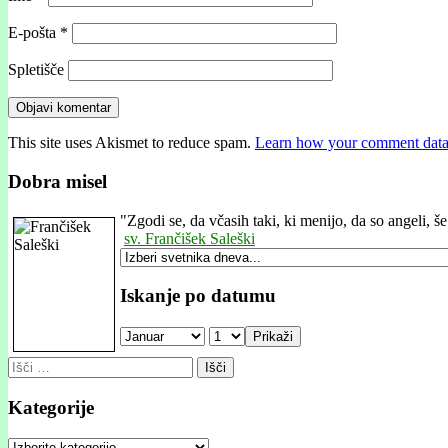
E-pošta
*
Spletišče
This site uses Akismet to reduce spam.
Learn how your comment data 
Dobra misel
"
Zgodi se, da včasih taki, ki menijo, da so angeli, še
sv. Frančišek Saleški
Iskanje po datumu
Prikaži
Išči:
Kategorije
Kategorije