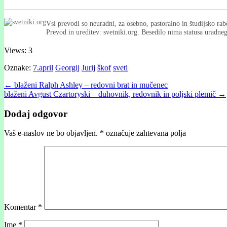
Vsi prevodi so neuradni, za osebno, pastoralno in študijsko rab
Prevod in ureditev: svetniki.org. Besedilo nima statusa uradn
Views: 3
Oznake:
7.april
Georgij
Jurij
škof
sveti
Post
← blaženi Ralph Ashley – redovni brat in mučenec
blaženi Avgust Czartoryski – duhovnik, redovnik in poljski plemič →
navigation
Dodaj odgovor
Vaš e-naslov ne bo objavljen.
*
označuje zahtevana polja
Komentar
*
Ime
*