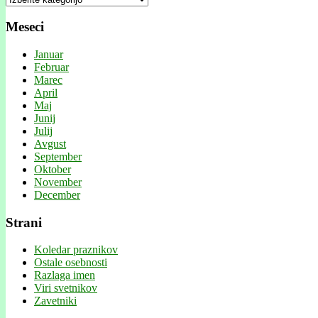
Meseci
Januar
Februar
Marec
April
Maj
Junij
Julij
Avgust
September
Oktober
November
December
Strani
Koledar praznikov
Ostale osebnosti
Razlaga imen
Viri svetnikov
Zavetniki