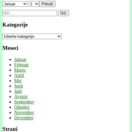
Prikaži
Išči:
Kategorije
Kategorije
Meseci
Januar
Februar
Marec
April
Maj
Junij
Julij
Avgust
September
Oktober
November
December
Strani