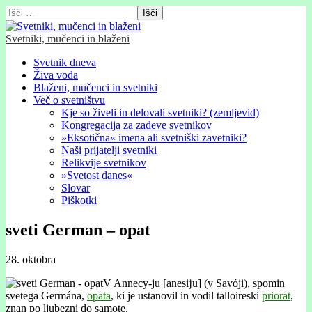
Išči:
Svetniki, mučenci in blaženi
Glavni
Skip
Svetnik dneva
to
Živa voda
meni
content
Blaženi, mučenci in svetniki
Več o svetništvu
Kje so živeli in delovali svetniki? (zemljevid)
Kongregacija za zadeve svetnikov
»Eksotična« imena ali svetniški zavetniki?
Naši prijatelji svetniki
Relikvije svetnikov
»Svetost danes«
Slovar
Piškotki
sveti German – opat
28. oktobra
V Annecy-ju [anesĳu] (v Savóji), spomin
svetega Germána,
opata
, ki je ustanovil in vodil talloireski
priorat
,
znan po ljubezni do samote.