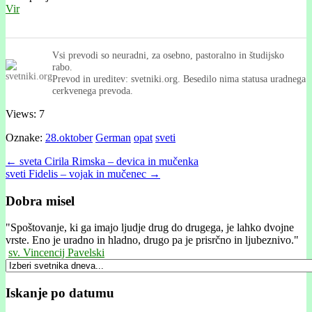
Vir
Vsi prevodi so neuradni, za osebno, pastoralno in študijsko
rabo.
Prevod in ureditev: svetniki.org. Besedilo nima statusa uradnega
cerkvenega prevoda.
Views: 7
Oznake:
28.oktober
German
opat
sveti
Post
← sveta Cirila Rimska – devica in mučenka
sveti Fidelis – vojak in mučenec →
navigation
Dobra misel
"
Spoštovanje, ki ga imajo ljudje drug do drugega, je lahko dvojne
vrste. Eno je uradno in hladno, drugo pa je prisrčno in ljubeznivo."
sv. Vincencij Pavelski
Iskanje po datumu