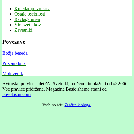
Koledar praznikov
Ostale osebnosti
Razlaga imen
Viri svetnikov
Zavetniki
Povezave
Božja beseda
Pristan duha
Molitvenik
Avtorske pravice spletišča Svetniki, mučenci in blaženi od © 2006 .
Vse pravice pridržane.
Magazine Basic shema strani od
bavotasan.com
.
Vsebino ščiti
Zaščitnik bloga
.