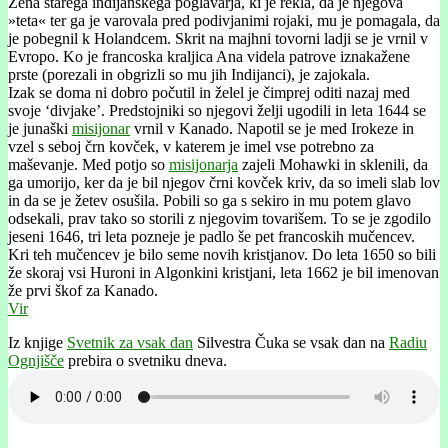
Žena starega indijanskega poglavarja, ki je rekla, da je njegova
»teta« ter ga je varovala pred podivjanimi rojaki, mu je pomagala, da
je pobegnil k Holandcem. Skrit na majhni tovorni ladji se je vrnil v
Evropo. Ko je francoska kraljica Ana videla patrove iznakažene
prste (porezali in obgrizli so mu jih Indijanci), je zajokala.
Izak se doma ni dobro počutil in želel je čimprej oditi nazaj med
svoje ‘divjake’. Predstojniki so njegovi želji ugodili in leta 1644 se
je junaški
misijonar
vrnil v Kanado. Napotil se je med Irokeze in
vzel s seboj črn kovček, v katerem je imel vse potrebno za
maševanje. Med potjo so
misijonarja
zajeli Mohawki in sklenili, da
ga umorijo, ker da je bil njegov črni kovček kriv, da so imeli slab lov
in da se je žetev osušila. Pobili so ga s sekiro in mu potem glavo
odsekali, prav tako so storili z njegovim tovarišem. To se je zgodilo
jeseni 1646, tri leta pozneje je padlo še pet francoskih mučencev.
Kri teh mučencev je bilo seme novih kristjanov. Do leta 1650 so bili
že skoraj vsi Huroni in Algonkini kristjani, leta 1662 je bil imenovan
že prvi škof za Kanado.
Vir
Iz knjige
Svetnik za vsak dan
Silvestra Čuka se vsak dan na
Radiu
Ognjišče
prebira o svetniku dneva.