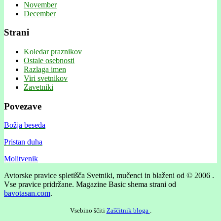
November
December
Strani
Koledar praznikov
Ostale osebnosti
Razlaga imen
Viri svetnikov
Zavetniki
Povezave
Božja beseda
Pristan duha
Molitvenik
Avtorske pravice spletišča Svetniki, mučenci in blaženi od © 2006 .
Vse pravice pridržane.
Magazine Basic shema strani od
bavotasan.com
.
Vsebino ščiti
Zaščitnik bloga
.