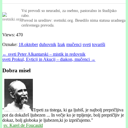
Vsi prevodi so neuradni, za osebno, pastoralno in študijsko
rabo.
Prevod in ureditev: svetniki.org. Besedilo nima statusa uradnega
cerkvenega prevoda.
Views: 470
Oznake:
18.oktober
duhovnik
Izak
mučenci
sveti
tovariši
Post
← sveti Peter Alkantarski – mistik in redovnik
sveti Prokul, Evticij in Akucij – diakon, mučenci →
navigation
Dobra misel
"
Trpeti za tistega, ki ga ljubiš, je najbolj prepričljiva
pot da dokažeš ljubezen ... In večje ko je trpljenje, bolj prepričljiv je
dokaz, bolj globoka je ljubezen,ki jo izpričujemo."
sv. Karel de Foucauld