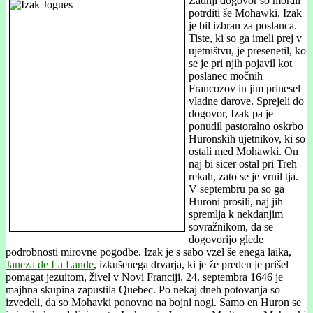
Zadnji dogovor so morali
potrditi še Mohawki. Izak
je bil izbran za poslanca.
Tiste, ki so ga imeli prej v
ujetništvu, je presenetil, ko
se je pri njih pojavil kot
poslanec močnih
Francozov in jim prinesel
vladne darove. Sprejeli do
dogovor, Izak pa je
ponudil pastoralno oskrbo
Huronskih ujetnikov, ki so
ostali med Mohawki. On
naj bi sicer ostal pri Treh
rekah, zato se je vrnil tja.
V septembru pa so ga
Huroni prosili, naj jih
spremlja k nekdanjim
sovražnikom, da se
dogovorijo glede
podrobnosti mirovne pogodbe. Izak je s sabo vzel še enega laika,
Janeza de La Lande
, izkušenega drvarja, ki je že preden je prišel
pomagat jezuitom, živel v Novi Franciji. 24. septembra 1646 je
majhna skupina zapustila Quebec. Po nekaj dneh potovanja so
izvedeli, da so Mohavki ponovno na bojni nogi. Samo en Huron se