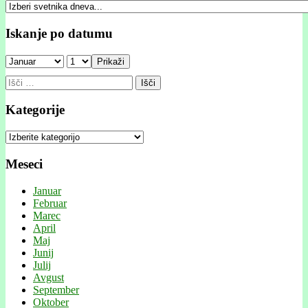
Iskanje po datumu
Prikaži
Išči:
Kategorije
Kategorije
Meseci
Januar
Februar
Marec
April
Maj
Junij
Julij
Avgust
September
Oktober