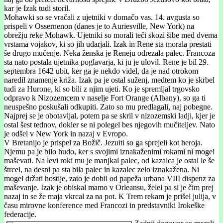
kar je Izak tudi storil.
Mohawki so se vračali z ujetniki v domačo vas. 14. avgusta so
prispeli v Ossernenon (danes je to Auriesville, New York) na
obrežju reke Mohawk. Ujetniki so morali teči skozi šibe med dvema
vrstama vojakov, ki so jih udarjali. Izak in Rene sta morala prestati
še drugo mučenje. Neka ženska je Reneju odrezala palec. Francoza
sta nato postala ujetnika poglavarja, ki ju je ulovil. Rene je bil 29.
septembra 1642 ubit, ker ga je nekdo videl, da je nad otrokom
naredil znamenje križa. Izak pa je ostal suženj, medtem ko je skrbel
tudi za Hurone, ki so bili z njim ujeti. Ko je spremljal trgovsko
odpravo k Nizozemcem v naselje Fort Orange (Albany), so ga ti
neuspešno poskušali odkupiti. Zato so mu predlagali, naj pobegne.
Najprej se je obotavljal, potem pa se skril v nizozemski ladji, kjer je
ostal šest tednov, dokler se ni polegel bes njegovih mučiteljev. Nato
je odšel v New York in nazaj v Evropo.
V Bretanijo je prispel za Božič. Jezuiti so ga sprejeli kot heroja.
Njemu pa je bilo hudo, ker s svojimi iznakaženimi rokami ni mogel
maševati. Na levi roki mu je manjkal palec, od kazalca je ostal le še
štrcel, na desni pa sta bila palec in kazalec zelo iznakažena. Ni
mogel držati hostije, zato je dobil od papeža urbana VIII dispenz za
maševanje. Izak je obiskal mamo v Orleansu, želel pa si je čim prej
nazaj in se že maja vkrcal za na pot. K Trem rekam je prišel julija, v
času mirovne konference med Francozi in predstavniki Irokeške
federacije.