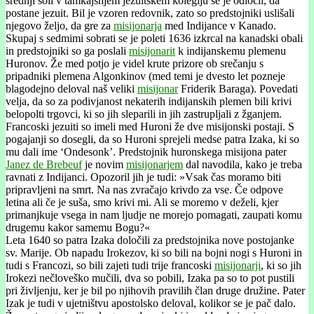
srednji šoli v tamkajšnjem jezuitskem kolegiju se je odločil, da
postane jezuit. Bil je vzoren redovnik, zato so predstojniki uslišali
njegovo željo, da gre za
misijonarja
med Indijance v Kanado.
Skupaj s sedmimi sobrati se je poleti 1636 izkrcal na kanadski obali
in predstojniki so ga poslali
misijonarit
k indijanskemu plemenu
Huronov. Že med potjo je videl krute prizore ob srečanju s
pripadniki plemena Algonkinov (med temi je dvesto let pozneje
blagodejno deloval naš veliki
misijonar
Friderik Baraga). Povedati
velja, da so za podivjanost nekaterih indijanskih plemen bili krivi
belopolti trgovci, ki so jih sleparili in jih zastrupljali z žganjem.
Francoski jezuiti so imeli med Huroni že dve misijonski postaji. S
pogajanji so dosegli, da so Huroni sprejeli medse patra Izaka, ki so
mu dali ime ‘Ondesonk’. Predstojnik huronskega misijona pater
Janez de Brebeuf
je novim
misijonarjem
dal navodila, kako je treba
ravnati z Indijanci. Opozoril jih je tudi: »Vsak čas moramo biti
pripravljeni na smrt. Na nas zvračajo krivdo za vse. Če odpove
letina ali če je suša, smo krivi mi. Ali se moremo v deželi, kjer
primanjkuje vsega in nam ljudje ne morejo pomagati, zaupati komu
drugemu kakor samemu Bogu?«
Leta 1640 so patra Izaka določili za predstojnika nove postojanke
sv. Marije. Ob napadu Irokezov, ki so bili na bojni nogi s Huroni in
tudi s Francozi, so bili zajeti tudi trije francoski
misijonarji
, ki so jih
Irokezi nečloveško mučili, dva so pobili, Izaka pa so to pot pustili
pri življenju, ker je bil po njihovih pravilih član druge družine. Pater
Izak je tudi v ujetništvu apostolsko deloval, kolikor se je pač dalo.