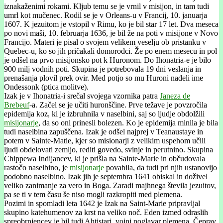
iznakaženimi rokami. Kljub temu se je vrnil v misijon, in tam tudi
umrl kot mučenec. Rodil se je v Orleans-u v Francij, 10. januarja
1607. K jezuitom je vstopil v Rimu, ko je bil star 17 let. Dva meseca
po novi maši, 10. februarja 1636, je bil že na poti v misijone v Novo
Francijo. Materi je pisal o svojem velikem veselju ob pristanku v
Quebec-u, ko so jih pričakali domorodci. Že po enem mesecu in pol
je odšel na prvo misijonsko pot k Huronom. Do Ihonatria-e je bilo
900 milj vodnih poti. Skupina je potrebovala 19 dni veslanja in
prenašanja plovil prek ovir. Med potjo so mu Huroni nadeli ime
Ondessonk (ptica molitve).
Izak je v Ihonatria-i srečal svojega vzornika patra
Janeza de
Brebeuf
-a. Začel se je učiti huronščine. Prve težave je povzročila
epidemija koz, ki je izbruhnila v naselbini, saj so ljudje obdolžili
misijonarje
, da so oni prinesli bolezen. Ko je epidemija minila je bila
tudi naselbina zapuščena. Izak je odšel najprej v Teanaustaye in
potem v Sainte-Matie, kjer so misionarji z velikim uspehom učili
ljudi obdelovati zemljo, rediti govedo, svinje in perutnino. Skupina
Chippewa Indijancev, ki je prišla na Sainte-Marie in občudovala
rastočo naselbino, je
misijonarje
povabila, da tudi pri njih ustanovijo
podobno naselbino. Izak jih je septembra 1641 obiskal in doživel
veliko zanimanje za vero in Boga. Zaradi majhnega števila jezuitov,
pa se ti v tem času še niso mogli razkropiti med plemena.
Pozimi in spomladi leta 1642 je Izak na Saint-Marie pripravljal
skupino katehumenov za krst na veliko noč. Eden izmed odraslih
spreobrnjencev je bil tudi Ahtistari, vojni poglavar plemena. Čeprav