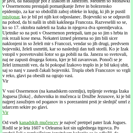
je javil, da nadaljuje pot z Izakom in Janezom. Medtem so Mohawki
v Ossernenonu prestajali pomanjkanje žetve in bolezensko
epidemijo, za kar so obdolžili zaboj obleke in knjig, ki jih je pustil
misijonar
, ko je bil pri njih kot odposlanec. Bojevniki so se odpravili
na pohod, da bi našli in ubili kakšnega Francoza. Razveselili so se,
ko so 17. oktobra naleteli na Izaka in njegova dva spremljevalca.
Ujetnike so na poti v Ossernenon pretepali, tam pa so jim s hrbta in
rok rezali kose mesa. Nekateri izmed plemena so jim bili sicer
naklonjeni in so želeli mir s Francozi, vendar so jih drugi, predvsem
bojevniki, želeli usmrtiti, kar so naslednji dan tudi storili. Ko je Izak
vstopil v posvetovalni šotor so ga pobili na tla. Janezu so svetovali,
naj ne zapusti drugega šotora, kjer je bil zavarovan. Ponoči se je
želel izmuzniti ven, da bi pokopal Izakovo truplo in je bil takoj ubit,
saj so nanj v zasedi čakali bojevniki. Trupla obeh Francozov so vrgli
v reko, glavi pa obesili na ograjo vasi.
Vir
V vasi Ossernenon (na kanadskem ozemlju), trpljenje svetega Izaka
Joguesa [žoka] , duhovnika in mučenca iz Družbe Jezusove, ki je bil
najprej zasužnjen od poganov in s porezanimi prsti je slednjič umrl z
udarcem sekire po glavi.
Vir
Od vseh
kanadskih mučencev
je največ pretrpel pater Izak Jogues.
Rodil se je leta 1607 v Orleansu kot sin uglednega trgovca. Po