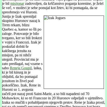
je bil
misijonar
zadovoljen, da krščanstvo poganja korenine, je želel
še več, v molitvi je sebe ponujal kot žrtev, ki bi pomagala, da se
spreobrnejo vsi Huroni.
Junija je Izak spremljal
skupino Huronov nazaj k
Trem rekam, blizu
Quebec-a, kamor so šli po
zaloge. Potovanje je bilo
tvegano, ker so bili Irokezi
v vojni s Francozi. Izak je
poskušal dobiti še
kakšnega jezuita za
misijon, pa ni nihče
utegnil. Provincial mu je
zato predlagal, naj vzame s
sabo
Reneja Goupil
, laika,
ki je bil kirurg in je
obljubil, da bo pomagal
jezuitom in živel pod
pokorščino. Izak, Rene in
Huroni so 1. avgusta
začeli pot nazaj proti Saint-Marie, a so bili napadeni od 70
Mohawkov, ki so tri Francoze in 20 Huronov odpeljali v ujetništvo.
Izaka so mučili s pohabljanjem njegovih prstov. Rene je Izaka prosil,
naj ga ob preteči nevarnosti sprejme v Družbo Jezusovo kot brata,