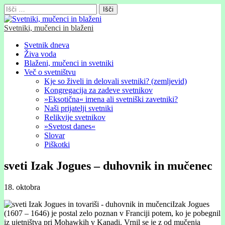
Išči:
Svetniki, mučenci in blaženi
Glavni
Skip
Svetnik dneva
to
Živa voda
meni
content
Blaženi, mučenci in svetniki
Več o svetništvu
Kje so živeli in delovali svetniki? (zemljevid)
Kongregacija za zadeve svetnikov
»Eksotična« imena ali svetniški zavetniki?
Naši prijatelji svetniki
Relikvije svetnikov
»Svetost danes«
Slovar
Piškotki
sveti Izak Jogues – duhovnik in mučenec
18. oktobra
Izak Jogues
(1607 – 1646) je postal zelo poznan v Franciji potem, ko je pobegnil
iz ujetništva pri Mohawkih v Kanadi. Vrnil se je z od mučenja