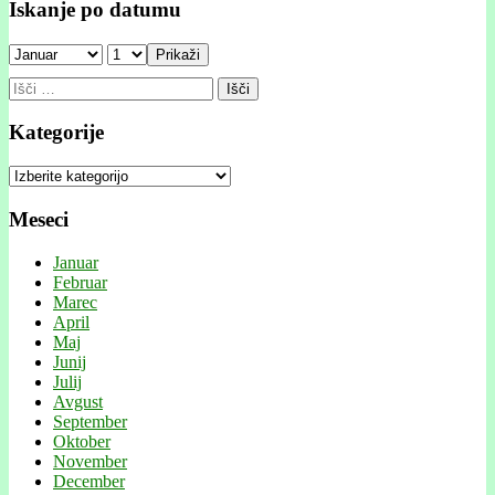
Iskanje po datumu
Prikaži
Išči:
Kategorije
Kategorije
Meseci
Januar
Februar
Marec
April
Maj
Junij
Julij
Avgust
September
Oktober
November
December