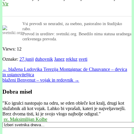
Vir
Vsi prevodi so neuradni, za osebno, pastoralno in študijsko
rabo.
Prevod in ureditev: svetniki.org. Besedilo nima statusa uradnega
cerkvenega prevoda.
Views: 12
Oznake:
27.junij
duhovnik
Janez
rekluz
sveti
Post
← blažena Ludovika Terezija Montaignac de Chauvance – devica
in ustanoviteljica
navigation
blaženi Benvenut – vojak in redovnik →
Dobra misel
"
Ko igralci nastopajo na odru, se eden obleče kot kralj, drugi kot
služabnik ali kot vojak. Lahko bi vprašali, kateri je najveljavnejši.
Brez dvoma tisti, ki je svojo vlogo najbolje odigral."
sv. Maksimilijan Kolbe