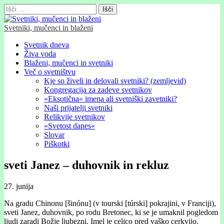
Išči:
Svetniki, mučenci in blaženi
Glavni
Skip
Svetnik dneva
to
Živa voda
meni
content
Blaženi, mučenci in svetniki
Več o svetništvu
Kje so živeli in delovali svetniki? (zemljevid)
Kongregacija za zadeve svetnikov
»Eksotična« imena ali svetniški zavetniki?
Naši prijatelji svetniki
Relikvije svetnikov
»Svetost danes«
Slovar
Piškotki
sveti Janez – duhovnik in rekluz
27. junija
Na gradu Chinonu [šinónu] (v tourski [túrski] pokrajini, v Franciji),
sveti Ja
nez, duhovnik, po rodu Bretonec, ki se je umaknil pogledom
ljudi zaradi Božje
ljubezni. Imel je celico pred vaško cerkvijo.