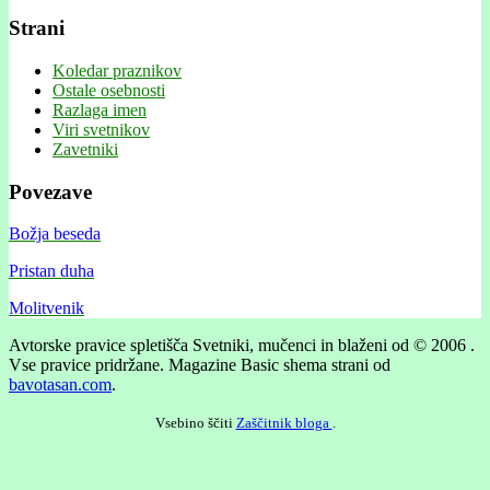
Strani
Koledar praznikov
Ostale osebnosti
Razlaga imen
Viri svetnikov
Zavetniki
Povezave
Božja beseda
Pristan duha
Molitvenik
Avtorske pravice spletišča Svetniki, mučenci in blaženi od © 2006 .
Vse pravice pridržane.
Magazine Basic shema strani od
bavotasan.com
.
Vsebino ščiti
Zaščitnik bloga
.