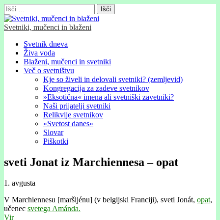
Išči:
Svetniki, mučenci in blaženi
Glavni
Skip
Svetnik dneva
to
Živa voda
meni
content
Blaženi, mučenci in svetniki
Več o svetništvu
Kje so živeli in delovali svetniki? (zemljevid)
Kongregacija za zadeve svetnikov
»Eksotična« imena ali svetniški zavetniki?
Naši prijatelji svetniki
Relikvije svetnikov
»Svetost danes«
Slovar
Piškotki
sveti Jonat iz Marchiennesa – opat
1. avgusta
V Marchiennesu [maršijénu] (v belgijski Franciji), sveti Jonát,
opat
,
učenec
svetega Amánda.
Vir