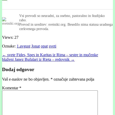
Vsi prevodi so neuradni, za osebno, pastoralno in študijsko
rabo.
Prevod in ureditev: svetniki.org. Besedilo nima statusa uradnega
cerkvenega prevoda.
Views: 27
Oznake:
1.avgust
Jonat
opat
sveti
Post
← svete Fides, Spes in Karitas iz Rima – sestre in mučenke
blaženi Janez Bufalari iz Rieta – redovnik →
navigation
Dodaj odgovor
Vaš e-naslov ne bo objavljen.
*
označuje zahtevana polja
Komentar
*