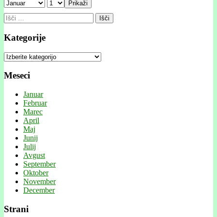
Prikaži
Išči:
Kategorije
Kategorije
Meseci
Januar
Februar
Marec
April
Maj
Junij
Julij
Avgust
September
Oktober
November
December
Strani