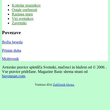
Koledar praznikov
Ostale osebnosti
Razlaga imen
Viri svetnikov
Zavetniki
Povezave
Božja beseda
Pristan duha
Molitvenik
Avtorske pravice spletišča Svetniki, mučenci in blaženi od © 2006 .
Vse pravice pridržane.
Magazine Basic shema strani od
bavotasan.com
.
Vsebino ščiti
Zaščitnik bloga
.