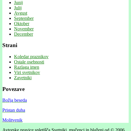
Junij
Julij
Avgust
September
Oktober
November
December
Strani
Koledar praznikov
Ostale osebnosti
Razlaga imen
Viri svetnikov
Zavetniki
Povezave
Božja beseda
Pristan duha
Molitvenik
Avtorske pravice spletišča Svetniki, mučenci in blaženi od © 2006 .