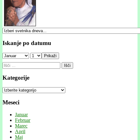
Iskanje po datumu
Prikaži
Išči:
Kategorije
Kategorije
Meseci
Januar
Februar
Marec
April
Maj