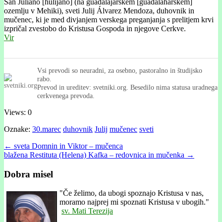
San Juliano [hulijáno] (na guadalajarskem [guadalahárskem]
ozemlju v Mehiki), sveti Julij Álvarez Mendoza, duhovnik in
mučenec, ki je med divjanjem verskega preganjanja s prelitjem krvi
izpričal zvestobo do Kristusa Gospoda in njegove Cerkve.
Vir
Vsi prevodi so neuradni, za osebno, pastoralno in študijsko
rabo.
Prevod in ureditev: svetniki.org. Besedilo nima statusa uradnega
cerkvenega prevoda.
Views: 0
Oznake:
30.marec
duhovnik
Julij
mučenec
sveti
Post
← sveta Domnin in Viktor – mučenca
blažena Restituta (Helena) Kafka – redovnica in mučenka →
navigation
Dobra misel
"
Če želimo, da ubogi spoznajo Kristusa v nas,
moramo najprej mi spoznati Kristusa v ubogih."
sv. Mati Terezija