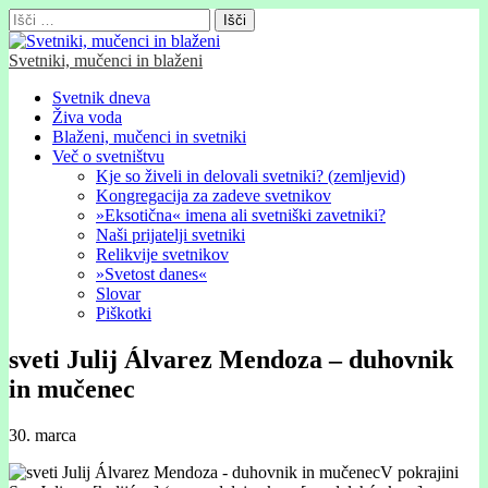
Išči:
Svetniki, mučenci in blaženi
Glavni
Skip
Svetnik dneva
to
Živa voda
meni
content
Blaženi, mučenci in svetniki
Več o svetništvu
Kje so živeli in delovali svetniki? (zemljevid)
Kongregacija za zadeve svetnikov
»Eksotična« imena ali svetniški zavetniki?
Naši prijatelji svetniki
Relikvije svetnikov
»Svetost danes«
Slovar
Piškotki
sveti Julij Álvarez Mendoza – duhovnik
in mučenec
30. marca
V pokrajini