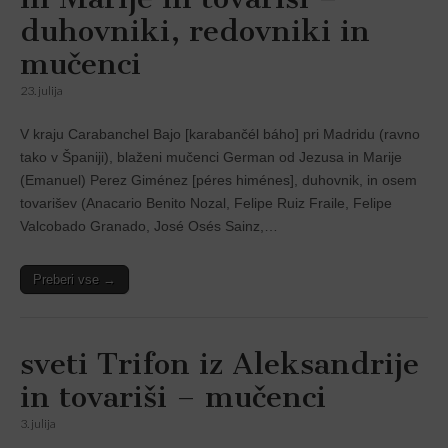
duhovniki, redovniki in
mučenci
23. julija
V kraju Carabanchel Bajo [karabančél báho] pri Madridu (ravno
tako v Španiji), blaženi mučenci German od Jezusa in Marije
(Emanuel) Perez Giménez [péres himénes], duhovnik, in osem
tovarišev (Anacario Benito Nozal, Felipe Ruiz Fraile, Felipe
Valcobado Granado, José Osés Sainz,…
Preberi vse →
sveti Trifon iz Aleksandrije
in tovariši – mučenci
3. julija