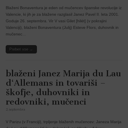
Blaženi Bonaventura je eden od mučencev španske revolucije iz
Valencie, ki jih je za blažene razglasil Janez Pavel II. leta 2001.
Goduje 26. septembra. Vir V vasi Gilet [hilét] (v pokrajini
Valenciji), blaženi Bonaventura (Julij) Esteve Flors, duhovnik in
mučenec…
Preberi vse →
blaženi Janez Marija du Lau
d‘Allemans in tovariši –
škofje, duhovniki in
redovniki, mučenci
2. septembra
V Parizu (v Franciji), trpljenje blaženih mučencev: Janeza Marija