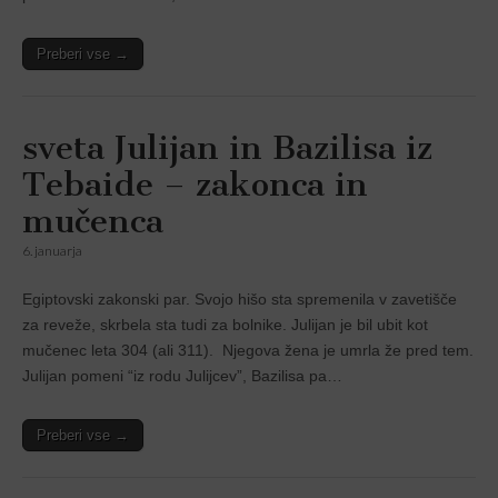
Preberi vse →
sveta Julijan in Bazilisa iz
Tebaide – zakonca in
mučenca
6. januarja
Egiptovski zakonski par. Svojo hišo sta spremenila v zavetišče
za reveže, skrbela sta tudi za bolnike. Julijan je bil ubit kot
mučenec leta 304 (ali 311). Njegova žena je umrla že pred tem.
Julijan pomeni “iz rodu Julijcev”, Bazilisa pa…
Preberi vse →