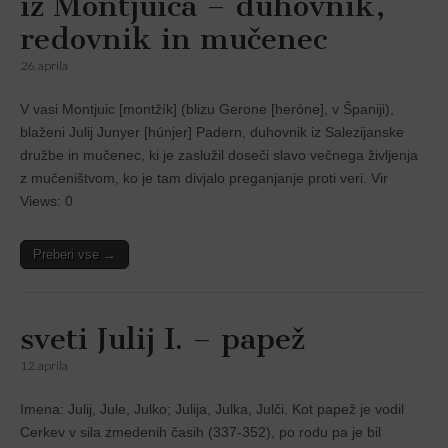
iz Montjuica – duhovnik,
redovnik in mučenec
26. aprila
V vasi Montjuic [montžík] (blizu Gerone [heróne], v Španiji),
blaženi Julij Junyer [húnjer] Padern, duhovnik iz Salezijanske
družbe in mučenec, ki je zaslužil doseči slavo večnega življenja
z mučeništvom, ko je tam divjalo preganjanje proti veri. Vir
Views: 0
Preberi vse →
sveti Julij I. – papež
12. aprila
Imena: Julij, Jule, Julko; Julija, Julka, Julči. Kot papež je vodil
Cerkev v sila zmedenih časih (337-352), po rodu pa je bil