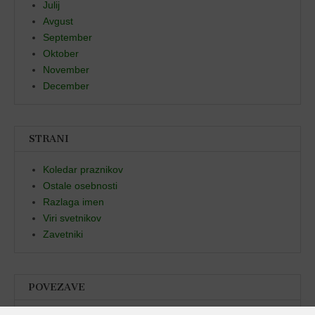
Julij
Avgust
September
Oktober
November
December
STRANI
Koledar praznikov
Ostale osebnosti
Razlaga imen
Viri svetnikov
Zavetniki
POVEZAVE