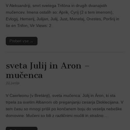
V Aleksandriji, smrt svetega Trifóna in drugih dvanajstih
mučencev. Imena ostalih so: Aprik, Cyrij (2 s tem imenom),
Evlogij, Hemerij, Julijan, Julij, Just, Menelaj, Orestes, Porfirij in
še en Trifon, Vir Views: 2
Preberi vse →
sveta Julij in Aron –
mučenca
22. junija
V Caerleonu (v Bretánji), sveta mučenca: Júlij in Áron, ki sta
trpela za svetim Albanom ob preganjanju cesarja Dioklecijana. V
tem času so mnogi prišli po končanem boju do veselja nebeške
domovine. Mučeni so bili z različnimi mučili in strašno…