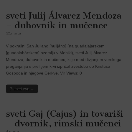
sveti Julij Álvarez Mendoza
– duhovnik in mučenec
30. marca
V pokrajini San Juliano [hulijáno] (na guadalajarskem
[guadalahárskem] ozemlju v Mehiki), sveti Julij Álvarez
Mendoza, duhovnik in mučenec, ki je med divjanjem verskega
preganjanja s prelitjem krvi izpričal zvestobo do Kristusa
Gospoda in njegove Cerkve. Vir Views: 0
Preberi vse →
sveti Gaj (Cajus) in tovariši
– dvornik, rimski mučenci
4. marca