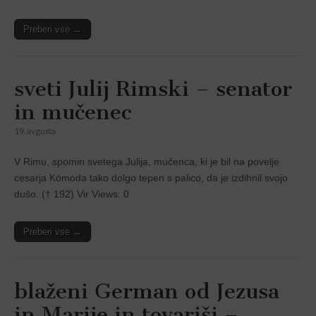
Preberi vse →
sveti Julij Rimski – senator
in mučenec
19. avgusta
V Rimu, spomin svetega Julija, mučenca, ki je bil na povelje
cesarja Kómoda tako dolgo tepen s palico, da je izdihnil svojo
dušo. († 192) Vir Views: 0
Preberi vse →
blaženi German od Jezusa
in Marije in tovariši –