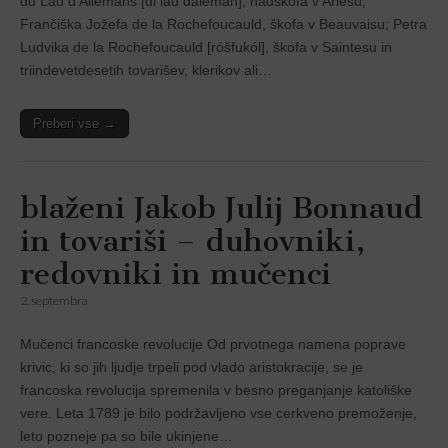
du Lau d‘Allemans [di lau dalemán], nadškofa v Arlesu;
Frančiška Jožefa de la Rochefoucauld, škofa v Beauvaisu; Petra
Ludvika de la Rochefoucauld [róšfukól], škofa v Saintesu in
triindevetdesetih tovarišev, klerikov ali…
Preberi vse →
blaženi Jakob Julij Bonnaud
in tovariši – duhovniki,
redovniki in mučenci
2. septembra
Mučenci francoske revolucije Od prvotnega namena poprave
krivic, ki so jih ljudje trpeli pod vlado aristokracije, se je
francoska revolucija spremenila v besno preganjanje katoliške
vere. Leta 1789 je bilo podržavljeno vse cerkveno premoženje,
leto pozneje pa so bile ukinjene…