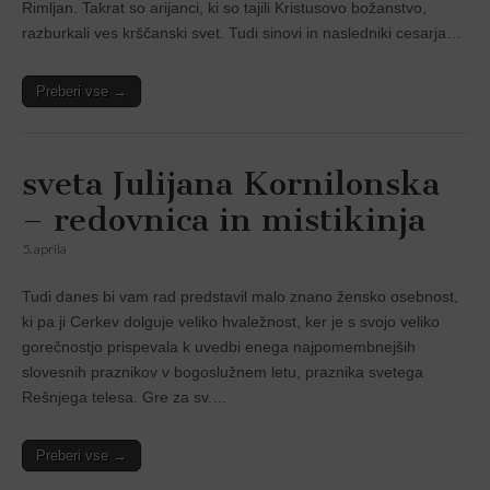
Rimljan. Takrat so arijanci, ki so tajili Kristusovo božanstvo,
razburkali ves krščanski svet. Tudi sinovi in nasledniki cesarja…
Preberi vse →
sveta Julijana Kornilonska
– redovnica in mistikinja
5. aprila
Tudi danes bi vam rad predstavil malo znano žensko osebnost,
ki pa ji Cerkev dolguje veliko hvaležnost, ker je s svojo veliko
gorečnostjo prispevala k uvedbi enega najpomembnejših
slovesnih praznikov v bogoslužnem letu, praznika svetega
Rešnjega telesa. Gre za sv.…
Preberi vse →