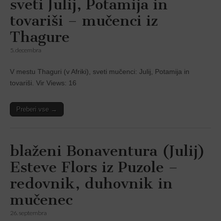
sveti Julij, Potamija in
tovariši – mučenci iz
Thagure
5. decembra
V mestu Thaguri (v Afriki), sveti mučenci: Julij, Potamija in
tovariši. Vir Views: 16
Preberi vse →
blaženi Bonaventura (Julij)
Esteve Flors iz Puzole –
redovnik, duhovnik in
mučenec
26. septembra