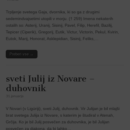
Trpljenje svetega Gaja, dvornika, ki so ga z drugimi
sedemindvajsetimi utopili v morju. († 259) Imena nekaterih
ostalih so: Asterij, Uranij, Sisinij, Pavel, Filip, Herefil, Bazilij,
Tepicer (Ciperik), Gregorij, Eutik, Victur, Victorin, Pekul, Kvirin,
Eutok, Marij, Honorat, Asklepidian, Sisinij, Feliks,…
Preberi vse →
sveti Julij iz Novare –
duhovnik
31. januarja
V Novari (v Ligúriji), sveti Julij, duhovnik. Vir Julijan je bil mlajši
brat svetega Julija iz Novare, s katerim je študiral v Atenah,
Grčija. Ko je bil Julij posvečen za duhovnika, je bil Julijan
posvečen za diakona, da bi lahko…