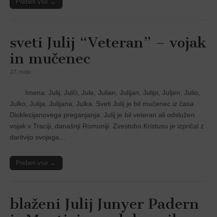
Preberi vse →
sveti Julij “Veteran” – vojak
in mučenec
27. maja
Imena: Julij, Julči, Jule, Julian, Julijan, Julijo, Juljen, Julio,
Julko, Julija, Julijana, Julka. Sveti Julij je bil mučenec iz časa
Dioklecijanovega preganjanja. Julij je bil veteran ali odslužen
vojak v Traciji, današnji Romuniji. Zvestobo Kristusu je izpričal z
daritvijo svojega…
Preberi vse →
blaženi Julij Junyer Padern