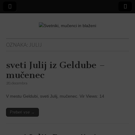
Svetniki,
OZNAKA:
JULIJ
mučenci in
sveti Julij iz Geldube –
blaženi
mučenec
20. decembra
V mestu Geldubi, sveti Julij, mučenec. Vir Views: 14
Preberi vse →