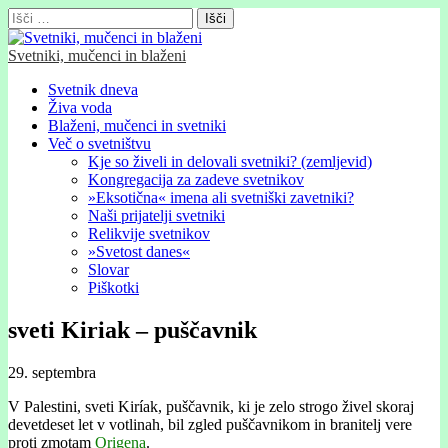
Išči:
Svetniki, mučenci in blaženi
Glavni
Skip
Svetnik dneva
to
Živa voda
meni
content
Blaženi, mučenci in svetniki
Več o svetništvu
Kje so živeli in delovali svetniki? (zemljevid)
Kongregacija za zadeve svetnikov
»Eksotična« imena ali svetniški zavetniki?
Naši prijatelji svetniki
Relikvije svetnikov
»Svetost danes«
Slovar
Piškotki
sveti Kiriak – puščavnik
29. septembra
V Palestini, sveti Kiríak, puščavnik, ki je zelo strogo živel skoraj
devetdeset let v votlinah, bil zgled puščavnikom in branitelj vere
proti zmotam
Origena
.