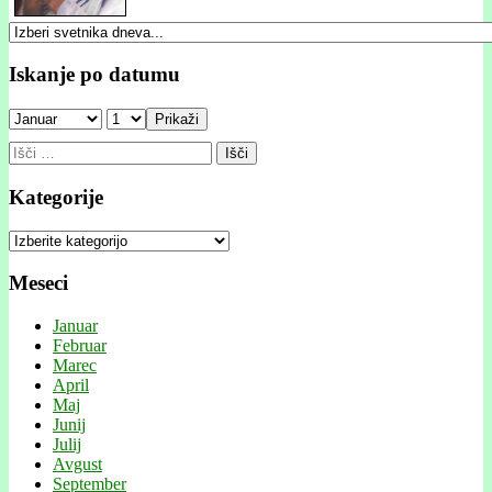
Iskanje po datumu
Prikaži
Išči:
Kategorije
Kategorije
Meseci
Januar
Februar
Marec
April
Maj
Junij
Julij
Avgust
September