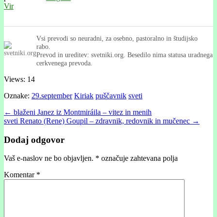
Vir
Vsi prevodi so neuradni, za osebno, pastoralno in študijsko
rabo.
Prevod in ureditev: svetniki.org. Besedilo nima statusa uradnega
cerkvenega prevoda.
Views: 14
Oznake:
29.september
Kiriak
puščavnik
sveti
Post
← blaženi Janez iz Montmiráila – vitez in menih
sveti Renato (Rene) Goupil – zdravnik, redovnik in mučenec →
navigation
Dodaj odgovor
Vaš e-naslov ne bo objavljen.
*
označuje zahtevana polja
Komentar
*