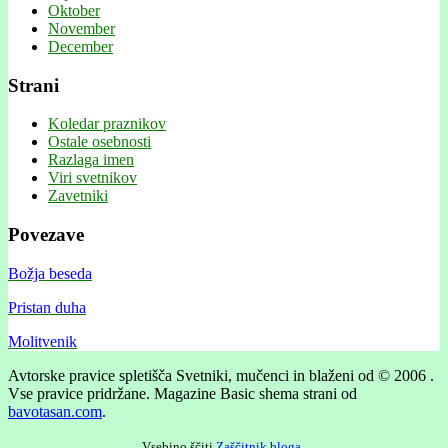
Oktober
November
December
Strani
Koledar praznikov
Ostale osebnosti
Razlaga imen
Viri svetnikov
Zavetniki
Povezave
Božja beseda
Pristan duha
Molitvenik
Avtorske pravice spletišča Svetniki, mučenci in blaženi od © 2006 .
Vse pravice pridržane.
Magazine Basic shema strani od
bavotasan.com
.
Vsebino ščiti
Zaščitnik bloga
.