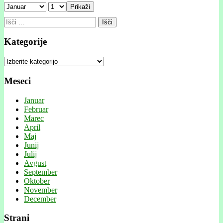
Prikaži
Išči:
Kategorije
Kategorije
Meseci
Januar
Februar
Marec
April
Maj
Junij
Julij
Avgust
September
Oktober
November
December
Strani