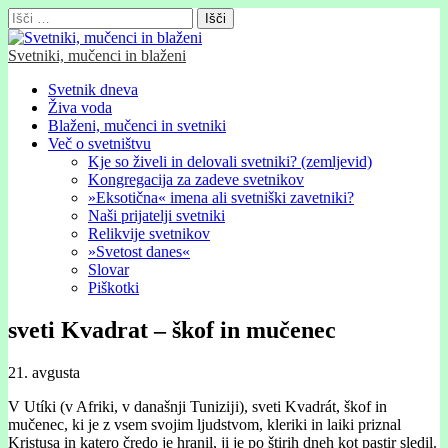
Išči:
Svetniki, mučenci in blaženi
Glavni
Skip
Svetnik dneva
to
Živa voda
meni
content
Blaženi, mučenci in svetniki
Več o svetništvu
Kje so živeli in delovali svetniki? (zemljevid)
Kongregacija za zadeve svetnikov
»Eksotična« imena ali svetniški zavetniki?
Naši prijatelji svetniki
Relikvije svetnikov
»Svetost danes«
Slovar
Piškotki
sveti Kvadrat – škof in mučenec
21. avgusta
V Utíki (v Afriki, v današnji Tunizĳi), sveti Kvadrát, škof in
mučenec, ki je z vsem svojim ljudstvom, kleriki in laiki priznal
Kristusa in katero čredo je hranil, ji je po štirih dneh kot pastir sledil.