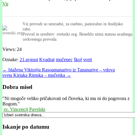
Vir
Vsi prevodi so neuradni, za osebno, pastoralno in študijsko
rabo.
Prevod in ureditev: svetniki.org. Besedilo nima statusa uradnega
cerkvenega prevoda.
Views: 24
Oznake:
21.avgust
Kvadrat
mučenec
škof
sveti
Post
← blažena Viktorija Rasoamanarivo iz Tananarive – vdova
sveta Kiriaka Rimska – mučenka →
navigation
Dobra misel
"
Ni mogoče veliko pričakovati od človeka, ki mu ni do pogovora z
Bogom."
sv. Vincencij Pavelski
Iskanje po datumu