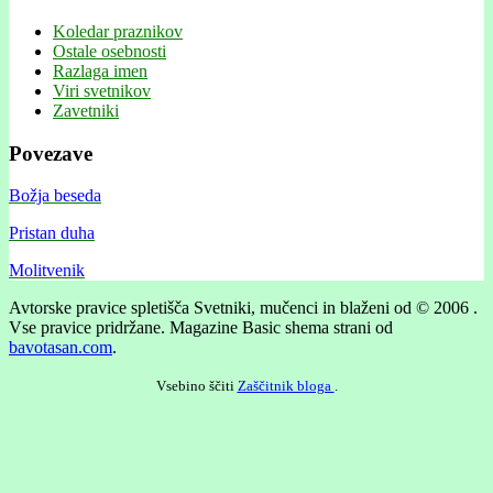
Koledar praznikov
Ostale osebnosti
Razlaga imen
Viri svetnikov
Zavetniki
Povezave
Božja beseda
Pristan duha
Molitvenik
Avtorske pravice spletišča Svetniki, mučenci in blaženi od © 2006 .
Vse pravice pridržane.
Magazine Basic shema strani od
bavotasan.com
.
Vsebino ščiti
Zaščitnik bloga
.