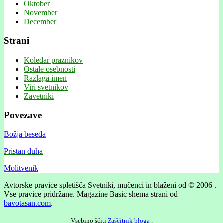
Oktober
November
December
Strani
Koledar praznikov
Ostale osebnosti
Razlaga imen
Viri svetnikov
Zavetniki
Povezave
Božja beseda
Pristan duha
Molitvenik
Avtorske pravice spletišča Svetniki, mučenci in blaženi od © 2006 .
Vse pravice pridržane.
Magazine Basic shema strani od
bavotasan.com
.
Vsebino ščiti
Zaščitnik bloga
.