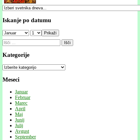
Iskanje po datumu
Prikaži
Išči:
Kategorije
Kategorije
Meseci
Januar
Februar
Marec
April
Maj
Junij
Julij
Avgust
September