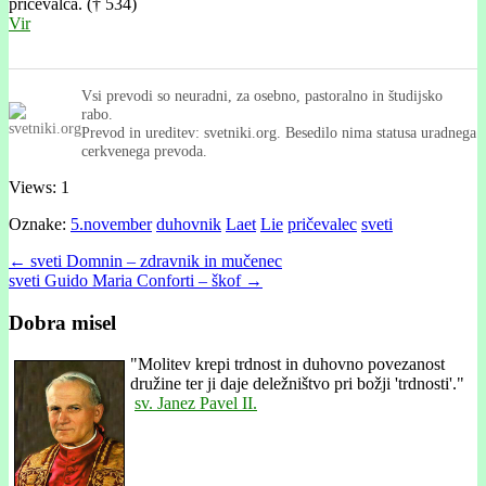
pričevalca. († 534)
Vir
Vsi prevodi so neuradni, za osebno, pastoralno in študijsko
rabo.
Prevod in ureditev: svetniki.org. Besedilo nima statusa uradnega
cerkvenega prevoda.
Views: 1
Oznake:
5.november
duhovnik
Laet
Lie
pričevalec
sveti
Post
← sveti Domnin – zdravnik in mučenec
sveti Guido Maria Conforti – škof →
navigation
Dobra misel
"
Molitev krepi trdnost in duhovno povezanost
družine ter ji daje deležništvo pri božji 'trdnosti'."
sv. Janez Pavel II.