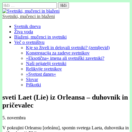
Išči:
Svetniki, mučenci in blaženi
Glavni
Skip
Svetnik dneva
to
Živa voda
meni
content
Blaženi, mučenci in svetniki
Več o svetništvu
Kje so živeli in delovali svetniki? (zemljevid)
Kongregacija za zadeve svetnikov
»Eksotična« imena ali svetniški zavetniki?
Naši prijatelji svetniki
Relikvije svetnikov
»Svetost danes«
Slovar
Piškotki
sveti Laet (Lie) iz Orleansa – duhovnik in
pričevalec
5. novembra
V pokrajini Orleansu [orleánu], spomin svetega Laeta, duhovnika in