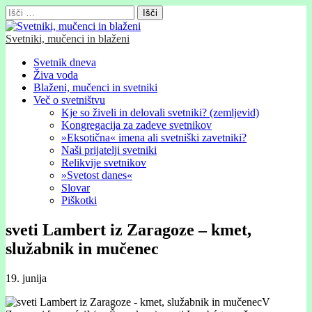
Išči:
Svetniki, mučenci in blaženi
Glavni
Skip
Svetnik dneva
to
Živa voda
meni
content
Blaženi, mučenci in svetniki
Več o svetništvu
Kje so živeli in delovali svetniki? (zemljevid)
Kongregacija za zadeve svetnikov
»Eksotična« imena ali svetniški zavetniki?
Naši prijatelji svetniki
Relikvije svetnikov
»Svetost danes«
Slovar
Piškotki
sveti Lambert iz Zaragoze – kmet,
služabnik in mučenec
19. junija
V