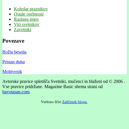
Koledar praznikov
Ostale osebnosti
Razlaga imen
Viri svetnikov
Zavetniki
Povezave
Božja beseda
Pristan duha
Molitvenik
Avtorske pravice spletišča Svetniki, mučenci in blaženi od © 2006 .
Vse pravice pridržane.
Magazine Basic shema strani od
bavotasan.com
.
Vsebino ščiti
Zaščitnik bloga
.