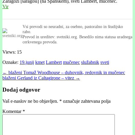
Zaragozi [saragósi] (na Španskem), sveti Lambért, mučenec.
Vir
Vsi prevodi so neuradni, za osebno, pastoralno in študijsko
rabo.
Prevod in ureditev: svetniki.org. Besedilo nima statusa uradnega
cerkvenega prevoda.
Views: 15
Oznake:
19.junij
kmet
Lambert
mučenec
služabnik
sveti
Post
← blaženi Tomaž Woodhouse – duhovnik, redovnik in mučenec
blaženi Gerland iz Caltagirone – vitez →
navigation
Dodaj odgovor
Vaš e-naslov ne bo objavljen.
*
označuje zahtevana polja
Komentar
*