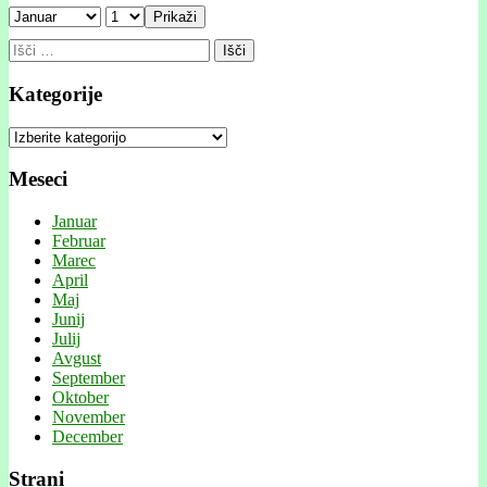
Prikaži
Išči:
Kategorije
Kategorije
Meseci
Januar
Februar
Marec
April
Maj
Junij
Julij
Avgust
September
Oktober
November
December
Strani