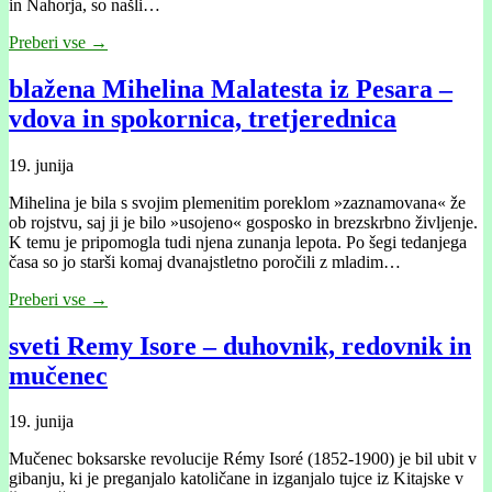
in Nahorja, so našli…
Preberi vse →
blažena Mihelina Malatesta iz Pesara –
vdova in spokornica, tretjerednica
19. junija
Mihelina je bila s svojim plemenitim poreklom »zaznamovana« že
ob rojstvu, saj ji je bilo »usojeno« gosposko in brezskrbno življenje.
K temu je pripomogla tudi njena zunanja lepota. Po šegi tedanjega
časa so jo starši komaj dvanajstletno poročili z mladim…
Preberi vse →
sveti Remy Isore – duhovnik, redovnik in
mučenec
19. junija
Mučenec boksarske revolucije Rémy Isoré (1852-1900) je bil ubit v
gibanju, ki je preganjalo katoličane in izganjalo tujce iz Kitajske v