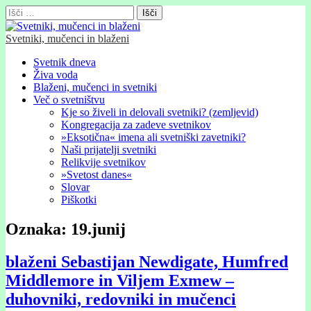
Išči:
Svetniki, mučenci in blaženi
Glavni
Skip
Svetnik dneva
to
Živa voda
meni
content
Blaženi, mučenci in svetniki
Več o svetništvu
Kje so živeli in delovali svetniki? (zemljevid)
Kongregacija za zadeve svetnikov
»Eksotična« imena ali svetniški zavetniki?
Naši prijatelji svetniki
Relikvije svetnikov
»Svetost danes«
Slovar
Piškotki
Oznaka:
19.junij
blaženi Sebastijan Newdigate, Humfred
Middlemore in Viljem Exmew –
duhovniki, redovniki in mučenci