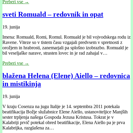
Preberi vse →
sveti Romuald – redovnik in opat
19. junija
Imena: Romuald, Romi, Romul. Romuald je bil vojvodskega rodu iz
Ravene. Viteze so v tistem času vzgajali predvsem v spretnosti z
orožjem in hrabrosti, zanemarjali pa splošno izobrazbo. Romuald je
bil veseljaške narave, strasten lovec in je rad zahajal v…
Preberi vse →
blažena Helena (Elene) Aiello – redovnica
in mistikinja
19. junija
V kraju Cosenza na jugu Italije je 14. septembra 2011 potekala
beatifikacija Božje služabnice Elene Aiello, ustanoviteljice Manjših
sester trpljenja našega Gospoda Jezusa Kristusa. Tokrat je v
Kalabriji prvič potekal obred beatifikacije, Elena Aiello pa je prva
Kalabrijka, razglašena za…