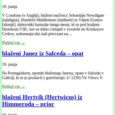
19. junija
V Londonu (v Angliji), blaženi mučenci: Sebastiján Newdigate
[njúdigejt], Humfréd Middlemore [midlmór] in Viljem Exmew
[iskmjú], duhovniki kartuzije istega mesta, ki so pod kraljem
Henrikom VIII., ker so trdno vztrajali v zvestobi do Kristusove
Cerkve, sedemnajst dni stali privezani na…
Preberi vse →
blaženi Janez iz Salceda – opat
19. junija
Na Portugalskem, spomin blaženega Janeza, opata v Salcedu v
Galiciji, ki se je proslavil z gorečnostjo. († 1230) Vir Views: 0
Preberi vse →
blaženi Hertvik (Hertwicus) iz
Himmeroda – prior
19. junija