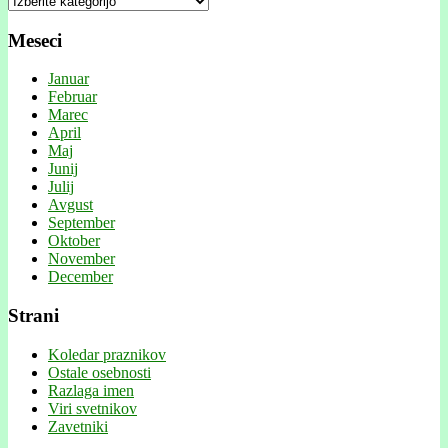
Meseci
Januar
Februar
Marec
April
Maj
Junij
Julij
Avgust
September
Oktober
November
December
Strani
Koledar praznikov
Ostale osebnosti
Razlaga imen
Viri svetnikov
Zavetniki