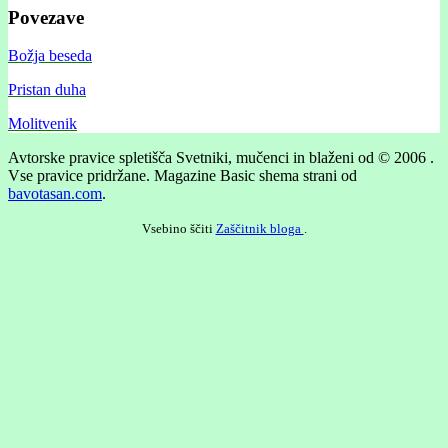
Povezave
Božja beseda
Pristan duha
Molitvenik
Avtorske pravice spletišča Svetniki, mučenci in blaženi od © 2006 .
Vse pravice pridržane.
Magazine Basic shema strani od
bavotasan.com
.
Vsebino ščiti
Zaščitnik bloga
.