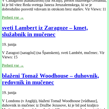
V Caltagironi [kaltadžiróni] (na Sicíliji), prenos blaženega Gerlánda,
ki je bil vitez Reda svetega Janeza Jeruzalemskega, ki se je
dobrodušno posvetil vdovam in otrokom brez staršev. Vir Views: 11
Preberi vse →
sveti Lambert iz Zaragoze – kmet,
služabnik in mučenec
19. junija
V Zaragozi [saragósi] (na Španskem), sveti Lambért, mučenec. Vir
Views: 15
Preberi vse →
blaženi Tomaž Woodhouse – duhovnik,
redovnik in mučenec
19. junija
V Londonu (v Angliji), blaženi Tomaž Woodhouse [vúdhauz],
duhovnik in mučenec iz Družbe Jezusove, ki je bil pod kraljico