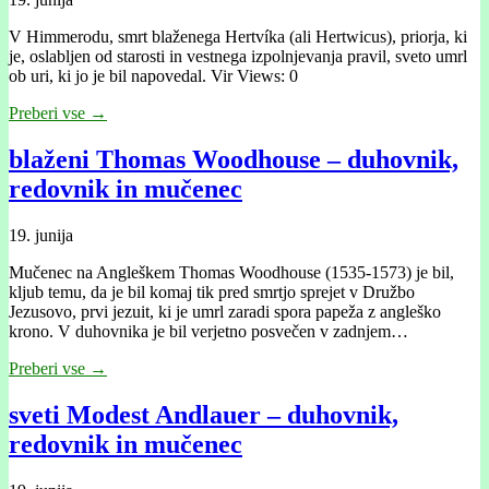
V Himmerodu, smrt blaženega Hertvíka (ali Hertwicus), priorja, ki
je, oslabljen od starosti in vestnega izpolnjevanja pravil, sveto umrl
ob uri, ki jo je bil napovedal. Vir Views: 0
Preberi vse →
blaženi Thomas Woodhouse – duhovnik,
redovnik in mučenec
19. junija
Mučenec na Angleškem Thomas Woodhouse (1535-1573) je bil,
kljub temu, da je bil komaj tik pred smrtjo sprejet v Družbo
Jezusovo, prvi jezuit, ki je umrl zaradi spora papeža z angleško
krono. V duhovnika je bil verjetno posvečen v zadnjem…
Preberi vse →
sveti Modest Andlauer – duhovnik,
redovnik in mučenec