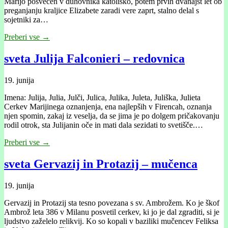
Marijo posvečen v duhovnika katoliško, potem prvih dvanajst let ob
preganjanju kraljice Elizabete zaradi vere zaprt, stalno delal s
sojetniki za…
Preberi vse →
sveta Julija Falconieri – redovnica
19. junija
Imena: Julija, Julia, Julči, Julica, Julika, Juleta, Juliška, Julieta
Cerkev Marijinega oznanjenja, ena najlepših v Firencah, oznanja
njen spomin, zakaj iz veselja, da se jima je po dolgem pričakovanju
rodil otrok, sta Julijanin oče in mati dala sezidati to svetišče.…
Preberi vse →
sveta Gervazij in Protazij – mučenca
19. junija
Gervazij in Protazij sta tesno povezana s sv. Ambrožem. Ko je škof
Ambrož leta 386 v Milanu posvetil cerkev, ki jo je dal zgraditi, si je
ljudstvo zaželelo relikvij. Ko so kopali v baziliki mučencev Feliksa