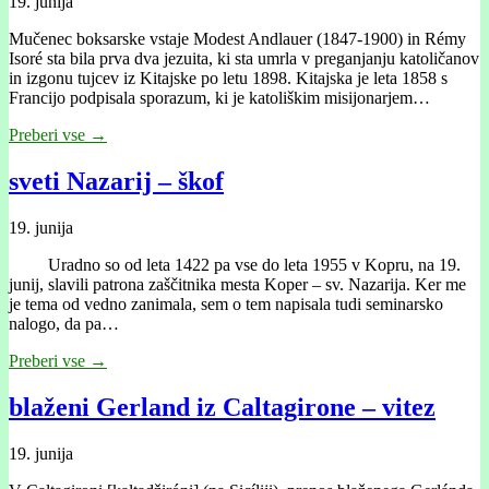
19. junija
Mučenec boksarske vstaje Modest Andlauer (1847-1900) in Rémy
Isoré sta bila prva dva jezuita, ki sta umrla v preganjanju katoličanov
in izgonu tujcev iz Kitajske po letu 1898. Kitajska je leta 1858 s
Francijo podpisala sporazum, ki je katoliškim misijonarjem…
Preberi vse →
sveti Nazarij – škof
19. junija
Uradno so od leta 1422 pa vse do leta 1955 v Kopru, na 19.
junij, slavili patrona zaščitnika mesta Koper – sv. Nazarija. Ker me
je tema od vedno zanimala, sem o tem napisala tudi seminarsko
nalogo, da pa…
Preberi vse →
blaženi Gerland iz Caltagirone – vitez
19. junija