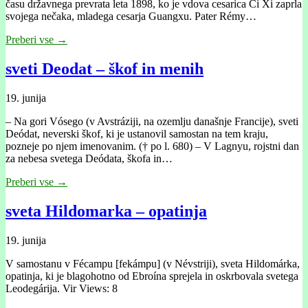
času državnega prevrata leta 1898, ko je vdova cesarica Ci Xi zaprla
svojega nečaka, mladega cesarja Guangxu. Pater Rémy…
Preberi vse →
sveti Deodat – škof in menih
19. junija
– Na gori Vósego (v Avstráziji, na ozemlju današnje Francije), sveti
Deódat, neverski škof, ki je ustanovil samostan na tem kraju,
pozneje po njem imenovanim. († po l. 680) – V Lagnyu, rojstni dan
za nebesa svetega Deódata, škofa in…
Preberi vse →
sveta Hildomarka – opatinja
19. junija
V samostanu v Fécampu [fekámpu] (v Névstriji), sveta Hildomárka,
opatinja, ki je blagohotno od Ebroína sprejela in oskrbovala svetega
Leodegárija. Vir Views: 8