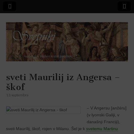
Svetniki,
sveti Maurilij iz Angersa –
škof
mučenci in
13. septembra
blaženi
– V Angersu [anžéru]
(v lyonski Galiji, v
današnji Franciji),
sveti Maurílij, škof, rojen v Milanu. Šel je k
svetemu Martinu