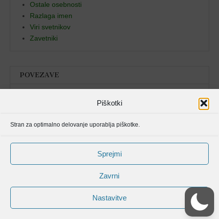
Ostale osebnosti
Razlaga imen
Viri svetnikov
Zavetniki
POVEZAVE
Božja beseda
Piškotki
Pristan duha
Stran za optimalno delovanje uporablja piškotke.
Molitvenik
Sprejmi
Zavrni
Nastavitve
Avtorske pravice spletišča Svetniki, mučenci in blaženi od © 2006 . Vse
pravice pridržane.