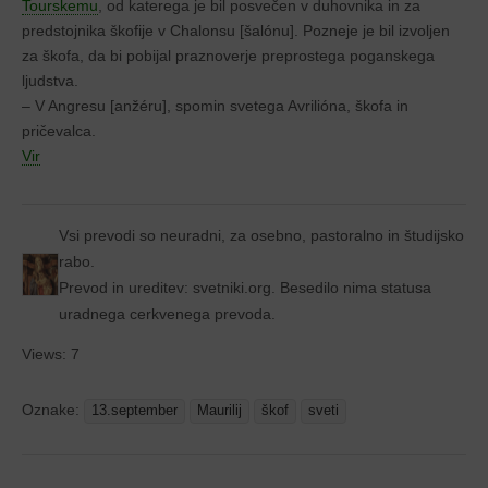
Tourskemu
, od katerega je bil posvečen v duhovnika in za
predstojnika škofije v Chalonsu [šalónu]. Pozneje je bil izvoljen
za škofa, da bi pobijal praznoverje preprostega poganskega
ljudstva.
– V Angresu [anžéru], spomin svetega Avrilióna, škofa in
pričevalca.
Vir
Vsi prevodi so neuradni, za osebno, pastoralno in študijsko
rabo.
Prevod in ureditev: svetniki.org. Besedilo nima statusa
uradnega cerkvenega prevoda.
Views: 7
Oznake:
13.september
Maurilij
škof
sveti