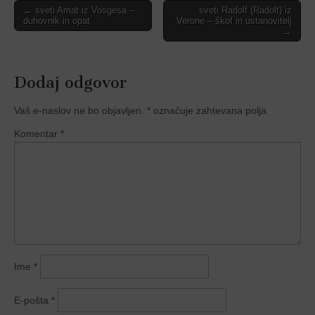
Post
← sveti Amat iz Vosgesa –
sveti Radolf (Radolt) iz
duhovnik in opat
Verone – škof in ustanovitelj
navigation
→
Dodaj odgovor
Vaš e-naslov ne bo objavljen.
*
označuje zahtevana polja
Komentar
*
Ime
*
E-pošta
*