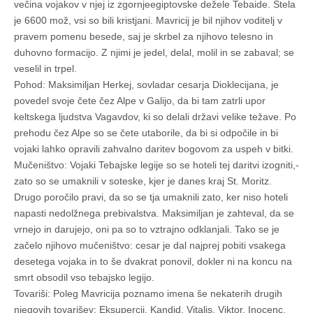
večina vojakov v njej iz zgornjeegiptovske dežele Tebaide. Štela
je 6600 mož, vsi so bili kristjani. Mavricij je bil njihov voditelj v
pravem pomenu besede, saj je skrbel za njihovo telesno in
duhovno formacijo. Z njimi je jedel, delal, molil in se zabaval; se
veselil in trpel.
Pohod: Maksimiljan Herkej, sovladar cesarja Dioklecijana, je
povedel svoje čete čez Alpe v Galijo, da bi tam zatrli upor
keltskega ljudstva Vagavdov, ki so delali državi velike težave. Po
prehodu čez Alpe so se čete utaborile, da bi si odpočile in bi
vojaki lahko opravili zahvalno daritev bogovom za uspeh v bitki.
Mučeništvo: Vojaki Tebajske legije so se hoteli tej daritvi izogniti,­
zato so se umaknili v soteske, kjer je danes kraj St. Moritz.
Drugo poročilo pravi, da so se tja umaknili zato, ker niso hoteli
napasti nedolžnega prebivalstva. Maksimiljan je zahteval, da se
vrnejo in darujejo, oni pa so to vztrajno odklanjali. Tako se je
začelo njihovo mučeništvo: cesar je dal najprej pobiti vsakega
desetega vojaka in to še dvakrat ponovil, dokler ni na koncu na
smrt obsodil vso tebajsko legijo.
Tovariši: Poleg Mavricija poznamo imena še nekaterih drugih
njegovih tovarišev: Eksupercij, Kandid, Vitalis, Viktor, Inocenc,