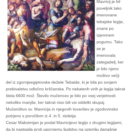
Mavricij je bil
poveljnik tako
imenovane
tebajske legije,
znane po
izjemnem
pogumu. Tako
se je
imenovala
zategadelj, ker
je bilo njeno
moštvo večji
del iz zgornjeegiptovske dežele Tebaide, ki je bila po svojem
prebivalstvu odločno krščanska. Po nekaterih virih je legija takrat
štela 6600 mož. Število mučencev je bilo po vsej verjetnosti
nekoliko manjše, ker takrat niso bili vsi oddelki skupaj.
Mučeništvo sv. Mavricija in njegovih tovarišev je zgodovinsko
potrjeno s poročilom iz 4. in 5. stoletja.
Cesar Maksimijan je poslal Mavricijevo legijo z drugimi legijami,
da bi nastopila proti upornemu ljudstvu na ozemlju današnje