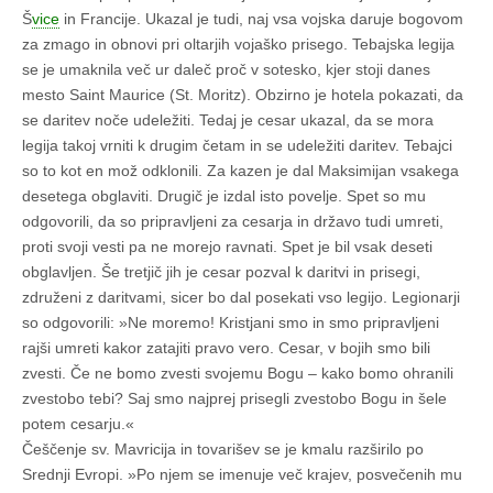
Š
vice
in Francije. Ukazal je tudi, naj vsa vojska daruje bogovom
za zmago in obnovi pri oltarjih vojaško prisego. Tebajska legija
se je umaknila več ur daleč proč v sotesko, kjer stoji danes
mesto Saint Maurice (St. Moritz). Obzirno je hotela pokazati, da
se daritev noče udeležiti. Tedaj je cesar ukazal, da se mora
legija takoj vrniti k drugim četam in se udeležiti daritev. Tebajci
so to kot en mož odklonili. Za kazen je dal Maksimijan vsakega
desetega obglaviti. Drugič je izdal isto povelje. Spet so mu
odgovorili, da so pripravljeni za cesarja in državo tudi umreti,
proti svoji vesti pa ne morejo ravnati. Spet je bil vsak deseti
obglavljen. Še tretjič jih je cesar pozval k daritvi in prisegi,
združeni z daritvami, sicer bo dal posekati vso legijo. Legionarji
so odgovorili: »Ne moremo! Kristjani smo in smo pripravljeni
rajši umreti kakor zatajiti pravo vero. Cesar, v bojih smo bili
zvesti. Če ne bomo zvesti svojemu Bogu – kako bomo ohranili
zvestobo tebi? Saj smo najprej prisegli zvestobo Bogu in šele
potem cesarju.«
Češčenje sv. Mavricija in tovarišev se je kmalu razširilo po
Srednji Evropi. »Po njem se imenuje več krajev, posvečenih mu