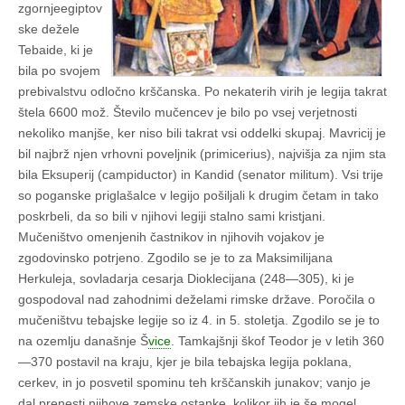
zgornjeegiptov
ske dežele
Tebaide, ki je
bila po svojem
prebivalstvu odločno krščanska. Po nekaterih virih je legija takrat
štela 6600 mož. Število mučencev je bilo po vsej verjetnosti
nekoliko manjše, ker niso bili takrat vsi oddelki skupaj. Mavricij je
bil najbrž njen vrhovni poveljnik (primicerius), najvišja za njim sta
bila Eksuperij (campiductor) in Kandid (senator militum). Vsi trije
so poganske priglašalce v legijo pošiljali k drugim četam in tako
poskrbeli, da so bili v njihovi legiji stalno sami kristjani.
Mučeništvo omenjenih častnikov in njihovih vojakov je
zgodovinsko potrjeno. Zgodilo se je to za Maksimilijana
Herkuleja, sovladarja cesarja Dioklecijana (248—305), ki je
gospodoval nad zahodnimi deželami rimske države. Poročila o
mučeništvu tebajske legije so iz 4. in 5. stoletja. Zgodilo se je to
na ozemlju današnje Š
vice
. Tamkajšnji škof Teodor je v letih 360
—370 postavil na kraju, kjer je bila tebajska legija poklana,
cerkev, in jo posvetil spominu teh krščanskih junakov; vanjo je
dal prenesti njihove zemske ostanke, kolikor jih je še mogel