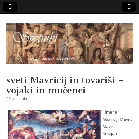
Svetniki,
sveti Mavricij in tovariši –
vojaki in mučenci
mučenci in
22. septembra
blaženi
Imena:
Mavricij, Mavri,
Mavro, …
Kristjan