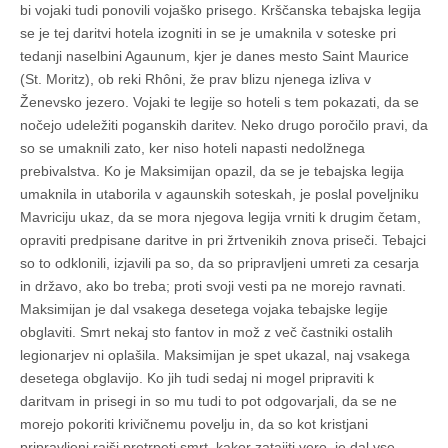
bi vojaki tudi ponovili vojaško prisego. Krščanska tebajska legija
se je tej daritvi hotela izogniti in se je umaknila v soteske pri
tedanji naselbini Agaunum, kjer je danes mesto Saint Maurice
(St. Moritz), ob reki Rhôni, že prav blizu njenega izliva v
Ženevsko jezero. Vojaki te legije so hoteli s tem pokazati, da se
nočejo udeležiti poganskih daritev. Neko drugo poročilo pravi, da
so se umaknili zato, ker niso hoteli napasti nedolžnega
prebivalstva. Ko je Maksimijan opazil, da se je tebajska legija
umaknila in utaborila v agaunskih soteskah, je poslal poveljniku
Mavriciju ukaz, da se mora njegova legija vrniti k drugim četam,
opraviti predpisane daritve in pri žrtvenikih znova priseči. Tebajci
so to odklonili, izjavili pa so, da so pripravljeni umreti za cesarja
in državo, ako bo treba; proti svoji vesti pa ne morejo ravnati.
Maksimijan je dal vsakega desetega vojaka tebajske legije
obglaviti. Smrt nekaj sto fantov in mož z več častniki ostalih
legionarjev ni oplašila. Maksimijan je spet ukazal, naj vsakega
desetega obglavijo. Ko jih tudi sedaj ni mogel pripraviti k
daritvam in prisegi in so mu tudi to pot odgovarjali, da se ne
morejo pokoriti krivičnemu povelju in, da so kot kristjani
pripravljeni rajši pretrpeti smrt, kakor zatajiti vero, je dal vse