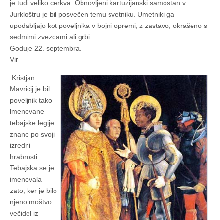
je tudi veliko cerkva. Obnovljeni kartuzijanski samostan v
Jurkloštru je bil posvečen temu svetniku. Umetniki ga
upodabljajo kot poveljnika v bojni opremi, z zastavo, okrašeno s
sedmimi zvezdami ali grbi.
Goduje 22. septembra.
Vir
Kristjan
Mavricij je bil
poveljnik tako
imenovane
tebajske legije,
znane po svoji
izredni
hrabrosti.
Tebajska se je
imenovala
zato, ker je bilo
njeno moštvo
večidel iz