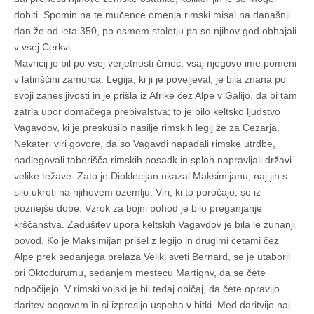
dobiti. Spomin na te mučence omenja rimski misal na današnji
dan že od leta 350, po osmem stoletju pa so njihov god obhajali
v vsej Cerkvi.
Mavricij je bil po vsej verjetnosti črnec, vsaj njegovo ime pomeni
v latinščini zamorca. Legija, ki ji je poveljeval, je bila znana po
svoji zanesljivosti in je prišla iz Afrike čez Alpe v Galijo, da bi tam
zatrla upor domačega prebivalstva; to je bilo keltsko ljudstvo
Vagavdov, ki je preskusilo nasilje rimskih legij že za Cezarja.
Nekateri viri govore, da so Vagavdi napadali rimske utrdbe,
nadlegovali taborišča rimskih posadk in sploh napravljali državi
velike težave. Zato je Dioklecijan ukazal Maksimijanu, naj jih s
silo ukroti na njihovem ozemlju. Viri, ki to poročajo, so iz
poznejše dobe. Vzrok za bojni pohod je bilo preganjanje
krščanstva. Zadušitev upora keltskih Vagavdov je bila le zunanji
povod. Ko je Maksimijan prišel z legijo in drugimi četami čez
Alpe prek sedanjega prelaza Veliki sveti Bernard, se je utaboril
pri Oktodurumu, sedanjem mestecu Martignv, da se čete
odpočijejo. V rimski vojski je bil tedaj običaj, da čete opravijo
daritev bogovom in si izprosijo uspeha v bitki. Med daritvijo naj