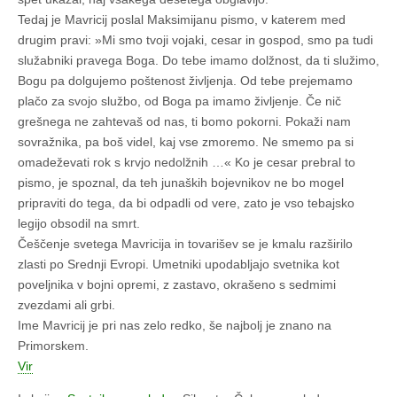
Tedaj je Mavricij poslal Maksimijanu pismo, v katerem med
drugim pravi: »Mi smo tvoji vojaki, cesar in gospod, smo pa tudi
služabniki pravega Boga. Do tebe imamo dolžnost, da ti služimo,
Bogu pa dolgujemo poštenost življenja. Od tebe prejemamo
plačo za svojo službo, od Boga pa imamo življenje. Če nič
grešnega ne zahtevaš od nas, ti bomo pokorni. Pokaži nam
sovražnika, pa boš videl, kaj vse zmoremo. Ne smemo pa si
omadeževati rok s krvjo nedolžnih …« Ko je cesar prebral to
pismo, je spoznal, da teh junaških bojevnikov ne bo mogel
pripraviti do tega, da bi odpadli od vere, zato je vso tebajsko
legijo obsodil na smrt.
Češčenje svetega Mavricija in tovarišev se je kmalu razširilo
zlasti po Srednji Evropi. Umetniki upodabljajo svetnika kot
poveljnika v bojni opremi, z zastavo, okrašeno s sedmimi
zvezdami ali grbi.
Ime Mavricij je pri nas zelo redko, še najbolj je znano na
Primorskem.
Vir