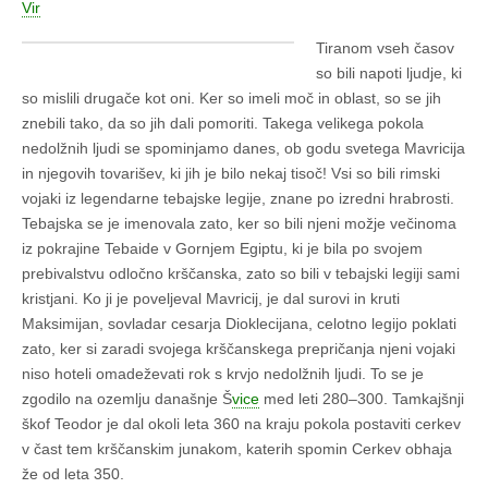
Vir
Tiranom vseh časov
so bili napoti ljudje, ki
so mislili drugače kot oni. Ker so imeli moč in oblast, so se jih
znebili tako, da so jih dali pomoriti. Takega velikega pokola
nedolžnih ljudi se spominjamo danes, ob godu svetega Mavricija
in njegovih tovarišev, ki jih je bilo nekaj tisoč! Vsi so bili rimski
vojaki iz legendarne tebajske legije, znane po izredni hrabrosti.
Tebajska se je imenovala zato, ker so bili njeni možje večinoma
iz pokrajine Tebaide v Gornjem Egiptu, ki je bila po svojem
prebivalstvu odločno krščanska, zato so bili v tebajski legiji sami
kristjani. Ko ji je poveljeval Mavricij, je dal surovi in kruti
Maksimijan, sovladar cesarja Dioklecijana, celotno legijo poklati
zato, ker si zaradi svojega krščanskega prepričanja njeni vojaki
niso hoteli omadeževati rok s krvjo nedolžnih ljudi. To se je
zgodilo na ozemlju današnje Š
vice
med leti 280–300. Tamkajšnji
škof Teodor je dal okoli leta 360 na kraju pokola postaviti cerkev
v čast tem krščanskim junakom, katerih spomin Cerkev obhaja
že od leta 350.