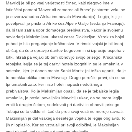
Mavricij je bil po vsej verjetnosti črnec, kajti njegovo ime v
latinščini pomeni ‘Maver ali zamorec ali črnec’ (v starem veku se
je severozahodna Afrika imenovala Mavretanija). Legija, ki ji je
poveljeval, je prišla iz Afrike čez Alpe v Galijo (sedanjo Francijo),
da bi tam zatrla upor domačega prebivalstva, kakor je svojemu
sovladarju Maksimijanu ukazal cesar Dioklecijan. Vzrok za bojni
pohod je bilo preganjanje krščanstva. V rimski vojski je bil tedaj
običaj, da čete opravijo daritev bogovom in si izprosijo uspeha v
bitki, hkrati pa vojaki ob tem obnovijo svojo prisego. Krščanska
tebajska legija se je tej daritvi hotela izogniti in se je umaknila v
soteske, kjer je danes mesto Sankt Moritz (ni težko uganiti, da je
to nemška oblika imena Mavricij). Drugo poročilo pravi, da so se
tja umaknili zato, ker niso hoteli napasti nedolžnega
prebivalstva. Ko je Maksimijan opazil, da se je tebajska legija
umaknila, je poslal poveljniku Mavriciju ukaz, da se mora legija
vrniti k drugim četam, sodelovati pri daritvi in obnoviti prisego.
Tebajci so to odklonili, češ da proti svoji vesti ne morejo ravnati.
Maksimijan je dal vsakega desetega vojaka te legije obglaviti. To
jih ni oplašilo. Ker so vztrajali pri svoji odločitvi, je Maksimijan
spet ukazal, naj vsakega desetega obglavijo.