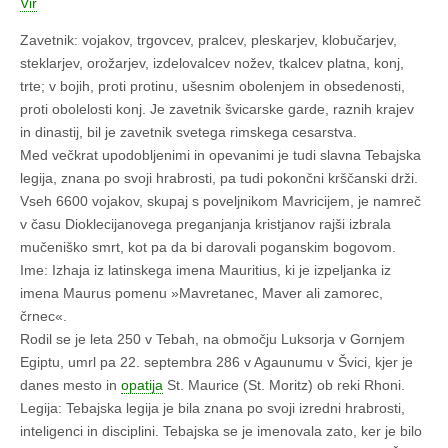
Vir
Zavetnik: vojakov, trgovcev, pralcev, pleskarjev, klobučarjev,
steklarjev, orožarjev, izdelovalcev nožev, tkalcev platna, konj,
trte; v bojih, proti protinu, ušesnim obolenjem in obsedenosti,
proti obolelosti konj. Je zavetnik švicarske garde, raznih krajev
in dinastij, bil je zavetnik svetega rimskega cesarstva.
Med večkrat upodobljenimi in opevanimi je tudi slavna Tebajska
legija, znana po svoji hrabrosti, pa tudi pokončni krščanski drži.
Vseh 6600 vojakov, skupaj s poveljnikom Mavricijem, je namreč
v času Dioklecijanovega preganjanja kristjanov rajši izbrala
mučeniško smrt, kot pa da bi darovali poganskim bogovom.
Ime: Izhaja iz latinskega imena Mauritius, ki je izpeljanka iz
imena Maurus pomenu »Mavretanec, Maver ali zamorec,
črnec«.
Rodil se je leta 250 v Tebah, na območju Luksorja v Gornjem
Egiptu,­ umrl pa 22. septembra 286 v Agaunumu v Švici, kjer je
danes mesto in
opatija
St. Maurice (St. Moritz) ob reki Rhoni.
Legija: Tebajska legija je bila znana po svoji izredni hrabrosti,
inteligenci in disciplini. Tebajska se je imenovala zato, ker je bilo