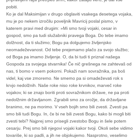
pobiti.
Ko je dal Maksimijan v drugo obglaviti vsakega desetega vojaka,
mu je po nekem izročilu poveljnik Mavricij poslal pismo, v
katerem pravi med drugim: »Mi smo tvoji vojaki, cesar in
gospod, smo pa tudi služabniki pravega Boga. Do tebe imamo
dolžnost, da ti služimo; Bogu pa dolgujemo življenjsko
neomadeževanost. Od tebe prejemamo plačo za svojo službo;
od Boga pa imamo življenje. O, da bi tudi ti priznal našega
Gospoda za svojega stvarnika! Če nič grešnega ne zahtevaš od
nas, ti bomo v vsem pokorni. Pokaži nam sovražnika, pa boš
videl, kaj vse zmoremo. Ne smemo pa si omadeževati rok s
krvjo nedolžnih. Naše roke niso roke krvnikov, marveč roke
vojakov, ki se znajo boriti proti sovražnikom države, ne pa proti
nedolžnim državljanom. Zgrabili smo za orožje, da državljane
branimo, ne pa morimo. V vseh bojih smo bili zvesti. Zvesti pa
smo bili tudi Bogu. In, če bi ne bili zvesti Bogu, kako bi mogli biti
zvesti tebi? Najprej smo prisegli zvestobo Bogu in šele potem
cesarju. Prej smo bili njegovi vojaki kakor tvoji. Okoli sebe vidimo
tovariše, ki so padli, a jih ne objokujemo. Nasprotno, veselimo