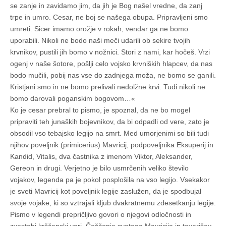
se zanje in zavidamo jim, da jih je Bog našel vredne, da zanj
trpe in umro. Cesar, ne boj se našega obupa. Pripravljeni smo
umreti. Sicer imamo orožje v rokah, vendar ga ne bomo
uporabili. Nikoli ne bodo naši meči udarili ob sekire tvojih
krvnikov, pustili jih bomo v nožnici. Stori z nami, kar hočeš. Vrzi
ogenj v naše šotore, pošlji celo vojsko krvniških hlapcev, da nas
bodo mučili, pobij nas vse do zadnjega moža, ne bomo se ganili.
Kristjani smo in ne bomo prelivali nedolžne krvi. Tudi nikoli ne
bomo darovali poganskim bogovom…«
Ko je cesar prebral to pismo, je spoznal, da ne bo mogel
pripraviti teh junaških bojevnikov, da bi odpadli od vere, zato je
obsodil vso tebajsko legijo na smrt. Med umorjenimi so bili tudi
njihov poveljnik (primicerius) Mavricij, podpoveljnika Eksuperij in
Kandid, Vitalis, dva častnika z imenom Viktor, Aleksander,
Gereon in drugi. Verjetno je bilo usmrčenih veliko število
vojakov, legenda pa je pokol posplošila na vso legijo. Vsekakor
je sveti Mavricij kot poveljnik legije zaslužen, da je spodbujal
svoje vojake, ki so vztrajali kljub dvakratnemu zdesetkanju legije.
Pismo v legendi prepričljivo govori o njegovi odločnosti in