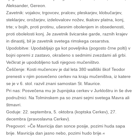
Aleksander, Gereon.
Zavetnik: vojakov, trgovcev, pralcev, pleskarjev, klobučarjev,
steklarjev, orožarjev, izdelovalcev nožev, tkalcev platna, konj,
trte; v bojih, proti protinu, ušesnim obolenjem in obsedenosti,
proti obolelosti konj. Je zavetnik švicarske garde, raznih krajev
in dinastij, bil je zavetnik svetega rimskega cesarstva.
Upodobitve: Upodabljajo ga kot poveljnika (pogosto črne polti) v
bojni opremi z zastavo, okrašeno s sedmimi zvezdami ali grbi.
Večkrat je upodobljeno tudi njegovo mučeništvo.
Češčenje: Kosti mučencev je dal leta 380 walliški škof Teodor
prenesti v njim posvečeno cerkev na kraju mučeništva, iz katere
se je v 6. stol. razvil znani samostan St. Maurice.
Pri nas: Posvečena mu je župnijska cerkev v Jurkloštru in še dve
podružnici. Na Tolminskem pa so znani sejmi svetega Mavra ali
štmavri.
Goduje: 22. septembra, 5. oktobra (koptska Cerkev), 27.
decembra (pravoslavna Cerkev).
Pregovori: »Če Mavricija dan sonce posije, pozimi huda sapa
brije. Mavricija dan jasno nebo, pozimi hudo brije.«