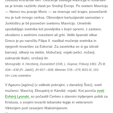
zvestobi krščanski veri. Češčenje svetega Mavricija in tovarišev
se je kmalu razširilo zlasti po Srednji Evropi. Po svetem Mavriciju
— Nemci mu pravijo Moric — se imenuje več krajev, posvečenih
mu je tudi mnogo cerkva. Obnovljeni kartuzijanski samostan v
Jurkloštru je bil posvečen svetemu Mavriciju. Umetniki
upodabljajo svetnika kot poveljnika v bojni opremi, z zastavo,
okrašeno s sedmimi zvezdami ali grbi. Veliki španski slikar
Greco je po naročilu Filipa II. naslikal mučenje svetnika in
njegovih tovarišev za Eskorial. Za zavetnika so si ga izbrali
barvarji, slikarji na steklo, klobučarji, vojaki pešci, nožarji,
suknarski tkalci, orožarji itn.
Monografiji: A. Herzberg, Dusseldorf 1936, L. Dupraz, Friburg 1961. ŽS III,
434—438 (Fr. Jaklič); JH 607—608; Wimmer 378—379; BSS IX, 193.
Vir= Leto svetnikov
V Agaunu [agónu] (v valleski pokrajini, v današnji Švici), sveti
mučenci: Mavrícij, Eksupérij in Kándid, vojaki. Kot poroča
sveti
Evhérij Lyonski,
so počastili Cerkev s slavnim trpljenjem pobiti za
Kristusa, s svojimi tovariši tebanske legije in veteranom
Viktorijem pod cesarjem Maksimijanom.