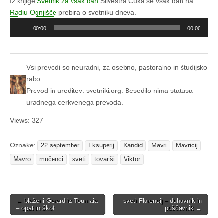
Iz knjige
Svetnik za vsak dan
Silvestra Čuka se vsak dan na
Radiu Ognjišče
prebira o svetniku dneva.
Predvajalnik
00:00
00:00
zvoka
Vsi prevodi so neuradni, za osebno, pastoralno in študijsko
rabo.
Prevod in ureditev: svetniki.org. Besedilo nima statusa
uradnega cerkvenega prevoda.
Views: 327
Oznake:
22.september
Eksuperij
Kandid
Mavri
Mavricij
Mavro
mučenci
sveti
tovariši
Viktor
Post
← blaženi Gerard iz Tournaia
sveti Florencij – duhovnik in
– opat in škof
puščavnik →
navigation