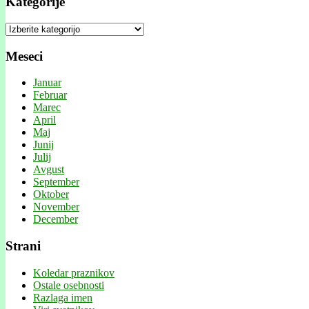
Kategorije
Kategorije
Meseci
Januar
Februar
Marec
April
Maj
Junij
Julij
Avgust
September
Oktober
November
December
Strani
Koledar praznikov
Ostale osebnosti
Razlaga imen