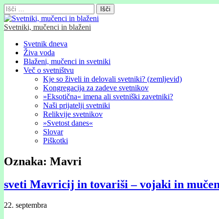
Išči:
Svetniki, mučenci in blaženi
Glavni
Skip
Svetnik dneva
to
Živa voda
meni
content
Blaženi, mučenci in svetniki
Več o svetništvu
Kje so živeli in delovali svetniki? (zemljevid)
Kongregacija za zadeve svetnikov
»Eksotična« imena ali svetniški zavetniki?
Naši prijatelji svetniki
Relikvije svetnikov
»Svetost danes«
Slovar
Piškotki
Oznaka:
Mavri
sveti Mavricij in tovariši – vojaki in mučen
22. septembra