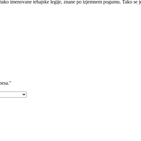
tako imenovane tebajske legije, znane po izjemnem pogumu. Tako se je i
besa."