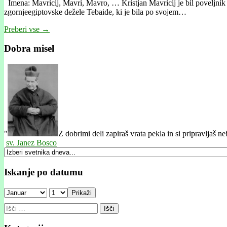
Imena: Mavricij, Mavri, Mavro, … Kristjan Mavricij je bil poveljnik 
zgornjeegiptovske dežele Tebaide, ki je bila po svojem…
Preberi vse →
Dobra misel
"
Z dobrimi deli zapiraš vrata pekla in si pripravljaš ne
sv. Janez Bosco
Iskanje po datumu
Prikaži
Išči: