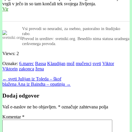
vrgli v ječo in so tam končali tek svojega življenja.
Vir
Vsi prevodi so neuradni, za osebno, pastoralno in študijsko
rabo.
Prevod in ureditev: svetniki.org. Besedilo nima statusa uradnega
cerkvenega prevoda.
Views: 2
Oznake:
6.marec
Bassa
Klaudijan
mož
mučenci
sveti
Viktor
Viktorin
zakonca
žena
Post
← sveti Julĳan iz Toleda – škof
blažena Ana iz Baindta – opatinja →
navigation
Dodaj odgovor
Vaš e-naslov ne bo objavljen.
*
označuje zahtevana polja
Komentar
*