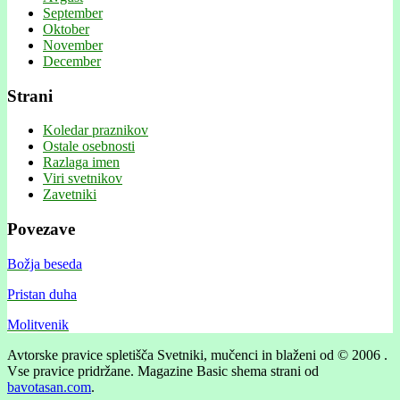
September
Oktober
November
December
Strani
Koledar praznikov
Ostale osebnosti
Razlaga imen
Viri svetnikov
Zavetniki
Povezave
Božja beseda
Pristan duha
Molitvenik
Avtorske pravice spletišča Svetniki, mučenci in blaženi od © 2006 .
Vse pravice pridržane.
Magazine Basic shema strani od
bavotasan.com
.