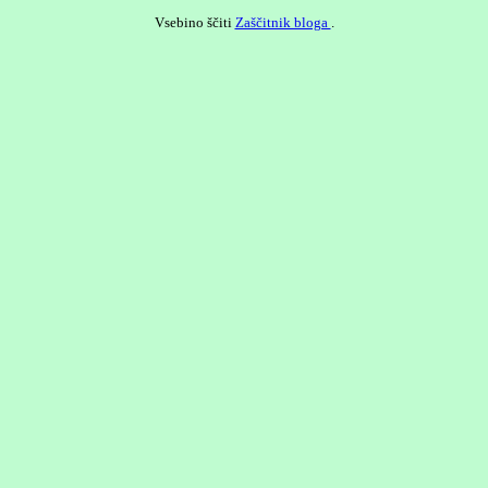
Vsebino ščiti
Zaščitnik bloga
.