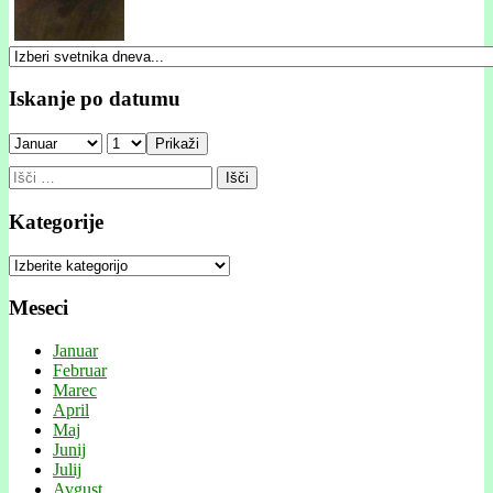
Iskanje po datumu
Prikaži
Išči:
Kategorije
Kategorije
Meseci
Januar
Februar
Marec
April
Maj
Junij
Julij
Avgust