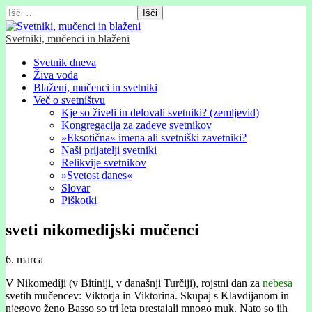
Išči:
Svetniki, mučenci in blaženi
Glavni
Skip
Svetnik dneva
to
Živa voda
meni
content
Blaženi, mučenci in svetniki
Več o svetništvu
Kje so živeli in delovali svetniki? (zemljevid)
Kongregacija za zadeve svetnikov
»Eksotična« imena ali svetniški zavetniki?
Naši prijatelji svetniki
Relikvije svetnikov
»Svetost danes«
Slovar
Piškotki
sveti nikomedijski mučenci
6. marca
V Nikomedíji (v Bitíniji, v današnji Turčiji), rojstni dan za
nebesa
svetih mučencev: Viktorja in Viktorina. Skupaj s Klavdijanom in
njegovo ženo Basso so tri leta prestajali mnogo muk. Nato so jih