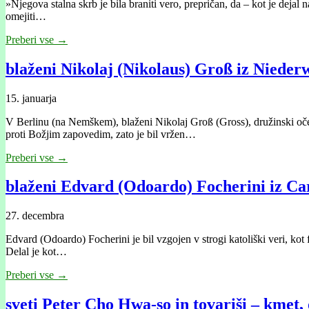
»Njegova stalna skrb je bila braniti vero, prepričan, da – kot je dejal
omejiti…
Preberi vse →
blaženi Nikolaj (Nikolaus) Groß iz Nieder
15. januarja
V Berlinu (na Nemškem), blaženi Nikolaj Groß (Gross), družinski oče i
proti Božjim zapovedim, zato je bil vržen…
Preberi vse →
blaženi Edvard (Odoardo) Focherini iz Car
27. decembra
Edvard (Odoardo) Focherini je bil vzgojen v strogi katoliški veri, kot
Delal je kot…
Preberi vse →
sveti Peter Cho Hwa-so in tovariši – kmet,