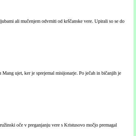
ljubami ali mučenjem odvrniti od krščanske vere. Upirali so se do
ang ujet, ker je sprejemal misijonarje. Po ječah in bičanjih je
t družinski oče v preganjanju vere s Kristusovo močjo premagal