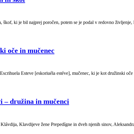
 škof, ki je bil najprej poročen, potem se je podal v redovno življenje, 
ski oče in mučenec
 Escrihuela Esteve [eskoriuéla estéve], mučenec, ki je kot družinski oč
vi – družina in mučenci
 Klávdija, Klavdijeve žene Prepedígne in dveh njenih sinov, Aleksandra 