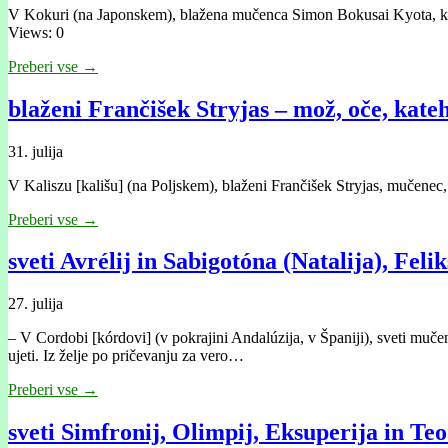
V Kokuri (na Japonskem), blažena mučenca Simon Bokusai Kyota, kateh
Views: 0
Preberi vse →
blaženi Frančišek Stryjas – mož, oče, kate
31. julija
V Kaliszu [kališu] (na Poljskem), blaženi Frančišek Stryjas, mučenec,
Preberi vse →
sveti Avrélij in Sabigotóna (Natalija), Feli
27. julija
– V Cordobi [kórdovi] (v pokrajini Andalúzija, v Španiji), sveti mučenc
ujeti. Iz želje po pričevanju za vero…
Preberi vse →
sveti Simfronij, Olimpij, Eksuperija in Te