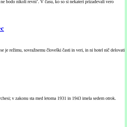
 ne bodo nikoli revni’. V času, ko so si nekateri prizadevali vero
ec
je režimu, sovražnemu človeški časti in veri, in ni hotel nič delovati
 Marchesi; v zakonu sta med letoma 1931 in 1943 imela sedem otrok.