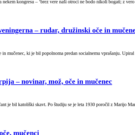
 na nekem kongresu – ‘brez vere naši otroci ne bodo nikoli bogati; z vero
weningerna – rudar, družinski oče in mučen
n mučenec, ki je bil popolnoma predan socialnemu vprašanju. Upiral se 
pija – novinar, mož, oče in mučenec
 fant je bil katoliški skavt. Po študiju se je leta 1930 poročil z Marijo
 oče, mučenci