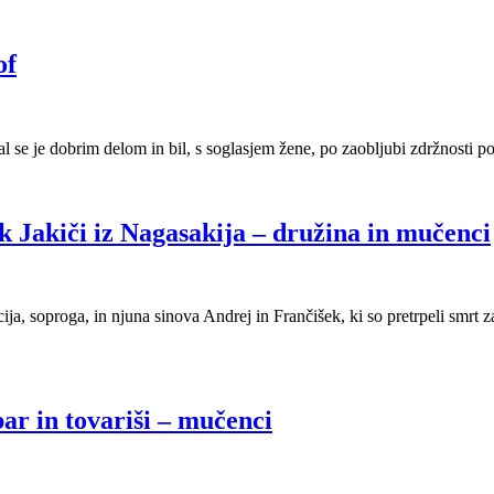
of
edal se je dobrim delom in bil, s soglasjem žene, po zaobljubi zdržnosti
k Jakiči iz Nagasakija – družina in mučenci
, soproga, in njuna sinova Andrej in Frančišek, ki so pretrpeli smrt za
ar in tovariši – mučenci