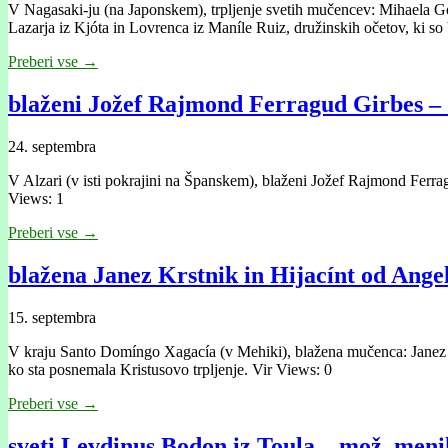
V Nagasaki-ju (na Japonskem), trpljenje svetih mučencev: Mihaela Go
Lazarja iz Kjóta in Lovrenca iz Maníle Ruiz, družinskih očetov, ki so
Preberi vse →
blaženi Jožef Rajmond Ferragud Girbes – 
24. septembra
V Alzari (v isti pokrajini na Španskem), blaženi Jožef Rajmond Ferrag
Views: 1
Preberi vse →
blažena Janez Krstnik in Hijacínt od Ang
15. septembra
V kraju Santo Domíngo Xagacía (v Mehiki), blažena mučenca: Janez Krst
ko sta posnemala Kristusovo trpljenje. Vir Views: 0
Preberi vse →
sveti Levdinus Bodon iz Toula – mož, meni