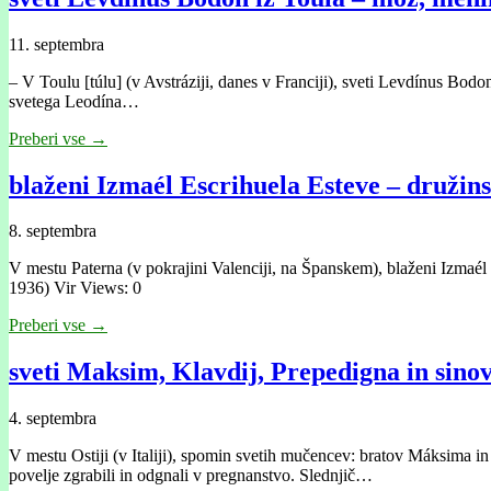
11. septembra
– V Toulu [túlu] (v Avstráziji, danes v Franciji), sveti Levdínus Bodon,
svetega Leodína…
Preberi vse →
blaženi Izmaél Escrihuela Esteve – družin
8. septembra
V mestu Paterna (v pokrajini Valenciji, na Španskem), blaženi Izmaél
1936) Vir Views: 0
Preberi vse →
sveti Maksim, Klavdij, Prepedigna in sino
4. septembra
V mestu Ostiji (v Italiji), spomin svetih mučencev: bratov Máksima in
povelje zgrabili in odgnali v pregnanstvo. Slednjič…