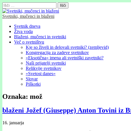
Išči:
Svetniki, mučenci in blaženi
Glavni
Skip
Svetnik dneva
to
Živa voda
meni
content
Blaženi, mučenci in svetniki
Več o svetništvu
Kje so živeli in delovali svetniki? (zemljevid)
Kongregacija za zadeve svetnikov
»Eksotična« imena ali svetniški zavetniki?
Naši prijatelji svetniki
Relikvije svetnikov
»Svetost danes«
Slovar
Piškotki
Oznaka:
mož
blaženi Jožef (Giuseppe) Anton Tovini iz B
16. januarja