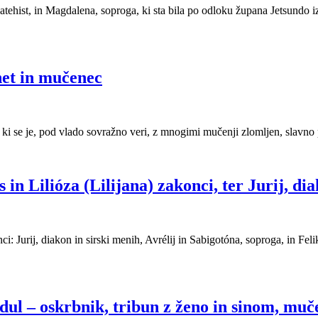
ist, in Magdalena, soproga, ki sta bila po odloku župana Jetsundo iz
het in mučenec
 ki se je, pod vlado sovražno veri, z mnogimi mučenji zlomljen, slavno
ks in Lilióza (Lilijana) zakonci, ter Jurij, 
i: Jurij, diakon in sirski menih, Avrélij in Sabigotóna, soproga, in Feli
odul – oskrbnik, tribun z ženo in sinom, muč