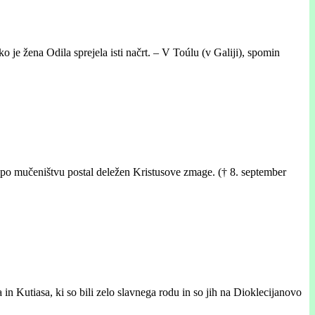
ko je žena Odila sprejela isti načrt. – V Toúlu (v Galiji), spomin
e po mučeništvu postal deležen Kristusove zmage. († 8. september
in Kutiasa, ki so bili zelo slavnega rodu in so jih na Dioklecijanovo