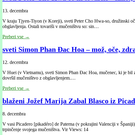
13. decembra
V kraju Tjyen-Tiyon (v Koreji), sveti Peter Cho Hwa-so, družinski oče
obglavljenja. Ostali tovariši v mučeništvu so: sin…
Preberi vse →
sveti Simon Phan Đac Hoa – mož, oče, zdr
12. decembra
V Huei (v Vietnamu), sveti Simon Phan Đac Hoa, mučenec, ki je bil zdr
dovršil mučeništvo z obglavljenjem.…
Preberi vse →
blaženi Jožef Marija Zabal Blasco iz Pica
8. decembra
V vasi Picadero [pikadéro] de Paterna (v pokrajini Valenciji v Španij
trpinčenje svojega mučeništva. Vir Views: 14