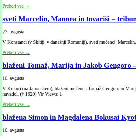
Preberi vse →
sveti Marcelin, Mannea in tovariši – tribun
27. avgusta
V Konstanci (v Skítiji, v današnji Romuniji), sveti mučenci: Marcelín, 
Preberi vse →
blaženi Tomaž, Marija in Jakob Gengoro –
16. avgusta
V Kokuri (na Japonskem), blaženi mučenci: Tomaž Gengoro in Marija, s
navzdol. († 1620) Vir Views: 1
Preberi vse →
blažena Simon in Magdalena Bokusai Kyota
16. avgusta