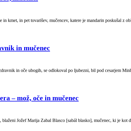
 in kmet, in pet tovarišev, mučencev, katere je mandarin poskušal z ob
avnik in mučenec
avnik in oče ubogih, se odlokoval po ljubezni, bil pod cesarjem Minh M
dera – mož, oče in mučenec
i), blaženi Jožef Marija Zabal Blasco [sabál blasko], mučenec, ki je ko