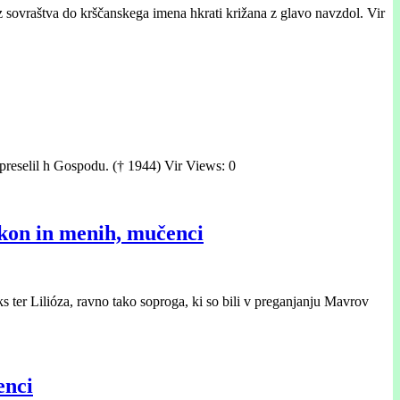
 sovraštva do krščanskega imena hkrati križana z glavo navzdol. Vir
 preselil h Gospodu. († 1944) Vir Views: 0
diakon in menih, mučenci
ks ter Lilióza, ravno tako soproga, ki so bili v preganjanju Mavrov
enci