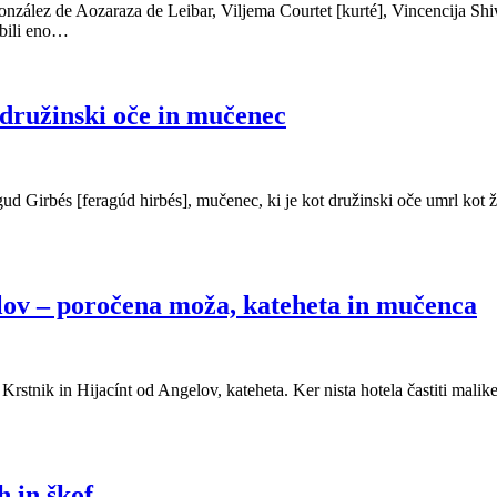
nzález de Aozaraza de Leibar, Viljema Courtet [kurté], Vincencija Sh
 bili eno…
družinski oče in mučenec
ud Girbés [feragúd hirbés], mučenec, ki je kot družinski oče umrl kot ž
elov – poročena moža, kateheta in mučenca
nik in Hijacínt od Angelov, kateheta. Ker nista hotela častiti malike n
h in škof