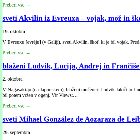
Preberi vse →
sveti Akvilin iz Evreuxa – vojak, mož in šk
19. oktobra
V Evreuxu [evréju] (v Galiji), sveti Akvilín, škof, ki je bil vojak. Pr
Preberi vse →
blaženi Ludvik, Lucija, Andrej in Frančiše
2. oktobra
V Nagasaki-ju (na Japonskem), blaženi mučenci: Ludvik Jakiči in Lucija
bil potem vržen v ogenj. Vir Views:…
Preberi vse →
sveti Mihael González de Aozaraza de Leib
29. septembra