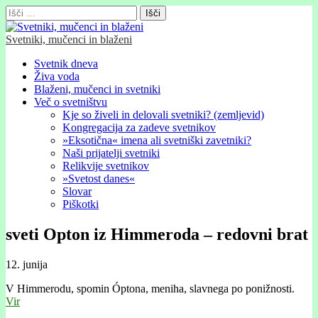
Išči:
Svetniki, mučenci in blaženi
Glavni
Skip
Svetnik dneva
to
Živa voda
meni
content
Blaženi, mučenci in svetniki
Več o svetništvu
Kje so živeli in delovali svetniki? (zemljevid)
Kongregacija za zadeve svetnikov
»Eksotična« imena ali svetniški zavetniki?
Naši prijatelji svetniki
Relikvije svetnikov
»Svetost danes«
Slovar
Piškotki
sveti Opton iz Himmeroda – redovni brat
12. junija
V Himmerodu, spomin Óptona, meniha, slavnega po ponižnosti.
Vir