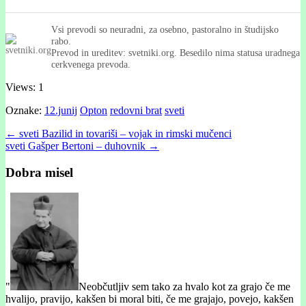
Vsi prevodi so neuradni, za osebno, pastoralno in študijsko
rabo.
Prevod in ureditev: svetniki.org. Besedilo nima statusa uradnega
cerkvenega prevoda.
Views: 1
Oznake:
12.junij
Opton
redovni brat
sveti
Post
← sveti Bazilid in tovariši – vojak in rimski mučenci
sveti Gašper Bertoni – duhovnik →
navigation
Dobra misel
"
Neobčutljiv sem tako za hvalo kot za grajo če me
hvalijo, pravijo, kakšen bi moral biti, če me grajajo, povejo, kakšen