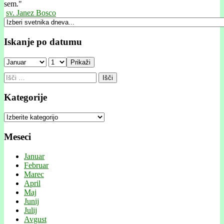
sem."
sv. Janez Bosco
Iskanje po datumu
Prikaži
Išči:
Kategorije
Kategorije
Meseci
Januar
Februar
Marec
April
Maj
Junij
Julij
Avgust