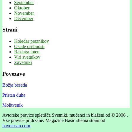
September
Oktober
November
December
Strani
Koledar praznikov
Ostale osebnosti
Razlaga imen
Viri svetnikov
Zavetniki
Povezave
Božja beseda
Pristan duha
Molitvenik
Avtorske pravice spletišča Svetniki, mučenci in blaženi od © 2006 .
Vse pravice pridržane.
Magazine Basic shema strani od
bavotasan.com
.