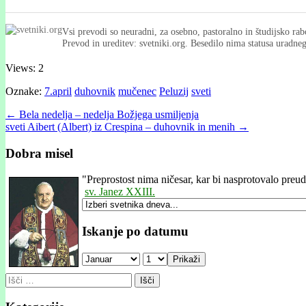
Vsi prevodi so neuradni, za osebno, pastoralno in študijsko rab
Prevod in ureditev: svetniki.org. Besedilo nima statusa uradn
Views: 2
Oznake:
7.april
duhovnik
mučenec
Peluzij
sveti
Post
← Bela nedelja – nedelja Božjega usmiljenja
sveti Aibert (Albert) iz Crespina – duhovnik in menih →
navigation
Dobra misel
"
Preprostost nima ničesar, kar bi nasprotovalo preud
sv. Janez XXIII.
Iskanje po datumu
Prikaži
Išči: