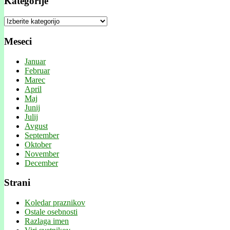
Kategorije
Kategorije
Meseci
Januar
Februar
Marec
April
Maj
Junij
Julij
Avgust
September
Oktober
November
December
Strani
Koledar praznikov
Ostale osebnosti
Razlaga imen