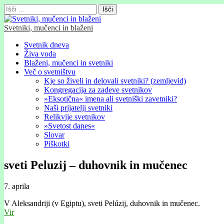
Išči:
Svetniki, mučenci in blaženi
Glavni
Skip
Svetnik dneva
to
Živa voda
meni
content
Blaženi, mučenci in svetniki
Več o svetništvu
Kje so živeli in delovali svetniki? (zemljevid)
Kongregacija za zadeve svetnikov
»Eksotična« imena ali svetniški zavetniki?
Naši prijatelji svetniki
Relikvije svetnikov
»Svetost danes«
Slovar
Piškotki
sveti Peluzij – duhovnik in mučenec
7. aprila
V Aleksandriji (v Egiptu), sveti Pelúzij, duhovnik in mučenec.
Vir