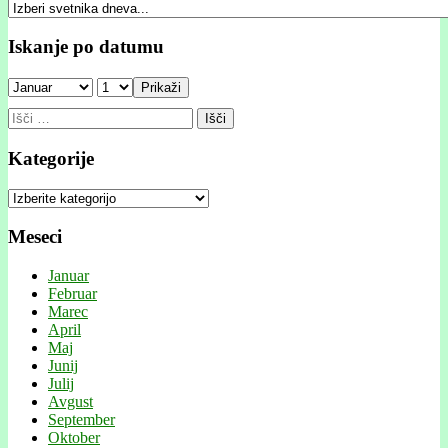
Iskanje po datumu
Prikaži
Išči:
Kategorije
Kategorije
Meseci
Januar
Februar
Marec
April
Maj
Junij
Julij
Avgust
September
Oktober