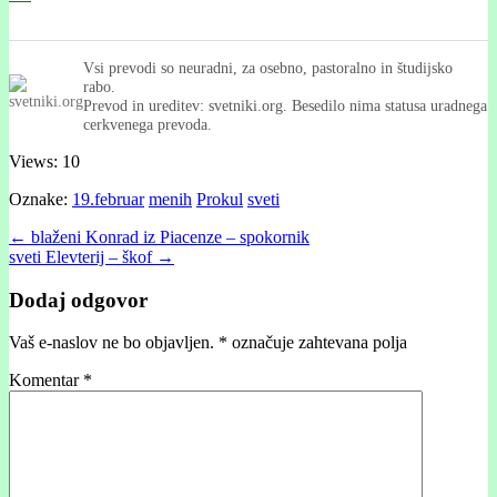
Vsi prevodi so neuradni, za osebno, pastoralno in študijsko
rabo.
Prevod in ureditev: svetniki.org. Besedilo nima statusa uradnega
cerkvenega prevoda.
Views: 10
Oznake:
19.februar
menih
Prokul
sveti
Post
← blaženi Konrad iz Piacenze – spokornik
sveti Elevterij – škof →
navigation
Dodaj odgovor
Vaš e-naslov ne bo objavljen.
*
označuje zahtevana polja
Komentar
*