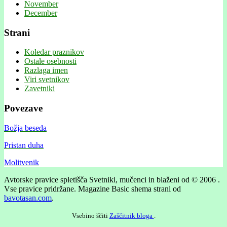
November
December
Strani
Koledar praznikov
Ostale osebnosti
Razlaga imen
Viri svetnikov
Zavetniki
Povezave
Božja beseda
Pristan duha
Molitvenik
Avtorske pravice spletišča Svetniki, mučenci in blaženi od © 2006 .
Vse pravice pridržane.
Magazine Basic shema strani od
bavotasan.com
.
Vsebino ščiti
Zaščitnik bloga
.