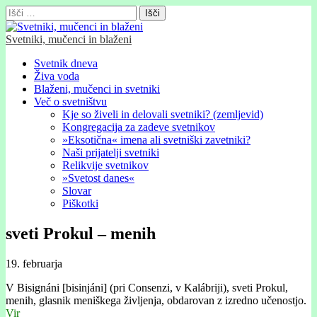
Išči:
Svetniki, mučenci in blaženi
Glavni
Skip
Svetnik dneva
to
Živa voda
meni
content
Blaženi, mučenci in svetniki
Več o svetništvu
Kje so živeli in delovali svetniki? (zemljevid)
Kongregacija za zadeve svetnikov
»Eksotična« imena ali svetniški zavetniki?
Naši prijatelji svetniki
Relikvije svetnikov
»Svetost danes«
Slovar
Piškotki
sveti Prokul – menih
19. februarja
V Bisignáni [bisinjáni] (pri Consenzi, v Kalábriji), sveti Prokul,
menih, glasnik meniškega življenja, obdarovan z izredno učenostjo.
Vir