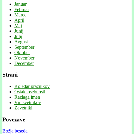
Januar
Februar
Marec
April
Maj
Junij
Julij
Avgust
September
Oktober
November
December
Strani
Koledar praznikov
Ostale osebnosti
Razlaga imen
Viri svetnikov
Zavetniki
Povezave
Božja beseda