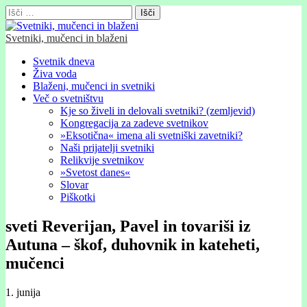
Išči:
Svetniki, mučenci in blaženi
Glavni
Skip
Svetnik dneva
to
Živa voda
meni
content
Blaženi, mučenci in svetniki
Več o svetništvu
Kje so živeli in delovali svetniki? (zemljevid)
Kongregacija za zadeve svetnikov
»Eksotična« imena ali svetniški zavetniki?
Naši prijatelji svetniki
Relikvije svetnikov
»Svetost danes«
Slovar
Piškotki
sveti Reverijan, Pavel in tovariši iz
Autuna – škof, duhovnik in kateheti,
mučenci
1. junija