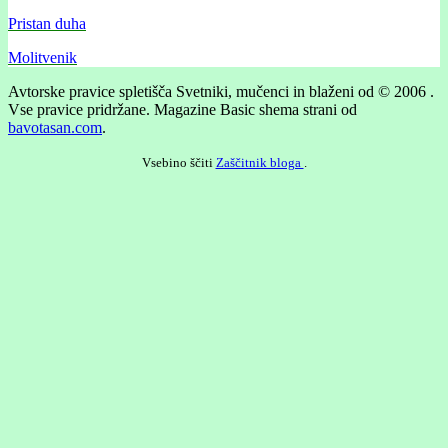
Pristan duha
Molitvenik
Avtorske pravice spletišča Svetniki, mučenci in blaženi od © 2006 .
Vse pravice pridržane.
Magazine Basic shema strani od
bavotasan.com
.
Vsebino ščiti
Zaščitnik bloga
.