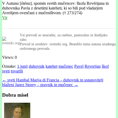
V Autunu [óténu], spomin svetih mučencev: škofa Revérijana in
duhovnika Pavla z desetimi kateheti, ki so bili pod vladarjem
Avrelijem ovenčani z mučeništvom. († 273/274)
Vir
Vsi prevodi so neuradni, za osebno, pastoralno in študijsko
rabo.
Prevod in ureditev: svetniki.org. Besedilo nima statusa uradnega
cerkvenega prevoda.
Views: 0
Oznake:
1.junij
duhovnik
katehet
mučenec
Pavel
Reverijan
škof
sveti
tovariši
Post
← sveti Hanibal Marĳa di Francia – duhovnik in ustanovitelj
blaženi Janez Storey – pravnik in mučenec →
navigation
Dobra misel